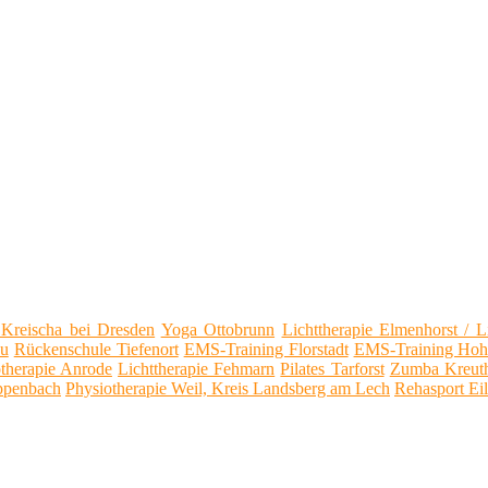
s Kreischa bei Dresden
Yoga Ottobrunn
Lichttherapie Elmenhorst / 
au
Rückenschule Tiefenort
EMS-Training Florstadt
EMS-Training Hohe
therapie Anrode
Lichttherapie Fehmarn
Pilates Tarforst
Zumba Kreuth
uppenbach
Physiotherapie Weil, Kreis Landsberg am Lech
Rehasport Eil