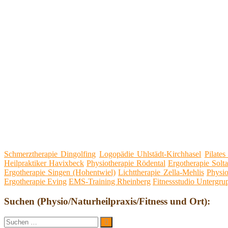
Schmerztherapie Dingolfing
Logopädie Uhlstädt-Kirchhasel
Pilate
Heilpraktiker Havixbeck
Physiotherapie Rödental
Ergotherapie Solt
Ergotherapie Singen (Hohentwiel)
Lichttherapie Zella-Mehlis
Physio
Ergotherapie Eving
EMS-Training Rheinberg
Fitnessstudio Untergr
Suchen (Physio/Naturheilpraxis/Fitness und Ort):
Suche
Suchen