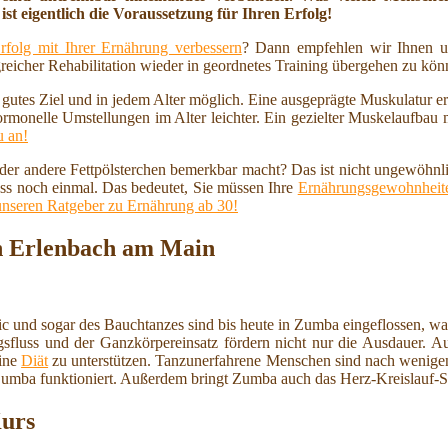
ist eigentlich die Voraussetzung für Ihren Erfolg!
rfolg mit Ihrer Ernährung verbessern
? Dann empfehlen wir Ihnen u
reicher Rehabilitation wieder in geordnetes Training übergehen zu kö
n gutes Ziel und in jedem Alter möglich. Eine ausgeprägte Muskulatur 
ormonelle Umstellungen im Alter leichter. Ein gezielter Muskelaufbau
u an!
 oder andere Fettpölsterchen bemerkbar macht? Das ist nicht ungewöhnl
ss noch einmal. Das bedeutet, Sie müssen Ihre
Ernährungsgewohnheite
unseren Ratgeber zu Ernährung ab 30!
n Erlenbach am Main
 und sogar des Bauchtanzes sind bis heute in Zumba eingeflossen, wa
sfluss und der Ganzkörpereinsatz fördern nicht nur die Ausdauer. Auc
eine
Diät
zu unterstützen. Tanzunerfahrene Menschen sind nach wenigen
 Zumba funktioniert. Außerdem bringt Zumba auch das Herz-Kreislauf-
Kurs