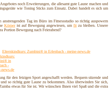
en Angebotes noch Erweiterungen, die allesamt gute Laune machen und
ngsgeräte wie Toning Sticks zum Einsatz. Dabei handelt es sich um
 anstrengenden Tag im Büro im Fitnessstudio so richtig auspowern
che
Körper
ist auf Bewegung angewiesen, um
fit
zu bleiben. Unsere
tra Portion Bewegung nach Feierabend?
Elternkindkurs: Zumbini® in Erlenbach - meine-news.de
ung für den fetzigen Sport angeschafft werden. Bequem sitzende und
nd so richtig gute Laune zu bekommen. Also überwinden Sie sich,
b Zumba etwas für Sie ist. Wir wünschen Ihnen viel Spaß und die extra