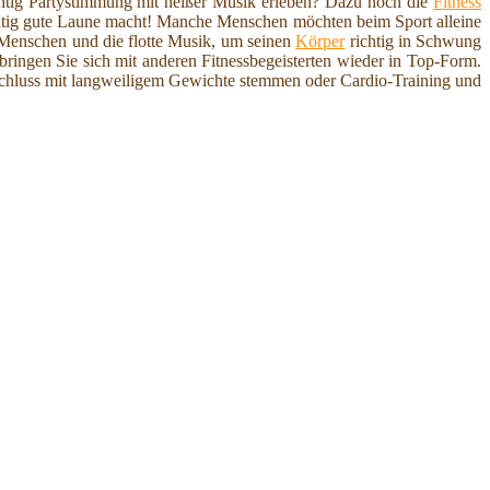
chtig Partystimmung mit heißer Musik erleben? Dazu noch die
Fitness
tig gute Laune macht! Manche Menschen möchten beim Sport alleine
 Menschen und die flotte Musik, um seinen
Körper
richtig in Schwung
ringen Sie sich mit anderen Fitnessbegeisterten wieder in Top-Form.
 Schluss mit langweiligem Gewichte stemmen oder Cardio-Training und