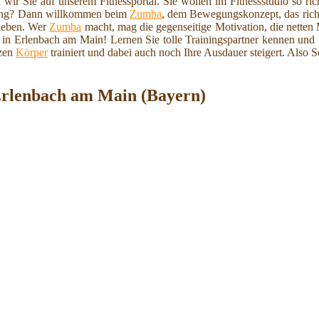
r Sie auf unserem Fitnessportal. Sie wollen im Fitnessstudio so ri
ngung? Dann willkommen beim
Zumba
, dem Bewegungskonzept, das rich
lieben. Wer
Zumba
macht, mag die gegenseitige Motivation, die netten
in Erlenbach am Main! Lernen Sie tolle Trainingspartner kennen und b
nzen
Körper
trainiert und dabei auch noch Ihre Ausdauer steigert. Also
rlenbach am Main (Bayern)