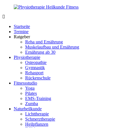
Zurück
zum
Inhalt
PhysioMed-
Gesundheit
Fit.de
für
Startseite
Körper
Termine
und
Ratgeber
Geist
Reha und Ernährung
Muskelaufbau und Ernährung
Ernährung ab 30
Physiotherapie
Osteopathie
Gymnastik
Rehasport
Rückenschule
Fitnessstudio
Yoga
Pilates
EMS-Training
Zumba
Naturheilkunde
Lichttherapie
Schmerztherapie
Heilpflanzen