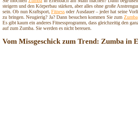
Sie möchten
Zumba
in Erlenbach am Main machen? Dann begrüßen wi
steigern und den Körperbau stärken, aber alles ohne große Anstre
sein. Ob nun Kraftsport,
Fitness
oder Ausdauer – jeder hat seine Vor
zu bringen. Neugierig? Ja? Dann besuchen kommen Sie zum
Zumba
Es gibt kaum ein anderes Fitnessprogramm, dass gleichzeitig den ga
auf zum Zumba. Sie werden es nicht bereuen.
Vom Missgeschick zum Trend: Zumba in E