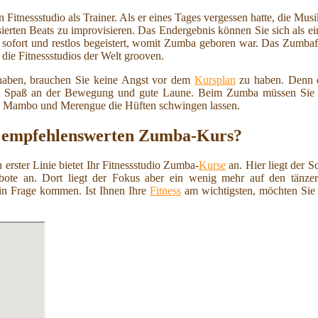
Fitnessstudio als Trainer. Als er eines Tages vergessen hatte, die Mus
ierten Beats zu improvisieren. Das Endergebnis können Sie sich als e
sofort und restlos begeistert, womit Zumba geboren war. Das Zumbafie
ie Fitnessstudios der Welt grooven.
haben, brauchen Sie keine Angst vor dem
Kursplan
zu haben. Denn d
llem Spaß an der Bewegung und gute Laune. Beim Zumba müssen Sie nic
a, Mambo und Merengue die Hüften schwingen lassen.
en empfehlenswerten Zumba-Kurs?
rster Linie bietet Ihr Fitnessstudio Zumba-
Kurse
an. Hier liegt der 
ote an. Dort liegt der Fokus aber ein wenig mehr auf den tänzer
in Frage kommen. Ist Ihnen Ihre
Fitness
am wichtigsten, möchten Sie