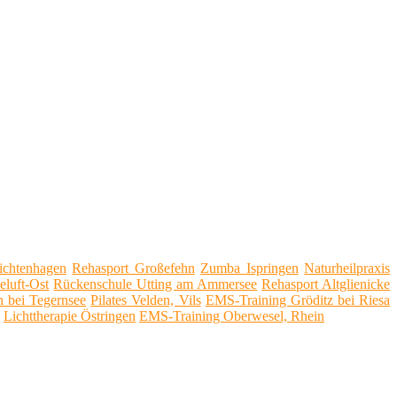
Lichtenhagen
Rehasport Großefehn
Zumba Ispringen
Naturheilpraxis
luft-Ost
Rückenschule Utting am Ammersee
Rehasport Altglienicke
 bei Tegernsee
Pilates Velden, Vils
EMS-Training Gröditz bei Riesa
Lichttherapie Östringen
EMS-Training Oberwesel, Rhein