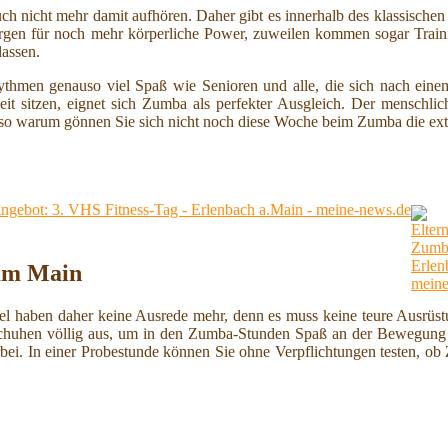
auch nicht mehr damit aufhören. Daher gibt es innerhalb des klassisch
gen für noch mehr körperliche Power, zuweilen kommen sogar Traini
lassen.
thmen genauso viel Spaß wie Senioren und alle, die sich nach einem
it sitzen, eignet sich Zumba als perfekter Ausgleich. Der menschli
lso warum gönnen Sie sich nicht noch diese Woche beim Zumba die ex
gebot: 3. VHS Fitness-Tag - Erlenbach a.Main - meine-news.de
 am Main
fel haben daher keine Ausrede mehr, denn es muss keine teure Ausrüst
chuhen völlig aus, um in den Zumba-Stunden Spaß an der Bewegung u
orbei. In einer Probestunde können Sie ohne Verpflichtungen testen, o