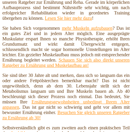
unseren Ratgeber zur Ernährung und Reha. Gerade im körperlichen
Aufbauprozess sind bestimmt Nährstoffe sehr wichtig, um nach
erfolgreicher Rehabilitation wieder in geordnetes Training
übergehen zu können.
Lesen Sie hier mehr dazu
!
Sie haben Sich vorgenommen
mehr Muskeln aufzubauen
? Das ist
ein gutes Ziel und in jedem Alter möglich. Eine ausgeprägte
Muskulatur erspart Ihnen so manche Physiotherapie, erhöht Ihren
Grundumsatz und wirkt damit Übergewicht entgegen,
schlussendlich macht sie sogar hormonelle Umstellungen im Alter
leichter. Ein gezielter Muskelaufbau muss jedoch mit entsprechender
Ernährung begleitet werden.
Schauen Sie sich also direkt unseren
Ratgeber zu Ernährung und Muskelaufbau an!
Sie sind über 30 Jahre alt und merken, dass sich so langsam das ein
oder andere Fettpölsterchen bemerkbar macht? Das ist nicht
ungewöhnlich, denn ab dem 30. Lebensjahr stellt sich der
Metabolismus langsam um und Ihre Muskeln bauen ab. Ab 40
beschleunigt sich dieser Prozess noch einmal. Das bedeutet, Sie
müssen Ihre
Ernährungsgewohnheiten unbedingt Ihrem Alter
anpassen
. Das ist gar nicht so schwierig und geht vor allem mit
bewusster Ernährung einher.
Besuchen Sie gleich unseren Ratgeber
zu Ernährung ab 30!
Selbstverständlich gibt es zum zweiten auch einen praktischen Teil