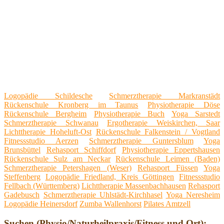
Logopädie Schildesche
Schmerztherapie Markranstädt
Rückenschule Kronberg im Taunus
Physiotherapie Döse
Rückenschule Bergheim
Physiotherapie Buch
Yoga Sarstedt
Schmerztherapie Schwanau
Ergotherapie Weiskirchen, Saar
Lichttherapie Hoheluft-Ost
Rückenschule Falkenstein / Vogtland
Fitnessstudio Aerzen
Schmerztherapie Guntersblum
Yoga
Brunsbüttel
Rehasport Schiffdorf
Physiotherapie Eppertshausen
Rückenschule Sulz am Neckar
Rückenschule Leimen (Baden)
Schmerztherapie Petershagen (Weser)
Rehasport Füssen
Yoga
Steffenberg
Logopädie Friedland, Kreis Göttingen
Fitnessstudio
Fellbach (Württemberg)
Lichttherapie Massenbachhausen
Rehasport
Gadebusch
Schmerztherapie Uhlstädt-Kirchhasel
Yoga Neresheim
Logopädie Heinersdorf
Zumba Wallenhorst
Pilates Amtzell
Suchen (Physio/Naturheilpraxis/Fitness und Ort):