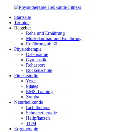
Zurück
zum
Startseite
Inhalt
PhysioMed-
Gesundheit
Termine
Fit.de
für
Ratgeber
Körper
Reha und Ernährung
und
Muskelaufbau und Ernährung
Geist
Ernährung ab 30
Physiotherapie
Osteopathie
Gymnastik
Rehasport
Rückenschule
Fitnessstudio
Yoga
Pilates
EMS-Training
Zumba
Naturheilkunde
Lichttherapie
Schmerztherapie
Heilpflanzen
TCM
Ergotherapie