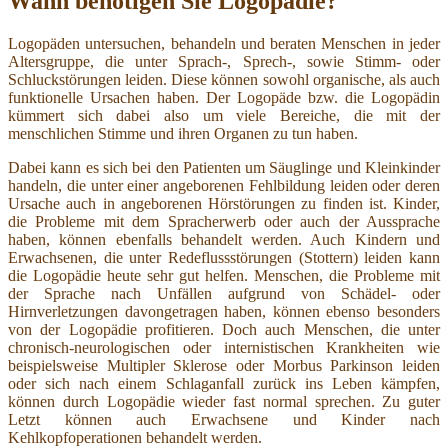
Wann benötigen Sie Logopädie?
Logopäden untersuchen, behandeln und beraten Menschen in jeder
Altersgruppe, die unter Sprach-, Sprech-, sowie Stimm- oder
Schluckstörungen leiden. Diese können sowohl organische, als auch
funktionelle Ursachen haben. Der Logopäde bzw. die Logopädin
kümmert sich dabei also um viele Bereiche, die mit der
menschlichen Stimme und ihren Organen zu tun haben.
Dabei kann es sich bei den Patienten um Säuglinge und Kleinkinder
handeln, die unter einer angeborenen Fehlbildung leiden oder deren
Ursache auch in angeborenen Hörstörungen zu finden ist. Kinder,
die Probleme mit dem Spracherwerb oder auch der Aussprache
haben, können ebenfalls behandelt werden. Auch Kindern und
Erwachsenen, die unter Redeflussstörungen (Stottern) leiden kann
die Logopädie heute sehr gut helfen. Menschen, die Probleme mit
der Sprache nach Unfällen aufgrund von Schädel- oder
Hirnverletzungen davongetragen haben, können ebenso besonders
von der Logopädie profitieren. Doch auch Menschen, die unter
chronisch-neurologischen oder internistischen Krankheiten wie
beispielsweise Multipler Sklerose oder Morbus Parkinson leiden
oder sich nach einem Schlaganfall zurück ins Leben kämpfen,
können durch Logopädie wieder fast normal sprechen. Zu guter
Letzt können auch Erwachsene und Kinder nach
Kehlkopfoperationen behandelt werden.