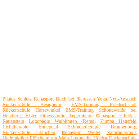
Pilates Schleiz
Rehasport Buch bei Illertissen
Yoga Neu-Anspach
Rückenschule Besigheim
EMS-Training Friedrichstadt
Rückenschule Harsewinkel
EMS-Training Schönewalde bei
Herzberg, Elster
Fitnessstudio Tegernheim
Rehasport Effelder-
Rauenstein
Logopädie Waiblingen (Rems)
Zumba Hagsfeld
Lichttherapie Ennepetal
Schmerztherapie Brannenburg
Rückenschule Glauchau
Rehasport Wedel
Naturheilpraxis
Heilpraktiker Flörsheim am Main
Logopädie Höchst
Rückenschule