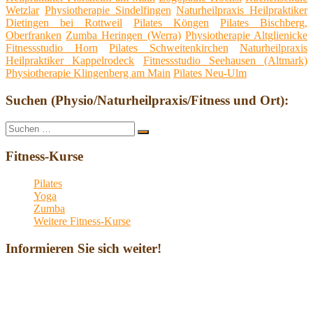
Wetzlar
Physiotherapie Sindelfingen
Naturheilpraxis Heilpraktiker
Dietingen bei Rottweil
Pilates Köngen
Pilates Bischberg,
Oberfranken
Zumba Heringen (Werra)
Physiotherapie Altglienicke
Fitnessstudio Horn
Pilates Schweitenkirchen
Naturheilpraxis
Heilpraktiker Kappelrodeck
Fitnessstudio Seehausen (Altmark)
Physiotherapie Klingenberg am Main
Pilates Neu-Ulm
Suchen (Physio/Naturheilpraxis/Fitness und Ort):
Suche
Suchen
nach:
Fitness-Kurse
Pilates
Yoga
Zumba
Weitere Fitness-Kurse
Informieren Sie sich weiter!