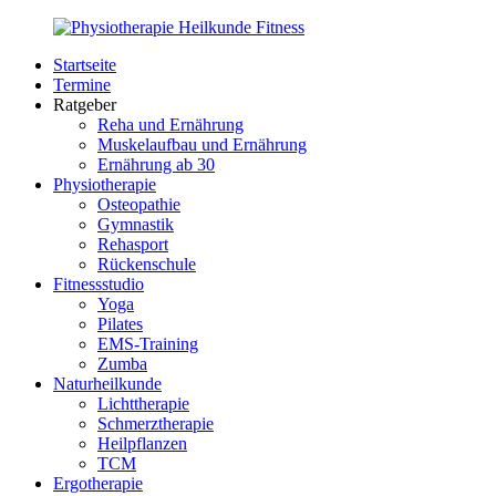
Zurück
zum
Startseite
Inhalt
PhysioMed-
Gesundheit
Termine
Fit.de
für
Ratgeber
Körper
Reha und Ernährung
und
Muskelaufbau und Ernährung
Geist
Ernährung ab 30
Physiotherapie
Osteopathie
Gymnastik
Rehasport
Rückenschule
Fitnessstudio
Yoga
Pilates
EMS-Training
Zumba
Naturheilkunde
Lichttherapie
Schmerztherapie
Heilpflanzen
TCM
Ergotherapie