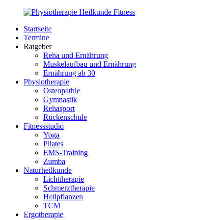
Zurück
zum
Startseite
Inhalt
PhysioMed-
Gesundheit
Termine
Fit.de
für
Ratgeber
Körper
Reha und Ernährung
und
Muskelaufbau und Ernährung
Geist
Ernährung ab 30
Physiotherapie
Osteopathie
Gymnastik
Rehasport
Rückenschule
Fitnessstudio
Yoga
Pilates
EMS-Training
Zumba
Naturheilkunde
Lichttherapie
Schmerztherapie
Heilpflanzen
TCM
Ergotherapie