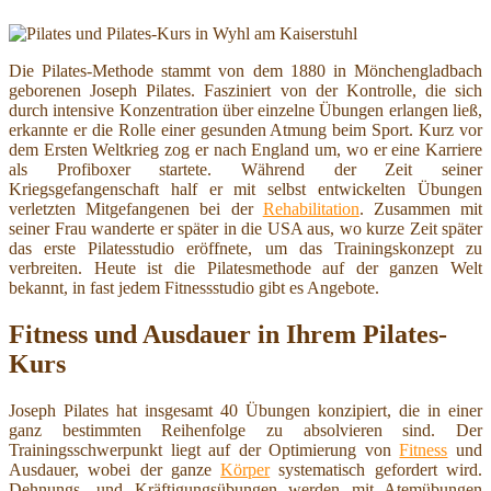
Die Pilates-Methode stammt von dem 1880 in Mönchengladbach
geborenen Joseph Pilates. Fasziniert von der Kontrolle, die sich
durch intensive Konzentration über einzelne Übungen erlangen ließ,
erkannte er die Rolle einer gesunden Atmung beim Sport. Kurz vor
dem Ersten Weltkrieg zog er nach England um, wo er eine Karriere
als Profiboxer startete. Während der Zeit seiner
Kriegsgefangenschaft half er mit selbst entwickelten Übungen
verletzten Mitgefangenen bei der
Rehabilitation
. Zusammen mit
seiner Frau wanderte er später in die USA aus, wo kurze Zeit später
das erste Pilatesstudio eröffnete, um das Trainingskonzept zu
verbreiten. Heute ist die Pilatesmethode auf der ganzen Welt
bekannt, in fast jedem Fitnessstudio gibt es Angebote.
Fitness und Ausdauer in Ihrem Pilates-
Kurs
Joseph Pilates hat insgesamt 40 Übungen konzipiert, die in einer
ganz bestimmten Reihenfolge zu absolvieren sind. Der
Trainingsschwerpunkt liegt auf der Optimierung von
Fitness
und
Ausdauer, wobei der ganze
Körper
systematisch gefordert wird.
Dehnungs- und Kräftigungsübungen werden mit Atemübungen