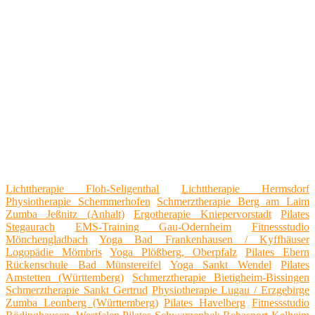
Lichttherapie Floh-Seligenthal
Lichttherapie Hermsdorf
Physiotherapie Schemmerhofen
Schmerztherapie Berg am Laim
Zumba Jeßnitz (Anhalt)
Ergotherapie Kniepervorstadt
Pilates
Stegaurach
EMS-Training Gau-Odernheim
Fitnessstudio
Mönchengladbach
Yoga Bad Frankenhausen / Kyffhäuser
Logopädie Mömbris
Yoga Plößberg, Oberpfalz
Pilates Ebern
Rückenschule Bad Münstereifel
Yoga Sankt Wendel
Pilates
Amstetten (Württemberg)
Schmerztherapie Bietigheim-Bissingen
Schmerztherapie Sankt Gertrud
Physiotherapie Lugau / Erzgebirge
Zumba Leonberg (Württemberg)
Pilates Havelberg
Fitnessstudio