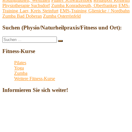
Rödinghausen, Westfalen
Pilates Schwarzenbek
Rehasport Kelheim
Physiotherapie Suchsdorf
Zumba Konradsreuth, Oberfranken
EMS-
Training Laer, Kreis Steinfurt
EMS-Training Glienicke / Nordbahn
Zumba Bad Doberan
Zumba Osterrönfeld
Suchen (Physio/Naturheilpraxis/Fitness und Ort):
Suche
Suchen
nach:
Fitness-Kurse
Pilates
Yoga
Zumba
Weitere Fitness-Kurse
Informieren Sie sich weiter!