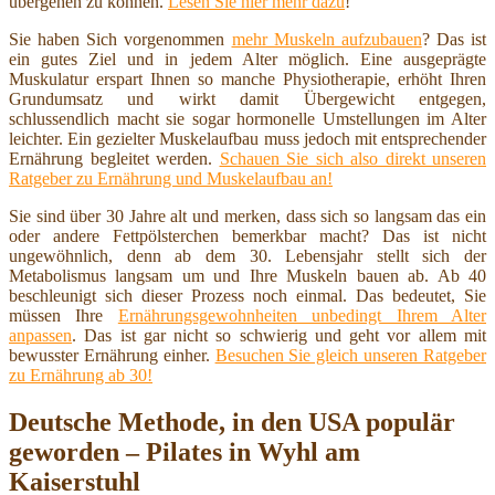
übergehen zu können.
Lesen Sie hier mehr dazu
!
Sie haben Sich vorgenommen
mehr Muskeln aufzubauen
? Das ist
ein gutes Ziel und in jedem Alter möglich. Eine ausgeprägte
Muskulatur erspart Ihnen so manche Physiotherapie, erhöht Ihren
Grundumsatz und wirkt damit Übergewicht entgegen,
schlussendlich macht sie sogar hormonelle Umstellungen im Alter
leichter. Ein gezielter Muskelaufbau muss jedoch mit entsprechender
Ernährung begleitet werden.
Schauen Sie sich also direkt unseren
Ratgeber zu Ernährung und Muskelaufbau an!
Sie sind über 30 Jahre alt und merken, dass sich so langsam das ein
oder andere Fettpölsterchen bemerkbar macht? Das ist nicht
ungewöhnlich, denn ab dem 30. Lebensjahr stellt sich der
Metabolismus langsam um und Ihre Muskeln bauen ab. Ab 40
beschleunigt sich dieser Prozess noch einmal. Das bedeutet, Sie
müssen Ihre
Ernährungsgewohnheiten unbedingt Ihrem Alter
anpassen
. Das ist gar nicht so schwierig und geht vor allem mit
bewusster Ernährung einher.
Besuchen Sie gleich unseren Ratgeber
zu Ernährung ab 30!
Deutsche Methode, in den USA populär
geworden – Pilates in Wyhl am
Kaiserstuhl