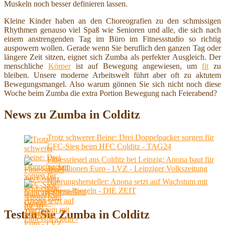
Muskeln noch besser definieren lassen.
Kleine Kinder haben an den Choreografien zu den schmissigen
Rhythmen genauso viel Spaß wie Senioren und alle, die sich nach
einem anstrengenden Tag im Büro im Fitnessstudio so richtig
auspowern wollen. Gerade wenn Sie beruflich den ganzen Tag oder
längere Zeit sitzen, eignet sich Zumba als perfekter Ausgleich. Der
menschliche
Körper
ist auf Bewegung angewiesen, um
fit
zu
bleiben. Unsere moderne Arbeitswelt führt aber oft zu aktutem
Bewegungsmangel. Also warum gönnen Sie sich nicht noch diese
Woche beim Zumba die extra Portion Bewegung nach Feierabend?
News zu Zumba in Colditz
Trotz schwerer Beine: Drei Doppelpacker sorgen für
CFC-Sieg beim HFC Colditz - TAG24
Fitnessriegel aus Colditz bei Leipzig: Anona baut für
16 Millionen Euro - LVZ - Leipziger Volkszeitung
Nahrungshersteller: Anona setzt auf Wachstum mit
Fitness-Riegeln - DIE ZEIT
Testen Sie Zumba in Colditz