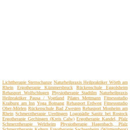
Lichttherapie Sternschanze
Naturheilpraxis Heilpraktiker Wörth am
Rhein
Ergotherapie Kümmersbruck
Rückenschule Eggolsheim
Rehasport Wolfschlugen
Physiotherapie Stadtilm
Naturheilpraxis
Heilpraktiker Pausa / Vogtland
Pilates Mettmann
Fitnessstudio
Kraiburg am Inn
Yoga Botnang
Rehasport Erdweg
Fitnessstudio
Ober-Mörlen
Rückenschule Bad Zwesten
Rehasport Monheim am
Rhein
Schmerztherapie Uerdingen
Logopädie Sanitz bei Rostock
Ergotherapie Gechingen (Kreis Calw)
Ergotherapie Kandel, Pfalz
Schmerztherapie Welzheim
Physiotherapie Hagenbach, Pfalz
Schmerztherapie Keltern
Ergotherapie Sachsenheim (Württemberg)