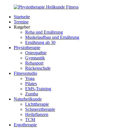
Zurück
zum
Startseite
Inhalt
PhysioMed-
Gesundheit
Termine
Fit.de
für
Ratgeber
Körper
Reha und Ernährung
und
Muskelaufbau und Ernährung
Geist
Ernährung ab 30
Physiotherapie
Osteopathie
Gymnastik
Rehasport
Rückenschule
Fitnessstudio
Yoga
Pilates
EMS-Training
Zumba
Naturheilkunde
Lichttherapie
Schmerztherapie
Heilpflanzen
TCM
Ergotherapie