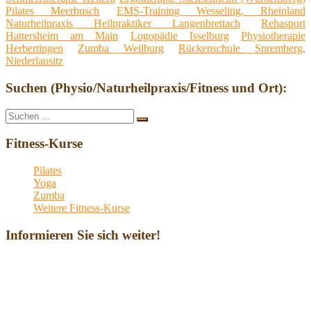
Pilates Meerbusch
EMS-Training Wesseling, Rheinland
Naturheilpraxis Heilpraktiker Langenbrettach
Rehasport
Hattersheim am Main
Logopädie Isselburg
Physiotherapie
Herbertingen
Zumba Weilburg
Rückenschule Spremberg,
Niederlausitz
Suchen (Physio/Naturheilpraxis/Fitness und Ort):
Suche
Suchen
nach:
Fitness-Kurse
Pilates
Yoga
Zumba
Weitere Fitness-Kurse
Informieren Sie sich weiter!