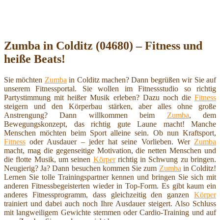
Zumba in Colditz (04680) – Fitness und
heiße Beats!
Sie möchten
Zumba
in Colditz machen? Dann begrüßen wir Sie auf
unserem Fitnessportal. Sie wollen im Fitnessstudio so richtig
Partystimmung mit heißer Musik erleben? Dazu noch die
Fitness
steigern und den Körperbau stärken, aber alles ohne große
Anstrengung? Dann willkommen beim
Zumba
, dem
Bewegungskonzept, das richtig gute Laune macht! Manche
Menschen möchten beim Sport alleine sein. Ob nun Kraftsport,
Fitness
oder Ausdauer – jeder hat seine Vorlieben. Wer
Zumba
macht, mag die gegenseitige Motivation, die netten Menschen und
die flotte Musik, um seinen
Körper
richtig in Schwung zu bringen.
Neugierig? Ja? Dann besuchen kommen Sie zum
Zumba
in Colditz!
Lernen Sie tolle Trainingspartner kennen und bringen Sie sich mit
anderen Fitnessbegeisterten wieder in Top-Form. Es gibt kaum ein
anderes Fitnessprogramm, dass gleichzeitig den ganzen
Körper
trainiert und dabei auch noch Ihre Ausdauer steigert. Also Schluss
mit langweiligem Gewichte stemmen oder Cardio-Training und auf