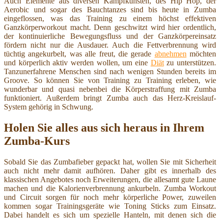
Auch Elemente aus diversen Kampfkünsten, des Hip Hop, der
Aerobic und sogar des Bauchtanzes sind bis heute in Zumba
eingeflossen, was das Training zu einem höchst effektiven
Ganzkörperworkout macht. Denn geschwitzt wird hier ordentlich,
der kontinuierliche Bewegungsfluss und der Ganzkörpereinsatz
fördern nicht nur die Ausdauer. Auch die Fettverbrennung wird
tüchtig angekurbelt, was alle freut, die gerade
abnehmen
möchten
und körperlich aktiv werden wollen, um eine
Diät
zu unterstützen.
Tanzunerfahrene Menschen sind nach wenigen Stunden bereits im
Groove. So können Sie von Training zu Training erleben, wie
wunderbar und quasi nebenbei die Körperstraffung mit Zumba
funktioniert. Außerdem bringt Zumba auch das Herz-Kreislauf-
System gehörig in Schwung.
Holen Sie alles aus sich heraus in Ihrem
Zumba-Kurs
Sobald Sie das Zumbafieber gepackt hat, wollen Sie mit Sicherheit
auch nicht mehr damit aufhören. Daher gibt es innerhalb des
klassischen Angebotes noch Erweiterungen, die allesamt gute Laune
machen und die Kalorienverbrennung ankurbeln. Zumba Workout
und Circuit sorgen für noch mehr körperliche Power, zuweilen
kommen sogar Trainingsgeräte wie Toning Sticks zum Einsatz.
Dabei handelt es sich um spezielle Hanteln, mit denen sich die