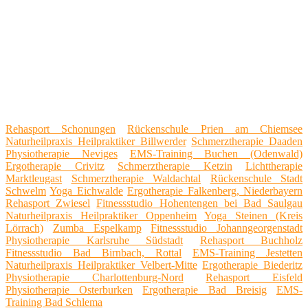
Rehasport Schonungen
Rückenschule Prien am Chiemsee
Naturheilpraxis Heilpraktiker Billwerder
Schmerztherapie Daaden
Physiotherapie Neviges
EMS-Training Buchen (Odenwald)
Ergotherapie Crivitz
Schmerztherapie Ketzin
Lichttherapie
Marktleugast
Schmerztherapie Waldachtal
Rückenschule Stadt
Schwelm
Yoga Eichwalde
Ergotherapie Falkenberg, Niederbayern
Rehasport Zwiesel
Fitnessstudio Hohentengen bei Bad Saulgau
Naturheilpraxis Heilpraktiker Oppenheim
Yoga Steinen (Kreis
Lörrach)
Zumba Espelkamp
Fitnessstudio Johanngeorgenstadt
Physiotherapie Karlsruhe Südstadt
Rehasport Buchholz
Fitnessstudio Bad Birnbach, Rottal
EMS-Training Jestetten
Naturheilpraxis Heilpraktiker Velbert-Mitte
Ergotherapie Biederitz
Physiotherapie Charlottenburg-Nord
Rehasport Eisfeld
Physiotherapie Osterburken
Ergotherapie Bad Breisig
EMS-
Training Bad Schlema