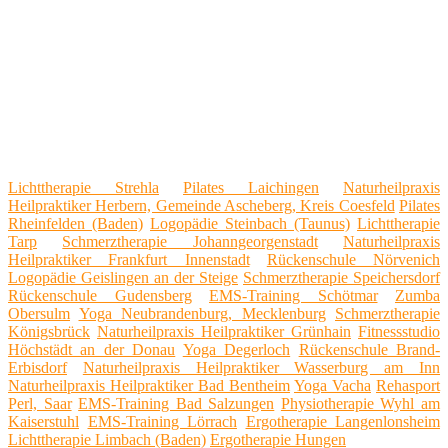
Lichttherapie Strehla
Pilates Laichingen
Naturheilpraxis
Heilpraktiker Herbern, Gemeinde Ascheberg, Kreis Coesfeld
Pilates
Rheinfelden (Baden)
Logopädie Steinbach (Taunus)
Lichttherapie
Tarp
Schmerztherapie Johanngeorgenstadt
Naturheilpraxis
Heilpraktiker Frankfurt Innenstadt
Rückenschule Nörvenich
Logopädie Geislingen an der Steige
Schmerztherapie Speichersdorf
Rückenschule Gudensberg
EMS-Training Schötmar
Zumba
Obersulm
Yoga Neubrandenburg, Mecklenburg
Schmerztherapie
Königsbrück
Naturheilpraxis Heilpraktiker Grünhain
Fitnessstudio
Höchstädt an der Donau
Yoga Degerloch
Rückenschule Brand-
Erbisdorf
Naturheilpraxis Heilpraktiker Wasserburg am Inn
Naturheilpraxis Heilpraktiker Bad Bentheim
Yoga Vacha
Rehasport
Perl, Saar
EMS-Training Bad Salzungen
Physiotherapie Wyhl am
Kaiserstuhl
EMS-Training Lörrach
Ergotherapie Langenlonsheim
Lichttherapie Limbach (Baden)
Ergotherapie Hungen