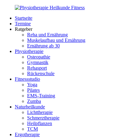
Zurück
zum
Startseite
Inhalt
PhysioMed-
Gesundheit
Termine
Fit.de
für
Ratgeber
Körper
Reha und Ernährung
und
Muskelaufbau und Ernährung
Geist
Ernährung ab 30
Physiotherapie
Osteopathie
Gymnastik
Rehasport
Rückenschule
Fitnessstudio
Yoga
Pilates
EMS-Training
Zumba
Naturheilkunde
Lichttherapie
Schmerztherapie
Heilpflanzen
TCM
Ergotherapie