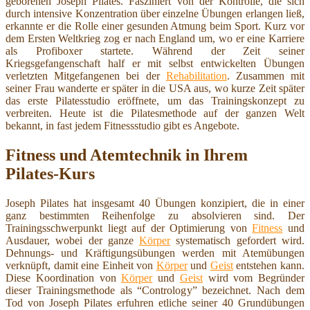
geborenen Joseph Pilates. Fasziniert von der Kontrolle, die sich
durch intensive Konzentration über einzelne Übungen erlangen ließ,
erkannte er die Rolle einer gesunden Atmung beim Sport. Kurz vor
dem Ersten Weltkrieg zog er nach England um, wo er eine Karriere
als Profiboxer startete. Während der Zeit seiner
Kriegsgefangenschaft half er mit selbst entwickelten Übungen
verletzten Mitgefangenen bei der
Rehabilitation
. Zusammen mit
seiner Frau wanderte er später in die USA aus, wo kurze Zeit später
das erste Pilatesstudio eröffnete, um das Trainingskonzept zu
verbreiten. Heute ist die Pilatesmethode auf der ganzen Welt
bekannt, in fast jedem Fitnessstudio gibt es Angebote.
Fitness und Atemtechnik in Ihrem
Pilates-Kurs
Joseph Pilates hat insgesamt 40 Übungen konzipiert, die in einer
ganz bestimmten Reihenfolge zu absolvieren sind. Der
Trainingsschwerpunkt liegt auf der Optimierung von
Fitness
und
Ausdauer, wobei der ganze
Körper
systematisch gefordert wird.
Dehnungs- und Kräftigungsübungen werden mit Atemübungen
verknüpft, damit eine Einheit von
Körper
und
Geist
entstehen kann.
Diese Koordination von
Körper
und
Geist
wird vom Begründer
dieser Trainingsmethode als “Contrology” bezeichnet. Nach dem
Tod von Joseph Pilates erfuhren etliche seiner 40 Grundübungen