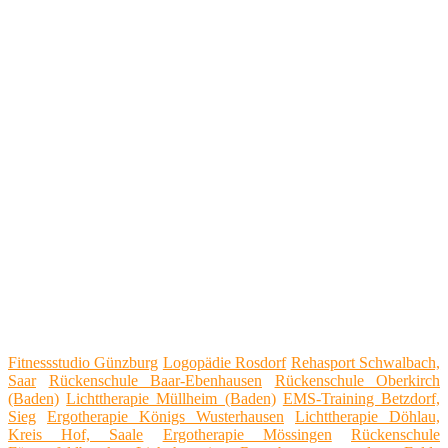
Fitnessstudio Günzburg
Logopädie Rosdorf
Rehasport Schwalbach,
Saar
Rückenschule Baar-Ebenhausen
Rückenschule Oberkirch
(Baden)
Lichttherapie Müllheim (Baden)
EMS-Training Betzdorf,
Sieg
Ergotherapie Königs Wusterhausen
Lichttherapie Döhlau,
Kreis Hof, Saale
Ergotherapie Mössingen
Rückenschule