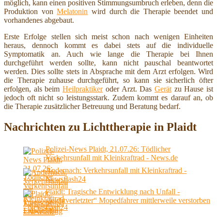
möglich, kann einen positiven Stimmungsumbruch erleben, denn die
Produktion von
Melatonin
wird durch die Therapie beendet und
vorhandenes abgebaut.
Erste Erfolge stellen sich meist schon nach wenigen Einheiten
heraus, dennoch kommt es dabei stets auf die individuelle
Symptomatik an. Auch wie lange die Therapie bei Ihnen
durchgeführt werden sollte, kann nicht pauschal beantwortet
werden. Dies sollte stets in Absprache mit dem Arzt erfolgen. Wird
die Therapie zuhause durchgeführt, so kann sie sicherlich öfter
erfolgen, als beim
Heilpraktiker
oder Arzt. Das
Gerät
zu Hause ist
jedoch oft nicht so leistungsstark. Zudem kommt es darauf an, ob
die Therapie zusätzlicher Betreuung und Beratung bedarf.
Nachrichten zu Lichttherapie in Plaidt
Polizei-News Plaidt, 21.07.26: Tödlicher
Verkehrsunfall mit Kleinkraftrad - News.de
Andernach: Verkehrsunfall mit Kleinkraftrad -
Newsflash24
Plaidt: Tragische Entwicklung nach Unfall -
„leichtverletzter“ Mopedfahrer mittlerweile verstorben
- 56Aktuell