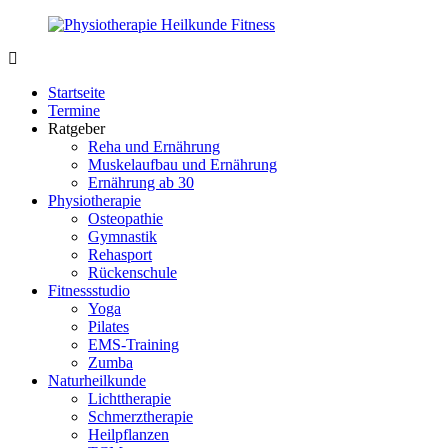
Zurück
zum
Inhalt
PhysioMed-
Gesundheit
Fit.de
für
Startseite
Körper
Termine
und
Ratgeber
Geist
Reha und Ernährung
Muskelaufbau und Ernährung
Ernährung ab 30
Physiotherapie
Osteopathie
Gymnastik
Rehasport
Rückenschule
Fitnessstudio
Yoga
Pilates
EMS-Training
Zumba
Naturheilkunde
Lichttherapie
Schmerztherapie
Heilpflanzen