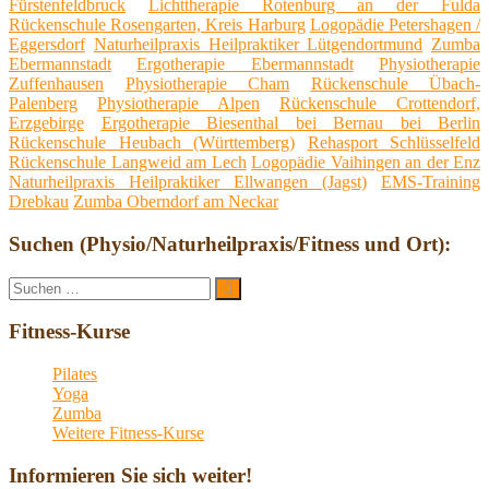
Fürstenfeldbruck
Lichttherapie Rotenburg an der Fulda
Rückenschule Rosengarten, Kreis Harburg
Logopädie Petershagen /
Eggersdorf
Naturheilpraxis Heilpraktiker Lütgendortmund
Zumba
Ebermannstadt
Ergotherapie Ebermannstadt
Physiotherapie
Zuffenhausen
Physiotherapie Cham
Rückenschule Übach-
Palenberg
Physiotherapie Alpen
Rückenschule Crottendorf,
Erzgebirge
Ergotherapie Biesenthal bei Bernau bei Berlin
Rückenschule Heubach (Württemberg)
Rehasport Schlüsselfeld
Rückenschule Langweid am Lech
Logopädie Vaihingen an der Enz
Naturheilpraxis Heilpraktiker Ellwangen (Jagst)
EMS-Training
Drebkau
Zumba Oberndorf am Neckar
Suchen (Physio/Naturheilpraxis/Fitness und Ort):
Suche
Suchen
nach:
Fitness-Kurse
Pilates
Yoga
Zumba
Weitere Fitness-Kurse
Informieren Sie sich weiter!