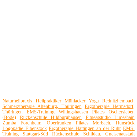
Naturheilpraxis Heilpraktiker Mühlacker
Yoga Rednitzhembach
Schmerztherapie Altenburg, Thüringen
Ergotherapie Hermsdorf,
Thüringen
EMS-Training Willingshausen
Pilates Oschersleben
(Bode)
Rückenschule Hildburghausen
Fitnessstudio Limeshain
Zumba Forchheim, Oberfranken
Pilates Morbach, Hunsrück
Logopädie Eibenstock
Ergotherapie Hattingen an der Ruhr
EMS-
Training Stuttgart-Süd
Rückenschule Schildau, Gneisenaustadt