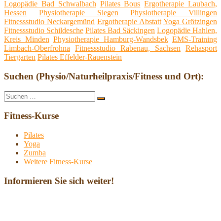
Logopädie Bad Schwalbach
Pilates Bous
Ergotherapie Laubach,
Hessen
Physiotherapie Siegen
Physiotherapie Villingen
Fitnessstudio Neckargemünd
Ergotherapie Abstatt
Yoga Grötzingen
Fitnessstudio Schildesche
Pilates Bad Säckingen
Logopädie Hahlen,
Kreis Minden
Physiotherapie Hamburg-Wandsbek
EMS-Training
Limbach-Oberfrohna
Fitnessstudio Rabenau, Sachsen
Rehasport
Tiergarten
Pilates Effelder-Rauenstein
Suchen (Physio/Naturheilpraxis/Fitness und Ort):
Suche
Suchen
nach:
Fitness-Kurse
Pilates
Yoga
Zumba
Weitere Fitness-Kurse
Informieren Sie sich weiter!