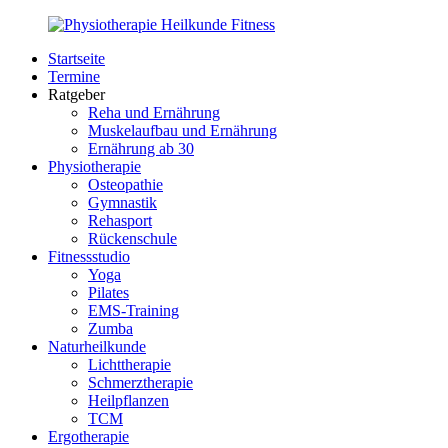
Zurück
zum
Startseite
Inhalt
PhysioMed-
Gesundheit
Termine
Fit.de
für
Ratgeber
Körper
Reha und Ernährung
und
Muskelaufbau und Ernährung
Geist
Ernährung ab 30
Physiotherapie
Osteopathie
Gymnastik
Rehasport
Rückenschule
Fitnessstudio
Yoga
Pilates
EMS-Training
Zumba
Naturheilkunde
Lichttherapie
Schmerztherapie
Heilpflanzen
TCM
Ergotherapie