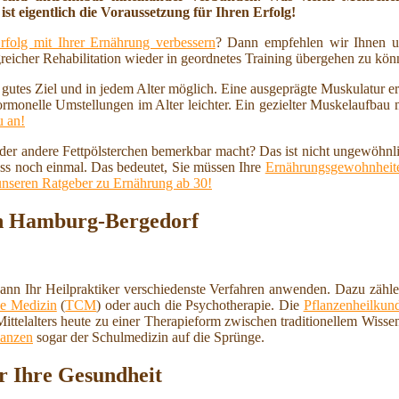
ist eigentlich die Voraussetzung für Ihren Erfolg!
rfolg mit Ihrer Ernährung verbessern
? Dann empfehlen wir Ihnen u
reicher Rehabilitation wieder in geordnetes Training übergehen zu kö
n gutes Ziel und in jedem Alter möglich. Eine ausgeprägte Muskulatur 
ormonelle Umstellungen im Alter leichter. Ein gezielter Muskelaufbau
u an!
 oder andere Fettpölsterchen bemerkbar macht? Das ist nicht ungewöhnl
ss noch einmal. Das bedeutet, Sie müssen Ihre
Ernährungsgewohnheite
unseren Ratgeber zu Ernährung ab 30!
 in Hamburg-Bergedorf
nn Ihr Heilpraktiker verschiedenste Verfahren anwenden. Dazu zähl
che Medizin
(
TCM
) oder auch die Psychotherapie. Die
Pflanzenheilkun
ittelalters heute zu einer Therapieform zwischen traditionellem Wiss
lanzen
sogar der Schulmedizin auf die Sprünge.
r Ihre Gesundheit