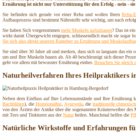
Ernährung ist nicht nur Unterstützung für den Erfolg - nein - sie 
Sie befinden sich gerade vor einer Reha und wollen Ihren
Reha-E
Aufbauprozess sind bestimmt Nährstoffe sehr wichtig, um nach erfolg
Sie haben Sich vorgenommen
mehr Muskeln aufzubauen
? Das ist ei
wirkt damit Übergewicht entgegen, schlussendlich macht sie sogar h
Sie sich also direkt unseren Ratgeber zu Ernährung und Muskelaufba
Sie sind über 30 Jahre alt und merken, dass sich so langsam das ein
um und Ihre Muskeln bauen ab. Ab 40 beschleunigt sich dieser Proze
geht vor allem mit bewusster Ernährung einher.
Besuchen Sie gleich 
Naturheilverfahren Ihres Heilpraktikers
Neben dem Einfluss auf Ihre Lebensumstände und Ihre Ernährung ka
Bachblüten
), die
Homöopathie
,
Ayurveda
, die
traditionelle chinesis
von den Ärzten der Antike über die sogenannten Kräuterweiber des M
mit Tees und Tinkturen aus der
Natur
heilen. Manchmal helfen die
Pf
Natürliche Wirkstoffe und Erfahrungen fü