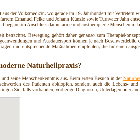
st aus der Volksmedizin, wo gerade im 19. Jahrhundert mit Vertretern w
rern Emanuel Felke und Johann Künzle sowie Turnvater Jahn entsche
 begann im Anschluss daran, arme und austherapierte Menschen mit 
eit betrachtet. Bewegung gehört daher genauso zum Therapiekonzept
sageanwendungen und Ausdauersport können je nach Beschwerdebild o
fragen und entsprechende Maßnahmen empfehlen, die für einen ausgew
moderne Naturheilpraxis?
ung und seine Menschenkenntnis aus. Beim ersten Besuch in der
Naturhei
schwerden des Patienten abklopfen, sondern auch die Lebens- und
Bringen Sie, falls vorhanden, vorherige Diagnosen, Unterlagen oder an