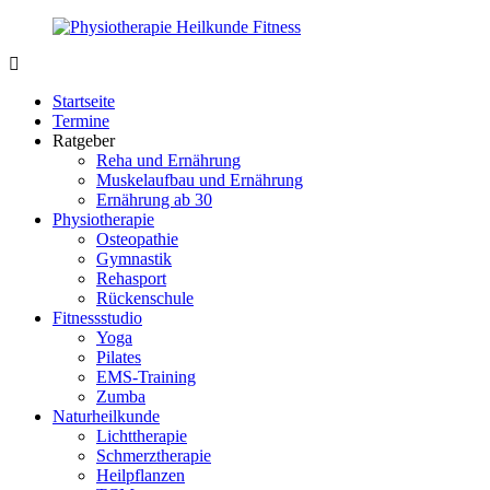
Zurück
zum
Inhalt
PhysioMed-
Gesundheit
Fit.de
für
Startseite
Körper
Termine
und
Ratgeber
Geist
Reha und Ernährung
Muskelaufbau und Ernährung
Ernährung ab 30
Physiotherapie
Osteopathie
Gymnastik
Rehasport
Rückenschule
Fitnessstudio
Yoga
Pilates
EMS-Training
Zumba
Naturheilkunde
Lichttherapie
Schmerztherapie
Heilpflanzen