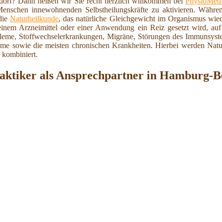
rf? Dann heißen wir Sie recht herzlich willkommen bei
PhysioMed-
enschen innewohnenden Selbstheilungskräfte zu aktivieren. Währen
die
Naturheilkunde
, das natürliche Gleichgewicht im Organismus wied
einem Arzneimittel oder einer Anwendung ein Reiz gesetzt wird, au
robleme, Stoffwechselerkrankungen, Migräne, Störungen des Immunsy
eme sowie die meisten chronischen Krankheiten. Hierbei werden Natu
 kombiniert.
praktiker als Ansprechpartner in Hamburg-