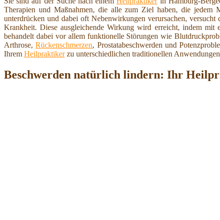
Sie sind auf der Suche nach einem
Heilpraktiker
in Hamburg-Bergedo
Therapien und Maßnahmen, die alle zum Ziel haben, die jedem M
unterdrücken und dabei oft Nebenwirkungen verursachen, versucht 
Krankheit. Diese ausgleichende Wirkung wird erreicht, indem mit 
behandelt dabei vor allem funktionelle Störungen wie Blutdruckp
Arthrose,
Rückenschmerzen
, Prostatabeschwerden und Potenzprobl
Ihrem
Heilpraktiker
zu unterschiedlichen traditionellen Anwendungen
Beschwerden natürlich lindern: Ihr Heil