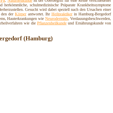
Fit
.
Naturheilkunde
ist der Oberbegriff für eine Reihe verschiedener
d herkömmliche, schulmedizinische Präparate Krankheitssymptome
erherzustellen. Gesucht wird dabei speziell nach den Ursachen einer
f den der
Körper
antwortet. Ihr
Heilpraktiker
in Hamburg-Bergedorf
stems, Hauterkrankungen wie
Neurodermitis
, Verdauungsbeschwerden,
rheilverfahren wie die
Pflanzenheilkunde
und Ernährungskunde von
Bergedorf (Hamburg)