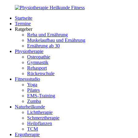
Zurück
zum
Startseite
Inhalt
PhysioMed-
Gesundheit
Termine
Fit.de
für
Ratgeber
Körper
Reha und Ernährung
und
Muskelaufbau und Ernährung
Geist
Ernährung ab 30
Physiotherapie
Osteopathie
Gymnastik
Rehasport
Rückenschule
Fitnessstudio
Yoga
Pilates
EMS-Training
Zumba
Naturheilkunde
Lichttherapie
Schmerztherapie
Heilpflanzen
TCM
Ergotherapie