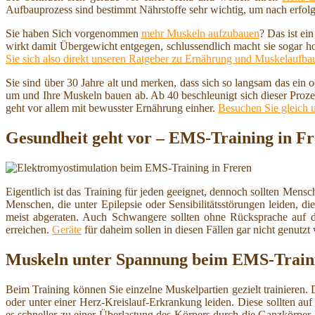
Aufbauprozess sind bestimmt Nährstoffe sehr wichtig, um nach erfolg
Sie haben Sich vorgenommen
mehr Muskeln aufzubauen
? Das ist ei
wirkt damit Übergewicht entgegen, schlussendlich macht sie sogar h
Sie sich also direkt unseren Ratgeber zu Ernährung und Muskelaufba
Sie sind über 30 Jahre alt und merken, dass sich so langsam das ein
um und Ihre Muskeln bauen ab. Ab 40 beschleunigt sich dieser Proze
geht vor allem mit bewusster Ernährung einher.
Besuchen Sie gleich 
Gesundheit geht vor – EMS-Training in F
Eigentlich ist das Training für jeden geeignet, dennoch sollten Men
Menschen, die unter Epilepsie oder Sensibilitätsstörungen leiden, d
meist abgeraten. Auch Schwangere sollten ohne Rücksprache auf d
erreichen.
Geräte
für daheim sollen in diesen Fällen gar nicht genutzt
Muskeln unter Spannung beim EMS-Train
Beim Training können Sie einzelne Muskelpartien gezielt trainieren. 
oder unter einer Herz-Kreislauf-Erkrankung leiden. Diese sollten au
es schneller zu einer Überlastung des Körpers durch die Ganzkörper