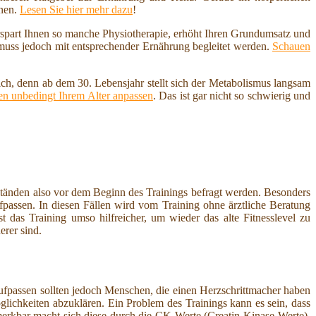
nnen.
Lesen Sie hier mehr dazu
!
erspart Ihnen so manche Physiotherapie, erhöht Ihren Grundumsatz und
 muss jedoch mit entsprechender Ernährung begleitet werden.
Schauen
ich, denn ab dem 30. Lebensjahr stellt sich der Metabolismus langsam
n unbedingt Ihrem Alter anpassen
. Das ist gar nicht so schwierig und
mständen also vor dem Beginn des Trainings befragt werden. Besonders
ufpassen. In diesen Fällen wird vom Training ohne ärztliche Beratung
st das Training umso hilfreicher, um wieder das alte Fitnesslevel zu
erer sind.
ufpassen sollten jedoch Menschen, die einen Herzschrittmacher haben
glichkeiten abzuklären. Ein Problem des Trainings kann es sein, dass
merkbar macht sich diese durch die CK-Werte (Creatin-Kinase-Werte),