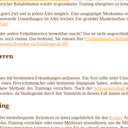
reicher Rehabilitation wieder in geordnetes Training übergehen zu kö
n gutes Ziel und in jedem Alter möglich. Eine ausgeprägte Muskulatur 
ormonelle Umstellungen im Alter leichter. Ein gezielter Muskelaufbau
u an!
 oder andere Fettpölsterchen bemerkbar macht? Das ist nicht ungewöhnl
ss noch einmal. Das bedeutet, Sie müssen Ihre
Ernährungsgewohnheite
unseren Ratgeber zu Ernährung ab 30!
reren
schen mit bestimmten Erkrankungen aufpassen. Ein Arzt sollte unter U
ie einen Herzschrittmacher oder bestimmte Implantate haben, sollten a
iese Methode des Trainings verzichten. Nach der
Schwangerschaft
i
 werden, da Studiogeräte durch ihre Standards in diesem Fall immer sich
ing
Der niederfrequente Reizstrom ist dabei ungefährlich für den
Körper
. A
f das Training verzichten oder einen Mediziner konsultieren, um die Mö
-Elektrostimulation kommen kann, wenn Sie zu schnell einsteigen. Be