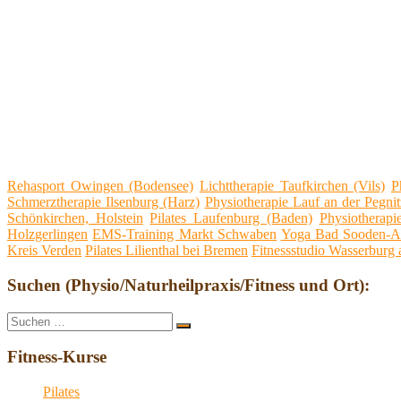
Rehasport Owingen (Bodensee)
Lichttherapie Taufkirchen (Vils)
P
Schmerztherapie Ilsenburg (Harz)
Physiotherapie Lauf an der Pegnit
Schönkirchen, Holstein
Pilates Laufenburg (Baden)
Physiotherapi
Holzgerlingen
EMS-Training Markt Schwaben
Yoga Bad Sooden-Al
Kreis Verden
Pilates Lilienthal bei Bremen
Fitnessstudio Wasserburg
Suchen (Physio/Naturheilpraxis/Fitness und Ort):
Suche
Suchen
nach:
Fitness-Kurse
Pilates