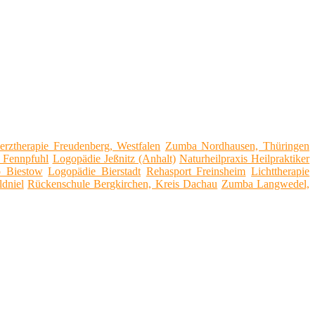
rztherapie Freudenberg, Westfalen
Zumba Nordhausen, Thüringen
o Fennpfuhl
Logopädie Jeßnitz (Anhalt)
Naturheilpraxis Heilpraktiker
o Biestow
Logopädie Bierstadt
Rehasport Freinsheim
Lichttherapie
dniel
Rückenschule Bergkirchen, Kreis Dachau
Zumba Langwedel,