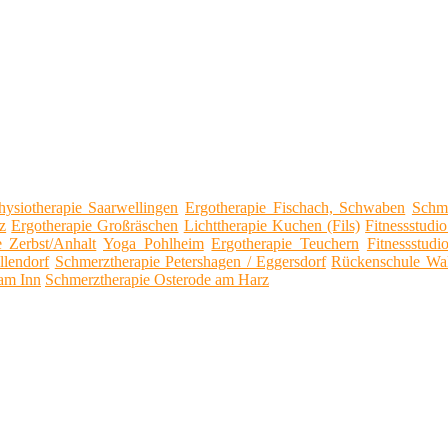
hysiotherapie Saarwellingen
Ergotherapie Fischach, Schwaben
Schme
z
Ergotherapie Großräschen
Lichttherapie Kuchen (Fils)
Fitnessstudi
e Zerbst/Anhalt
Yoga Pohlheim
Ergotherapie Teuchern
Fitnessstudi
lendorf
Schmerztherapie Petershagen / Eggersdorf
Rückenschule Wal
 am Inn
Schmerztherapie Osterode am Harz