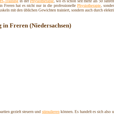
S-Training
in der
Physiotherapie
, wo es schon seit mehr als 50 Jahr
n Freren hat es nicht nur in die professionelle
Physiotherapie
, sonder
keln mit den üblichen Gewichten trainiert, sondern auch durch elektris
 in Freren (Niedersachsen)
partien gezielt steuern und
stimulieren
können. Es handelt es sich also u