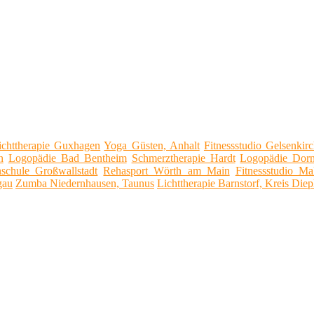
ichttherapie Guxhagen
Yoga Güsten, Anhalt
Fitnessstudio Gelsenkir
n
Logopädie Bad Bentheim
Schmerztherapie Hardt
Logopädie Dor
schule Großwallstadt
Rehasport Wörth am Main
Fitnessstudio Ma
gau
Zumba Niedernhausen, Taunus
Lichttherapie Barnstorf, Kreis Die