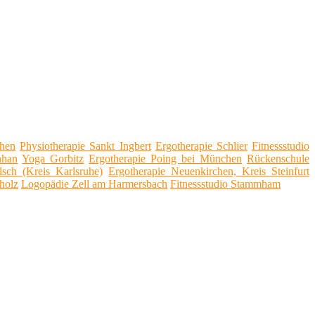
chen
Physiotherapie Sankt Ingbert
Ergotherapie Schlier
Fitnessstudio
nhan
Yoga Gorbitz
Ergotherapie Poing bei München
Rückenschule
lsch (Kreis Karlsruhe)
Ergotherapie Neuenkirchen, Kreis Steinfurt
pholz
Logopädie Zell am Harmersbach
Fitnessstudio Stammham