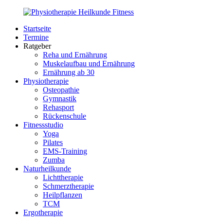
Zurück
zum
Startseite
Inhalt
PhysioMed-
Gesundheit
Termine
Fit.de
für
Ratgeber
Körper
Reha und Ernährung
und
Muskelaufbau und Ernährung
Geist
Ernährung ab 30
Physiotherapie
Osteopathie
Gymnastik
Rehasport
Rückenschule
Fitnessstudio
Yoga
Pilates
EMS-Training
Zumba
Naturheilkunde
Lichttherapie
Schmerztherapie
Heilpflanzen
TCM
Ergotherapie