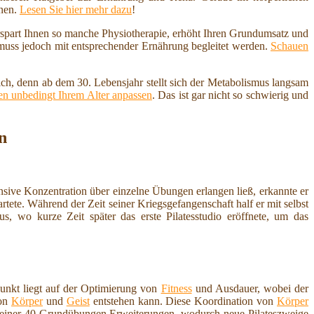
nnen.
Lesen Sie hier mehr dazu
!
erspart Ihnen so manche Physiotherapie, erhöht Ihren Grundumsatz und
 muss jedoch mit entsprechender Ernährung begleitet werden.
Schauen
ich, denn ab dem 30. Lebensjahr stellt sich der Metabolismus langsam
n unbedingt Ihrem Alter anpassen
. Das ist gar nicht so schwierig und
n
sive Konzentration über einzelne Übungen erlangen ließ, erkannte er
tete. Während der Zeit seiner Kriegsgefangenschaft half er mit selbst
, wo kurze Zeit später das erste Pilatesstudio eröffnete, um das
punkt liegt auf der Optimierung von
Fitness
und Ausdauer, wobei der
von
Körper
und
Geist
entstehen kann. Diese Koordination von
Körper
 seiner 40 Grundübungen Erweiterungen, wodurch neue Pilateszweige