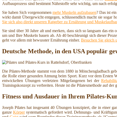
Aufbauprozess sind bestimmt Nährstoffe sehr wichtig, um nach erfolg
Sie haben Sich vorgenommen
mehr Muskeln aufzubauen
? Das ist ei
wirkt damit Übergewicht entgegen, schlussendlich macht sie sogar h
Sie sich also direkt unseren Ratgeber zu Ernährung und Muskelaufba
Sie sind über 30 Jahre alt und merken, dass sich so langsam das ein
um und Ihre Muskeln bauen ab. Ab 40 beschleunigt sich dieser Proze
geht vor allem mit bewusster Ernährung einher.
Besuchen Sie gleich 
Deutsche Methode, in den USA populär gew
Die Pilates-Methode stammt von dem 1880 in Mönchengladbach geboren
die Rolle einer gesunden Atmung beim Sport. Kurz vor dem Ersten Welt
entwickelten Übungen verletzten Mitgefangenen bei der
Rehabilit
Trainingskonzept zu verbreiten. Heute ist die Pilatesmethode auf der 
Fitness und Ausdauer in Ihrem Pilates-Ku
Joseph Pilates hat insgesamt 40 Übungen konzipiert, die in einer g
ganze
Körper
systematisch gefordert wird. Dehnungs- und Kräftig
und
Geist
wird vom Begründer dieser Trainingsmethode als “Control