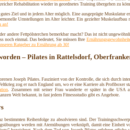
reicher Rehabilitation wieder in geordnetes Training übergehen zu kö
n gutes Ziel und in jedem Alter möglich. Eine ausgeprägte Muskulatur 
ormonelle Umstellungen im Alter leichter. Ein gezielter Muskelaufbau
u an!
 oder andere Fettpölsterchen bemerkbar macht? Das ist nicht ungewöhnl
ss noch einmal. Das bedeutet, Sie müssen Ihre
Ernährungsgewohnheite
unseren Ratgeber zu Ernährung ab 30!
orden – Pilates in Rattelsdorf, Oberfranke
en Joseph Pilates. Fasziniert von der Kontrolle, die sich durch inten
krieg zog er nach England um, wo er eine Karriere als Profiboxer star
ation
. Zusammen mit seiner Frau wanderte er später in die USA aus
ganzen Welt bekannt, in fast jedem Fitnessstudio gibt es Angebote.
rs
anz bestimmten Reihenfolge zu absolvieren sind. Der Trainingsschwer
ungsübungen werden mit Atemübungen verknüpft, damit eine Einheit 
ogy” bezeichnet. Nach dem Tod von Joseph Pilates erfuhren etliche