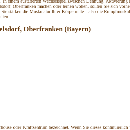
n. In einem austarierten Wechselspiel zwischen Dehnung, Aktivierun
elsdorf, Oberfranken machen oder lernen wollen, sollten Sie sich vorh
et, Sie stärken die Muskulatur Ihrer Körpermitte – also die Rumpfmusku
lten.
telsdorf, Oberfranken (Bayern)
ouse oder Kraftzentrum bezeichnet. Wenn Sie dieses kontinuierlich t