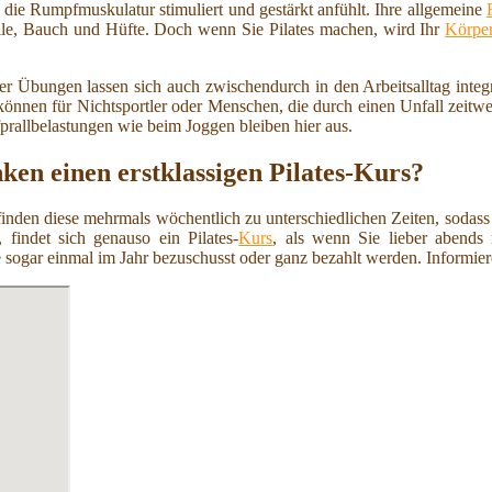
 die Rumpfmuskulatur stimuliert und gestärkt anfühlt. Ihre allgemeine
ille, Bauch und Hüfte. Doch wenn Sie Pilates machen, wird Ihr
Körpe
er Übungen lassen sich auch zwischendurch in den Arbeitsalltag integrie
nen für Nichtsportler oder Menschen, die durch einen Unfall zeitweis
fprallbelastungen wie beim Joggen bleiben hier aus.
en einen erstklassigen Pilates-Kurs?
 finden diese mehrmals wöchentlich zu unterschiedlichen Zeiten, sodass
 findet sich genauso ein Pilates-
Kurs
, als wenn Sie lieber abends
 sogar einmal im Jahr bezuschusst oder ganz bezahlt werden. Informiere