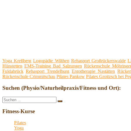
Yoga Kreßberg
Logopädie Wilthen
Rehasport Großrückerswalde
L
Hünstetten
EMS-Training Bad Salzungen
Rückenschule Möhringe
Fuldabrück
Rehasport Trendelburg
Ergotherapie Nastätten
Rücken
Rückenschule Crimmitschau
Pilates Pankow
Pilates Groitzsch bei Pe
Suchen (Physio/Naturheilpraxis/Fitness und Ort):
Suche
Suchen
nach:
Fitness-Kurse
Pilates
Yoga