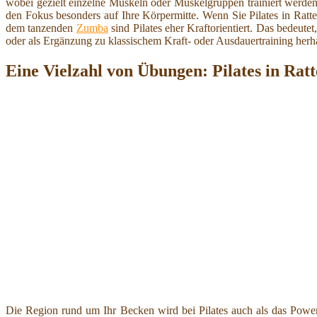
wobei gezielt einzelne Muskeln oder Muskelgruppen trainiert werde
den Fokus besonders auf Ihre Körpermitte. Wenn Sie Pilates in Ratt
dem tanzenden
Zumba
sind Pilates eher Kraftorientiert. Das bedeut
oder als Ergänzung zu klassischem Kraft- oder Ausdauertraining herha
Eine Vielzahl von Übungen: Pilates in Rat
Die Region rund um Ihr Becken wird bei Pilates auch als das Powerh