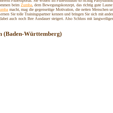
rem Fitnessportal. Sie wollen im Fitnessstudio so richtig Partystim
lkommen beim
Zumba
, dem Bewegungskonzept, das richtig gute Laun
umba
macht, mag die gegenseitige Motivation, die netten Menschen un
ernen Sie tolle Trainingspartner kennen und bringen Sie sich mit ande
 dabei auch noch Ihre Ausdauer steigert. Also Schluss mit langweil
en (Baden-Württemberg)