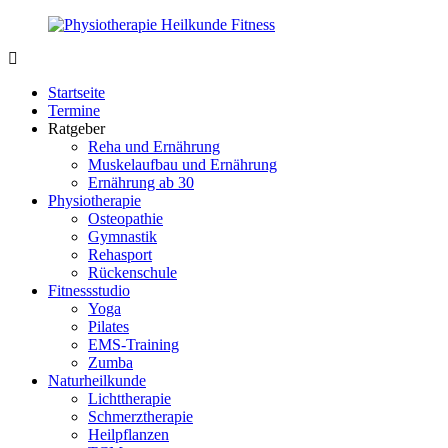
Zurück
zum
Inhalt
PhysioMed-
Gesundheit
Fit.de
für
Startseite
Körper
Termine
und
Ratgeber
Geist
Reha und Ernährung
Muskelaufbau und Ernährung
Ernährung ab 30
Physiotherapie
Osteopathie
Gymnastik
Rehasport
Rückenschule
Fitnessstudio
Yoga
Pilates
EMS-Training
Zumba
Naturheilkunde
Lichttherapie
Schmerztherapie
Heilpflanzen