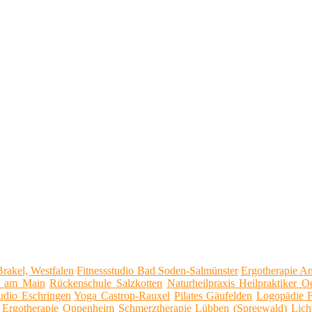
Brakel, Westfalen
Fitnessstudio Bad Soden-Salmünster
Ergotherapie A
h am Main
Rückenschule Salzkotten
Naturheilpraxis Heilpraktiker O
tudio Eschringen
Yoga Castrop-Rauxel
Pilates Gäufelden
Logopädie F
Ergotherapie Oppenheim
Schmerztherapie Lübben (Spreewald)
Lich