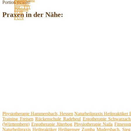
Portion Power!
Praxen in der Nähe:
Physiotherapie Hammersbach, Hessen
Naturheilpraxis Heilpraktiker 
Training Freisen
Rückenschule Radebeul
Ergotherapie Schwarzac
(Württemberg)
Ergotherapie Jüterbog
Physiotherapie Naila
Fitnesss
Naturheilpraxis Heilpraktiker Heiligensee
Zumba Mudersbach, Sieg