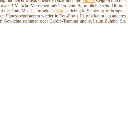
mung mit heißer Musik erleben? Dazu noch die
Fitness
steigern und den
e macht! Manche Menschen möchten beim Sport alleine sein. Ob nun
d die flotte Musik, um seinen
Körper
richtig in Schwung zu bringen.
ren Fitnessbegeisterten wieder in Top-Form. Es gibt kaum ein anderes
igem Gewichte stemmen oder Cardio-Training und auf zum Zumba. Sie