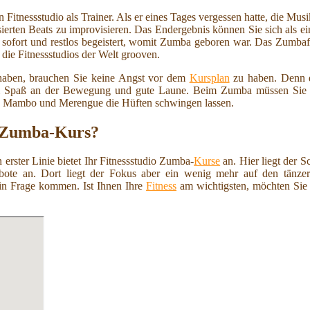
Fitnessstudio als Trainer. Als er eines Tages vergessen hatte, die Mus
ierten Beats zu improvisieren. Das Endergebnis können Sie sich als e
sofort und restlos begeistert, womit Zumba geboren war. Das Zumbafie
ie Fitnessstudios der Welt grooven.
haben, brauchen Sie keine Angst vor dem
Kursplan
zu haben. Denn d
llem Spaß an der Bewegung und gute Laune. Beim Zumba müssen Sie nic
a, Mambo und Merengue die Hüften schwingen lassen.
en Zumba-Kurs?
rster Linie bietet Ihr Fitnessstudio Zumba-
Kurse
an. Hier liegt der 
ote an. Dort liegt der Fokus aber ein wenig mehr auf den tänzer
in Frage kommen. Ist Ihnen Ihre
Fitness
am wichtigsten, möchten Sie