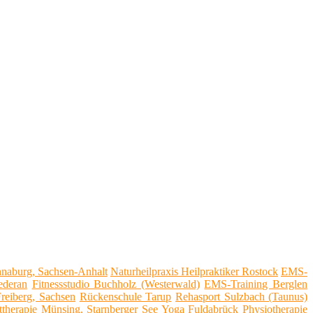
nnaburg, Sachsen-Anhalt
Naturheilpraxis Heilpraktiker Rostock
EMS-
ederan
Fitnessstudio Buchholz (Westerwald)
EMS-Training Berglen
reiberg, Sachsen
Rückenschule Tarup
Rehasport Sulzbach (Taunus)
ttherapie Münsing, Starnberger See
Yoga Fuldabrück
Physiotherapie