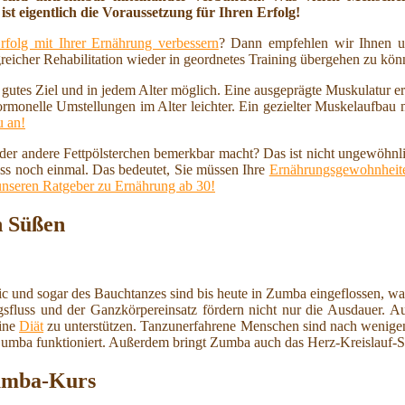
ist eigentlich die Voraussetzung für Ihren Erfolg!
rfolg mit Ihrer Ernährung verbessern
? Dann empfehlen wir Ihnen u
reicher Rehabilitation wieder in geordnetes Training übergehen zu kö
n gutes Ziel und in jedem Alter möglich. Eine ausgeprägte Muskulatur 
ormonelle Umstellungen im Alter leichter. Ein gezielter Muskelaufbau
u an!
 oder andere Fettpölsterchen bemerkbar macht? Das ist nicht ungewöhnl
ss noch einmal. Das bedeutet, Sie müssen Ihre
Ernährungsgewohnheite
unseren Ratgeber zu Ernährung ab 30!
n Süßen
 und sogar des Bauchtanzes sind bis heute in Zumba eingeflossen, wa
sfluss und der Ganzkörpereinsatz fördern nicht nur die Ausdauer. Auc
eine
Diät
zu unterstützen. Tanzunerfahrene Menschen sind nach wenigen
 Zumba funktioniert. Außerdem bringt Zumba auch das Herz-Kreislauf-
umba-Kurs