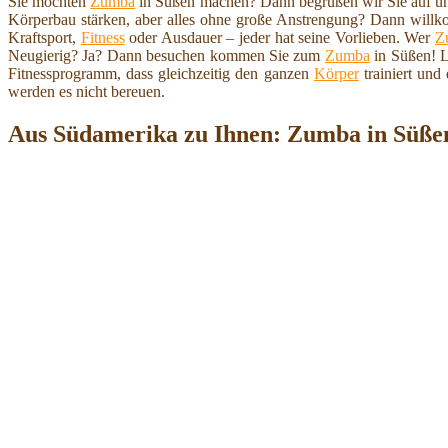
Sie möchten
Zumba
in Süßen machen? Dann begrüßen wir Sie auf unse
Körperbau stärken, aber alles ohne große Anstrengung? Dann wil
Kraftsport,
Fitness
oder Ausdauer – jeder hat seine Vorlieben. Wer
Z
Neugierig? Ja? Dann besuchen kommen Sie zum
Zumba
in Süßen! L
Fitnessprogramm, dass gleichzeitig den ganzen
Körper
trainiert und
werden es nicht bereuen.
Aus Südamerika zu Ihnen: Zumba in Süß