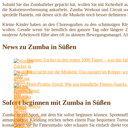
Sobald Sie das Zumbafieber gepackt hat, wollen Sie mit Sicherheit 
die Kalorienverbrennung ankurbeln. Zumba Workout und Circuit sor
spezielle Hanteln, mit denen sich die Muskeln noch besser definieren 
Kleine Kinder haben an den Choreografien zu den schmissigen Rhy
wollen. Gerade wenn Sie beruflich den ganzen Tag oder längere Ze
moderne Arbeitswelt führt aber oft zu aktutem Bewegungsmangel. A
News zu Zumba in Süßen
Weniger Zucker in den ersten 1000 Tagen – was das Ja
Freut nicht nur die Muskeln: Das passiert im Körper, 
High-Protein-Trend: Wie uns künstliche Fitness-Snacks
Sofort beginnen mit Zumba in Süßen
Zumba ist ein Sport, mit dem Sie sofort beginnen können. Sportmuf
atmungsaktive Kleidung reichen neben einem Paar bequemen Turns
kontaktieren Sie Ihr Fitnessstudio oder schauen Sie einfach direkt v