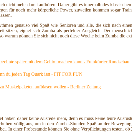
auch nicht mehr damit aufhören. Daher gibt es innerhalb des klassisch
gen für noch mehr körperliche Power, zuweilen kommen sogar Traini
lassen.
thmen genauso viel Spaß wie Senioren und alle, die sich nach einem
it sitzen, eignet sich Zumba als perfekter Ausgleich. Der menschli
lso warum gönnen Sie sich nicht noch diese Woche beim Zumba die ex
hrzehnte später mit dem Gehirn machen kann - Frankfurter Rundschau
wenn du jeden Tag Quark isst - FIT FOR FUN
 zu Muskelpaketen aufblasen wollen - Berliner Zeitung
fel haben daher keine Ausrede mehr, denn es muss keine teure Ausrüst
chuhen völlig aus, um in den Zumba-Stunden Spaß an der Bewegung u
orbei. In einer Probestunde können Sie ohne Verpflichtungen testen, o