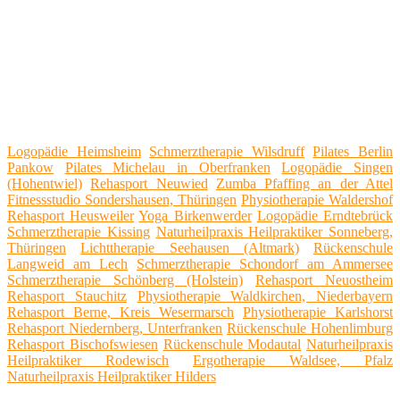
Logopädie Heimsheim
Schmerztherapie Wilsdruff
Pilates Berlin
Pankow
Pilates Michelau in Oberfranken
Logopädie Singen
(Hohentwiel)
Rehasport Neuwied
Zumba Pfaffing an der Attel
Fitnessstudio Sondershausen, Thüringen
Physiotherapie Waldershof
Rehasport Heusweiler
Yoga Birkenwerder
Logopädie Erndtebrück
Schmerztherapie Kissing
Naturheilpraxis Heilpraktiker Sonneberg,
Thüringen
Lichttherapie Seehausen (Altmark)
Rückenschule
Langweid am Lech
Schmerztherapie Schondorf am Ammersee
Schmerztherapie Schönberg (Holstein)
Rehasport Neuostheim
Rehasport Stauchitz
Physiotherapie Waldkirchen, Niederbayern
Rehasport Berne, Kreis Wesermarsch
Physiotherapie Karlshorst
Rehasport Niedernberg, Unterfranken
Rückenschule Hohenlimburg
Rehasport Bischofswiesen
Rückenschule Modautal
Naturheilpraxis
Heilpraktiker Rodewisch
Ergotherapie Waldsee, Pfalz
Naturheilpraxis Heilpraktiker Hilders