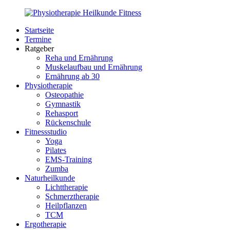
Zurück
zum
Startseite
Inhalt
PhysioMed-
Gesundheit
Termine
Fit.de
für
Ratgeber
Körper
Reha und Ernährung
und
Muskelaufbau und Ernährung
Geist
Ernährung ab 30
Physiotherapie
Osteopathie
Gymnastik
Rehasport
Rückenschule
Fitnessstudio
Yoga
Pilates
EMS-Training
Zumba
Naturheilkunde
Lichttherapie
Schmerztherapie
Heilpflanzen
TCM
Ergotherapie