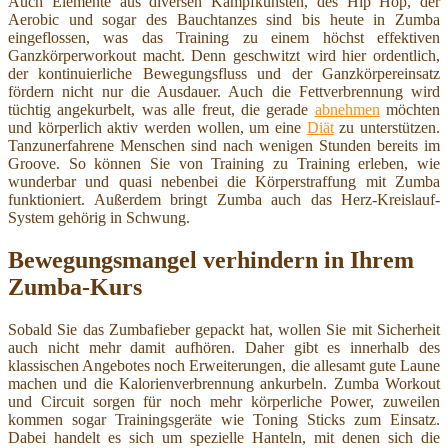
Auch Elemente aus diversen Kampfkünsten, des Hip Hop, der
Aerobic und sogar des Bauchtanzes sind bis heute in Zumba
eingeflossen, was das Training zu einem höchst effektiven
Ganzkörperworkout macht. Denn geschwitzt wird hier ordentlich,
der kontinuierliche Bewegungsfluss und der Ganzkörpereinsatz
fördern nicht nur die Ausdauer. Auch die Fettverbrennung wird
tüchtig angekurbelt, was alle freut, die gerade
abnehmen
möchten
und körperlich aktiv werden wollen, um eine
Diät
zu unterstützen.
Tanzunerfahrene Menschen sind nach wenigen Stunden bereits im
Groove. So können Sie von Training zu Training erleben, wie
wunderbar und quasi nebenbei die Körperstraffung mit Zumba
funktioniert. Außerdem bringt Zumba auch das Herz-Kreislauf-
System gehörig in Schwung.
Bewegungsmangel verhindern in Ihrem
Zumba-Kurs
Sobald Sie das Zumbafieber gepackt hat, wollen Sie mit Sicherheit
auch nicht mehr damit aufhören. Daher gibt es innerhalb des
klassischen Angebotes noch Erweiterungen, die allesamt gute Laune
machen und die Kalorienverbrennung ankurbeln. Zumba Workout
und Circuit sorgen für noch mehr körperliche Power, zuweilen
kommen sogar Trainingsgeräte wie Toning Sticks zum Einsatz.
Dabei handelt es sich um spezielle Hanteln, mit denen sich die