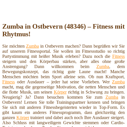
Zumba in Ostbevern (48346) – Fitness mit
Rhytmus!
Sie möchten
Zumba
in Ostbevern machen? Dann begrüßen wir Sie
auf unserem Fitnessportal. Sie wollen im Fitnessstudio so richtig
Partystimmung mit heißer Musik erleben? Dazu noch die
Fitness
steigern und den Körperbau stärken, aber alles ohne große
Anstrengung? Dann willkommen beim
Zumba
, dem
Bewegungskonzept, das richtig gute Laune macht! Manche
Menschen möchten beim Sport alleine sein. Ob nun Kraftsport,
Fitness
oder Ausdauer – jeder hat seine Vorlieben. Wer
Zumba
macht, mag die gegenseitige Motivation, die netten Menschen und
die flotte Musik, um seinen
Körper
richtig in Schwung zu bringen.
Neugierig? Ja? Dann besuchen kommen Sie zum
Zumba
in
Ostbevern! Lernen Sie tolle Trainingspartner kennen und bringen
Sie sich mit anderen Fitnessbegeisterten wieder in Top-Form. Es
gibt kaum ein anderes Fitnessprogramm, dass gleichzeitig den
ganzen
Körper
trainiert und dabei auch noch Ihre Ausdauer steigert.
Also Schluss mit langweiligem Gewichte stemmen oder Cardio-