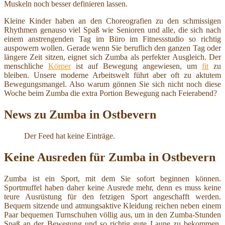
Muskeln noch besser definieren lassen.
Kleine Kinder haben an den Choreografien zu den schmissigen
Rhythmen genauso viel Spaß wie Senioren und alle, die sich nach
einem anstrengenden Tag im Büro im Fitnessstudio so richtig
auspowern wollen. Gerade wenn Sie beruflich den ganzen Tag oder
längere Zeit sitzen, eignet sich Zumba als perfekter Ausgleich. Der
menschliche
Körper
ist auf Bewegung angewiesen, um
fit
zu
bleiben. Unsere moderne Arbeitswelt führt aber oft zu aktutem
Bewegungsmangel. Also warum gönnen Sie sich nicht noch diese
Woche beim Zumba die extra Portion Bewegung nach Feierabend?
News zu Zumba in Ostbevern
Der Feed hat keine Einträge.
Keine Ausreden für Zumba in Ostbevern
Zumba ist ein Sport, mit dem Sie sofort beginnen können.
Sportmuffel haben daher keine Ausrede mehr, denn es muss keine
teure Ausrüstung für den fetzigen Sport angeschafft werden.
Bequem sitzende und atmungsaktive Kleidung reichen neben einem
Paar bequemen Turnschuhen völlig aus, um in den Zumba-Stunden
Spaß an der Bewegung und so richtig gute Laune zu bekommen.