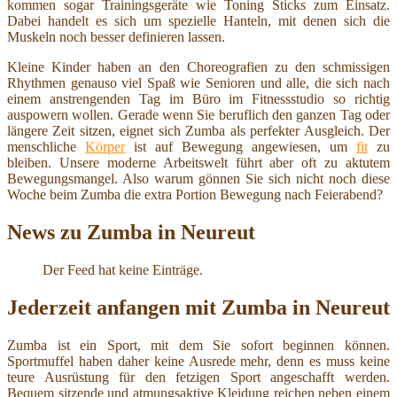
kommen sogar Trainingsgeräte wie Toning Sticks zum Einsatz.
Dabei handelt es sich um spezielle Hanteln, mit denen sich die
Muskeln noch besser definieren lassen.
Kleine Kinder haben an den Choreografien zu den schmissigen
Rhythmen genauso viel Spaß wie Senioren und alle, die sich nach
einem anstrengenden Tag im Büro im Fitnessstudio so richtig
auspowern wollen. Gerade wenn Sie beruflich den ganzen Tag oder
längere Zeit sitzen, eignet sich Zumba als perfekter Ausgleich. Der
menschliche
Körper
ist auf Bewegung angewiesen, um
fit
zu
bleiben. Unsere moderne Arbeitswelt führt aber oft zu aktutem
Bewegungsmangel. Also warum gönnen Sie sich nicht noch diese
Woche beim Zumba die extra Portion Bewegung nach Feierabend?
News zu Zumba in Neureut
Der Feed hat keine Einträge.
Jederzeit anfangen mit Zumba in Neureut
Zumba ist ein Sport, mit dem Sie sofort beginnen können.
Sportmuffel haben daher keine Ausrede mehr, denn es muss keine
teure Ausrüstung für den fetzigen Sport angeschafft werden.
Bequem sitzende und atmungsaktive Kleidung reichen neben einem