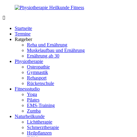
Zurück
zum
Inhalt
PhysioMed-
Gesundheit
Fit.de
für
Startseite
Körper
Termine
und
Ratgeber
Geist
Reha und Ernährung
Muskelaufbau und Ernährung
Ernährung ab 30
Physiotherapie
Osteopathie
Gymnastik
Rehasport
Rückenschule
Fitnessstudio
Yoga
Pilates
EMS-Training
Zumba
Naturheilkunde
Lichttherapie
Schmerztherapie
Heilpflanzen