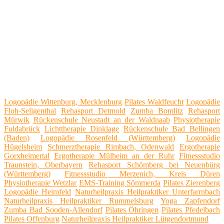
Logopädie Wittenburg, Mecklenburg
Pilates Waldfeucht
Logopädie
Floh-Seligenthal
Rehasport Detmold
Zumba Bomlitz
Rehasport
Mürwik
Rückenschule Neustadt an der Waldnaab
Physiotherapie
Fuldabrück
Lichttherapie Dinklage
Rückenschule Bad Bellingen
(Baden)
Logopädie Rosenfeld (Württemberg)
Logopädie
Hügelsheim
Schmerztherapie Rimbach, Odenwald
Ergotherapie
Gorxheimertal
Ergotherapie Mülheim an der Ruhr
Fitnessstudio
Traunstein, Oberbayern
Rehasport Schömberg bei Neuenbürg
(Württemberg)
Fitnessstudio Merzenich, Kreis Düren
Physiotherapie Wetzlar
EMS-Training Sömmerda
Pilates Zierenberg
Logopädie Heimfeld
Naturheilpraxis Heilpraktiker Unterfarrnbach
Naturheilpraxis Heilpraktiker Rummelsburg
Yoga Zapfendorf
Zumba Bad Sooden-Allendorf
Pilates Öhringen
Pilates Pfedelbach
Pilates Offenburg
Naturheilpraxis Heilpraktiker Lütgendortmund