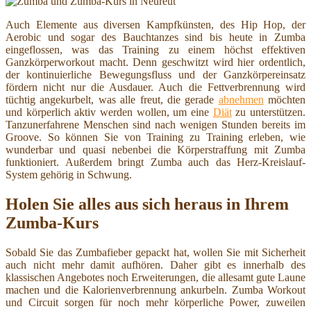
Auch Elemente aus diversen Kampfkünsten, des Hip Hop, der
Aerobic und sogar des Bauchtanzes sind bis heute in Zumba
eingeflossen, was das Training zu einem höchst effektiven
Ganzkörperworkout macht. Denn geschwitzt wird hier ordentlich,
der kontinuierliche Bewegungsfluss und der Ganzkörpereinsatz
fördern nicht nur die Ausdauer. Auch die Fettverbrennung wird
tüchtig angekurbelt, was alle freut, die gerade
abnehmen
möchten
und körperlich aktiv werden wollen, um eine
Diät
zu unterstützen.
Tanzunerfahrene Menschen sind nach wenigen Stunden bereits im
Groove. So können Sie von Training zu Training erleben, wie
wunderbar und quasi nebenbei die Körperstraffung mit Zumba
funktioniert. Außerdem bringt Zumba auch das Herz-Kreislauf-
System gehörig in Schwung.
Holen Sie alles aus sich heraus in Ihrem
Zumba-Kurs
Sobald Sie das Zumbafieber gepackt hat, wollen Sie mit Sicherheit
auch nicht mehr damit aufhören. Daher gibt es innerhalb des
klassischen Angebotes noch Erweiterungen, die allesamt gute Laune
machen und die Kalorienverbrennung ankurbeln. Zumba Workout
und Circuit sorgen für noch mehr körperliche Power, zuweilen