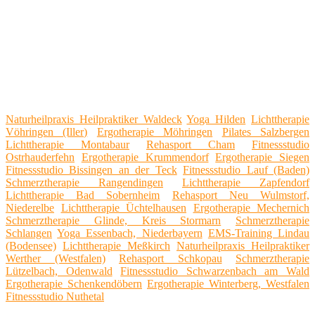
Naturheilpraxis Heilpraktiker Waldeck
Yoga Hilden
Lichttherapie
Vöhringen (Iller)
Ergotherapie Möhringen
Pilates Salzbergen
Lichttherapie Montabaur
Rehasport Cham
Fitnessstudio
Ostrhauderfehn
Ergotherapie Krummendorf
Ergotherapie Siegen
Fitnessstudio Bissingen an der Teck
Fitnessstudio Lauf (Baden)
Schmerztherapie Rangendingen
Lichttherapie Zapfendorf
Lichttherapie Bad Sobernheim
Rehasport Neu Wulmstorf,
Niederelbe
Lichttherapie Üchtelhausen
Ergotherapie Mechernich
Schmerztherapie Glinde, Kreis Stormarn
Schmerztherapie
Schlangen
Yoga Essenbach, Niederbayern
EMS-Training Lindau
(Bodensee)
Lichttherapie Meßkirch
Naturheilpraxis Heilpraktiker
Werther (Westfalen)
Rehasport Schkopau
Schmerztherapie
Lützelbach, Odenwald
Fitnessstudio Schwarzenbach am Wald
Ergotherapie Schenkendöbern
Ergotherapie Winterberg, Westfalen
Fitnessstudio Nuthetal