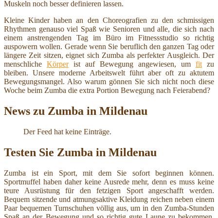
Muskeln noch besser definieren lassen.
Kleine Kinder haben an den Choreografien zu den schmissigen
Rhythmen genauso viel Spaß wie Senioren und alle, die sich nach
einem anstrengenden Tag im Büro im Fitnessstudio so richtig
auspowern wollen. Gerade wenn Sie beruflich den ganzen Tag oder
längere Zeit sitzen, eignet sich Zumba als perfekter Ausgleich. Der
menschliche
Körper
ist auf Bewegung angewiesen, um
fit
zu
bleiben. Unsere moderne Arbeitswelt führt aber oft zu aktutem
Bewegungsmangel. Also warum gönnen Sie sich nicht noch diese
Woche beim Zumba die extra Portion Bewegung nach Feierabend?
News zu Zumba in Mildenau
Der Feed hat keine Einträge.
Testen Sie Zumba in Mildenau
Zumba ist ein Sport, mit dem Sie sofort beginnen können.
Sportmuffel haben daher keine Ausrede mehr, denn es muss keine
teure Ausrüstung für den fetzigen Sport angeschafft werden.
Bequem sitzende und atmungsaktive Kleidung reichen neben einem
Paar bequemen Turnschuhen völlig aus, um in den Zumba-Stunden
Spaß an der Bewegung und so richtig gute Laune zu bekommen.