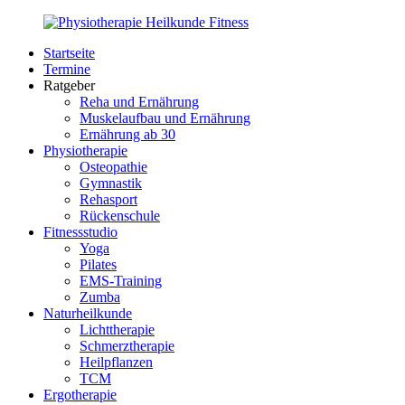
Zurück
zum
Startseite
Inhalt
PhysioMed-
Gesundheit
Termine
Fit.de
für
Ratgeber
Körper
Reha und Ernährung
und
Muskelaufbau und Ernährung
Geist
Ernährung ab 30
Physiotherapie
Osteopathie
Gymnastik
Rehasport
Rückenschule
Fitnessstudio
Yoga
Pilates
EMS-Training
Zumba
Naturheilkunde
Lichttherapie
Schmerztherapie
Heilpflanzen
TCM
Ergotherapie