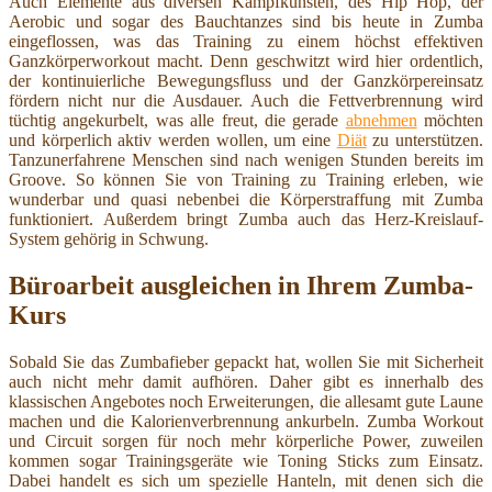
Auch Elemente aus diversen Kampfkünsten, des Hip Hop, der
Aerobic und sogar des Bauchtanzes sind bis heute in Zumba
eingeflossen, was das Training zu einem höchst effektiven
Ganzkörperworkout macht. Denn geschwitzt wird hier ordentlich,
der kontinuierliche Bewegungsfluss und der Ganzkörpereinsatz
fördern nicht nur die Ausdauer. Auch die Fettverbrennung wird
tüchtig angekurbelt, was alle freut, die gerade
abnehmen
möchten
und körperlich aktiv werden wollen, um eine
Diät
zu unterstützen.
Tanzunerfahrene Menschen sind nach wenigen Stunden bereits im
Groove. So können Sie von Training zu Training erleben, wie
wunderbar und quasi nebenbei die Körperstraffung mit Zumba
funktioniert. Außerdem bringt Zumba auch das Herz-Kreislauf-
System gehörig in Schwung.
Büroarbeit ausgleichen in Ihrem Zumba-
Kurs
Sobald Sie das Zumbafieber gepackt hat, wollen Sie mit Sicherheit
auch nicht mehr damit aufhören. Daher gibt es innerhalb des
klassischen Angebotes noch Erweiterungen, die allesamt gute Laune
machen und die Kalorienverbrennung ankurbeln. Zumba Workout
und Circuit sorgen für noch mehr körperliche Power, zuweilen
kommen sogar Trainingsgeräte wie Toning Sticks zum Einsatz.
Dabei handelt es sich um spezielle Hanteln, mit denen sich die