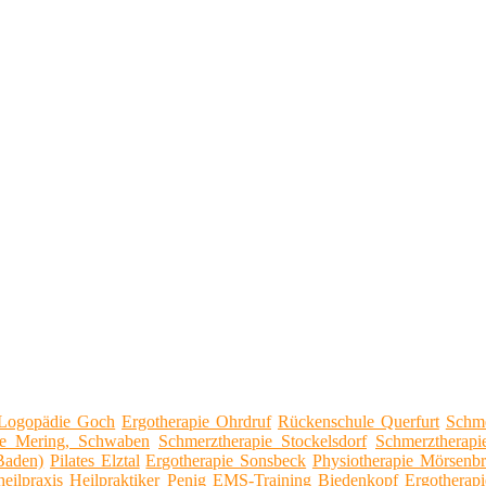
Logopädie Goch
Ergotherapie Ohrdruf
Rückenschule Querfurt
Schme
ie Mering, Schwaben
Schmerztherapie Stockelsdorf
Schmerztherapi
Baden)
Pilates Elztal
Ergotherapie Sonsbeck
Physiotherapie Mörsenbr
heilpraxis Heilpraktiker Penig
EMS-Training Biedenkopf
Ergotherap