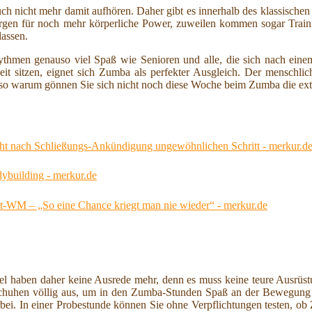
auch nicht mehr damit aufhören. Daher gibt es innerhalb des klassisch
gen für noch mehr körperliche Power, zuweilen kommen sogar Traini
lassen.
thmen genauso viel Spaß wie Senioren und alle, die sich nach einem
it sitzen, eignet sich Zumba als perfekter Ausgleich. Der menschli
lso warum gönnen Sie sich nicht noch diese Woche beim Zumba die ex
eht nach Schließungs-Ankündigung ungewöhnlichen Schritt - merkur.d
ybuilding - merkur.de
rt-WM – „So eine Chance kriegt man nie wieder“ - merkur.de
fel haben daher keine Ausrede mehr, denn es muss keine teure Ausrüst
chuhen völlig aus, um in den Zumba-Stunden Spaß an der Bewegung u
orbei. In einer Probestunde können Sie ohne Verpflichtungen testen, o