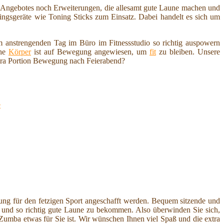
en Angebotes noch Erweiterungen, die allesamt gute Laune machen und
ngsgeräte wie Toning Sticks zum Einsatz. Dabei handelt es sich um
 anstrengenden Tag im Büro im Fitnessstudio so richtig auspowern
che
Körper
ist auf Bewegung angewiesen, um
fit
zu bleiben. Unsere
tra Portion Bewegung nach Feierabend?
e
ung für den fetzigen Sport angeschafft werden. Bequem sitzende und
nd so richtig gute Laune zu bekommen. Also überwinden Sie sich,
b Zumba etwas für Sie ist. Wir wünschen Ihnen viel Spaß und die extra