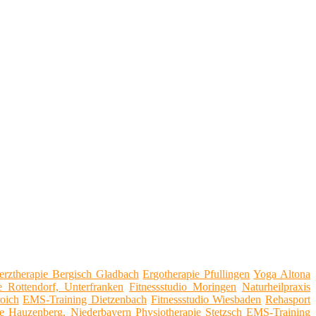
rztherapie Bergisch Gladbach
Ergotherapie Pfullingen
Yoga Altona
e Rottendorf, Unterfranken
Fitnessstudio Moringen
Naturheilpraxis
oich
EMS-Training Dietzenbach
Fitnessstudio Wiesbaden
Rehasport
ie Hauzenberg, Niederbayern
Physiotherapie Stetzsch
EMS-Training