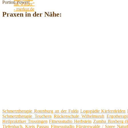
Portion Power!
Praxen in der Nähe:
Schmerztherapie Rotenburg an der Fulda
Logopädie Kiefersfelden
Schmerztherapie Teuchern
Rückenschule Wilhelmsruh
Ergotherap
Heilpraktiker Trossingen
Fitnessstudio Herbstein
Zumba Boxberg (
Tiefenbach, Kreis Passau
Fitnessstudio Fürstenwalde / Spree
Natur