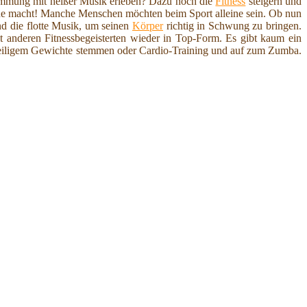
stimmung mit heißer Musik erleben? Dazu noch die
Fitness
steigern und
ne macht! Manche Menschen möchten beim Sport alleine sein. Ob nun
d die flotte Musik, um seinen
Körper
richtig in Schwung zu bringen.
t anderen Fitnessbegeisterten wieder in Top-Form. Es gibt kaum ein
ngweiligem Gewichte stemmen oder Cardio-Training und auf zum Zumba.