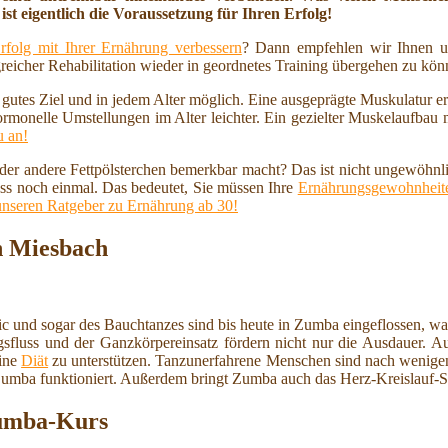
ist eigentlich die Voraussetzung für Ihren Erfolg!
rfolg mit Ihrer Ernährung verbessern
? Dann empfehlen wir Ihnen u
reicher Rehabilitation wieder in geordnetes Training übergehen zu kö
n gutes Ziel und in jedem Alter möglich. Eine ausgeprägte Muskulatur 
ormonelle Umstellungen im Alter leichter. Ein gezielter Muskelaufbau
u an!
 oder andere Fettpölsterchen bemerkbar macht? Das ist nicht ungewöhnl
ss noch einmal. Das bedeutet, Sie müssen Ihre
Ernährungsgewohnheite
unseren Ratgeber zu Ernährung ab 30!
n Miesbach
 und sogar des Bauchtanzes sind bis heute in Zumba eingeflossen, wa
sfluss und der Ganzkörpereinsatz fördern nicht nur die Ausdauer. Auc
eine
Diät
zu unterstützen. Tanzunerfahrene Menschen sind nach wenigen
 Zumba funktioniert. Außerdem bringt Zumba auch das Herz-Kreislauf-
 Zumba-Kurs