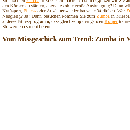
Sie möchten
Zumba
in Miesbach machen? Dann begrüßen wir Sie auf 
den Körperbau stärken, aber alles ohne große Anstrengung? Dann 
Kraftsport,
Fitness
oder Ausdauer – jeder hat seine Vorlieben. Wer
Z
Neugierig? Ja? Dann besuchen kommen Sie zum
Zumba
in Miesbac
anderes Fitnessprogramm, dass gleichzeitig den ganzen
Körper
traini
Sie werden es nicht bereuen.
Vom Missgeschick zum Trend: Zumba in M