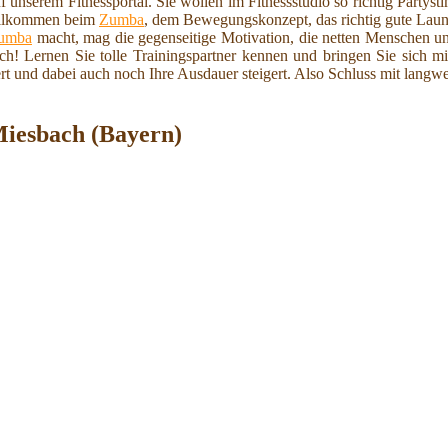
unserem Fitnessportal. Sie wollen im Fitnessstudio so richtig Party
willkommen beim
Zumba
, dem Bewegungskonzept, das richtig gute Lau
umba
macht, mag die gegenseitige Motivation, die netten Menschen un
h! Lernen Sie tolle Trainingspartner kennen und bringen Sie sich mi
ert und dabei auch noch Ihre Ausdauer steigert. Also Schluss mit la
iesbach (Bayern)