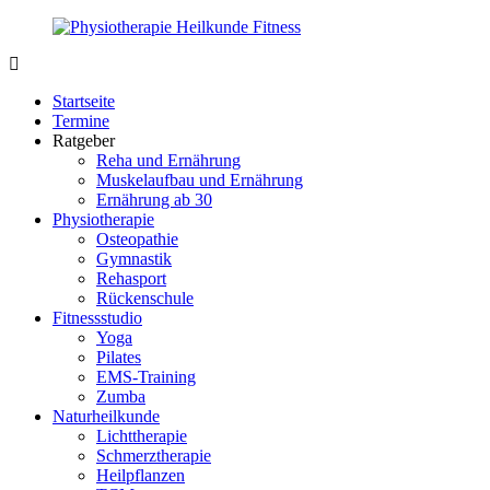
Zurück
zum
Inhalt
PhysioMed-
Gesundheit
Fit.de
für
Startseite
Körper
Termine
und
Ratgeber
Geist
Reha und Ernährung
Muskelaufbau und Ernährung
Ernährung ab 30
Physiotherapie
Osteopathie
Gymnastik
Rehasport
Rückenschule
Fitnessstudio
Yoga
Pilates
EMS-Training
Zumba
Naturheilkunde
Lichttherapie
Schmerztherapie
Heilpflanzen