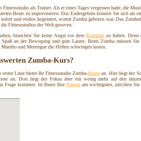
Fitnessstudio als Trainer. Als er eines Tages vergessen hatte, die Mus
ierten Beats zu improvisieren. Das Endergebnis können Sie sich als e
sofort und restlos begeistert, womit Zumba geboren war. Das Zumbafie
ie Fitnessstudios der Welt grooven.
haben, brauchen Sie keine Angst vor dem
Kursplan
zu haben. Denn d
llem Spaß an der Bewegung und gute Laune. Beim Zumba müssen Sie nic
a, Mambo und Merengue die Hüften schwingen lassen.
enswerten Zumba-Kurs?
rster Linie bietet Ihr Fitnessstudio Zumba-
Kurse
an. Hier liegt der 
ote an. Dort liegt der Fokus aber ein wenig mehr auf den tänzer
in Frage kommen. Ist Ihnen Ihre
Fitness
am wichtigsten, möchten Sie