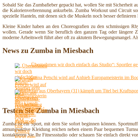
Sobald Sie das Zumbafieber gepackt hat, wollen Sie mit Sicherheit 
die Kalorienverbrennung ankurbeln. Zumba Workout und Circuit sor
spezielle Hanteln, mit denen sich die Muskeln noch besser definieren 
Kleine Kinder haben an den Choreografien zu den schmissigen Rhy
wollen. Gerade wenn Sie beruflich den ganzen Tag oder längere Ze
moderne Arbeitswelt führt aber oft zu aktutem Bewegungsmangel. A
News zu Zumba in Miesbach
„Übernehmen wir doch einfach das Studio“: Sportler g
Karina Petschi wird auf Anhieb Europameisterin im Bod
Frau aus Oberbayern (31) kämpft um Titel bei Kraftspo
Testen Sie Zumba in Miesbach
Zumba ist ein Sport, mit dem Sie sofort beginnen können. Sportmuf
atmungsaktive Kleidung reichen neben einem Paar bequemen Turns
kontaktieren Sie Ihr Fitnessstudio oder schauen Sie einfach direkt v