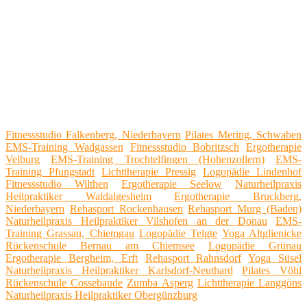
Fitnessstudio Falkenberg, Niederbayern
Pilates Mering, Schwaben
EMS-Training Wadgassen
Fitnessstudio Bobritzsch
Ergotherapie
Velburg
EMS-Training Trochtelfingen (Hohenzollern)
EMS-
Training Pfungstadt
Lichttherapie Pressig
Logopädie Lindenhof
Fitnessstudio Wilthen
Ergotherapie Seelow
Naturheilpraxis
Heilpraktiker Waldalgesheim
Ergotherapie Bruckberg,
Niederbayern
Rehasport Rockenhausen
Rehasport Murg (Baden)
Naturheilpraxis Heilpraktiker Vilshofen an der Donau
EMS-
Training Grassau, Chiemgau
Logopädie Telgte
Yoga Altglienicke
Rückenschule Bernau am Chiemsee
Logopädie Grünau
Ergotherapie Bergheim, Erft
Rehasport Rahnsdorf
Yoga Süsel
Naturheilpraxis Heilpraktiker Karlsdorf-Neuthard
Pilates Vöhl
Rückenschule Cossebaude
Zumba Asperg
Lichttherapie Langgöns
Naturheilpraxis Heilpraktiker Obergünzburg