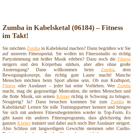
Zumba in Kabelsketal (06184) – Fitness
im Takt!
Sie möchten
Zumba
in Kabelsketal machen? Dann begrüßen wir Sie
auf unserem Fitnessportal. Sie wollen im Fitnessstudio so richtig
Partystimmung mit heißer Musik erleben? Dazu noch die
Fitness
steigern und den Körperbau stärken, aber alles ohne große
Anstrengung? Dann willkommen beim
Zumba
, dem
Bewegungskonzept, das richtig gute Laune macht! Manche
Menschen möchten beim Sport alleine sein. Ob nun Kraftsport,
Fitness
oder Ausdauer – jeder hat seine Vorlieben. Wer
Zumba
macht, mag die gegenseitige Motivation, die netten Menschen und
die flotte Musik, um seinen
Körper
richtig in Schwung zu bringen.
Neugierig? Ja? Dann besuchen kommen Sie zum
Zumba
in
Kabelsketal! Lernen Sie tolle Trainingspartner kennen und bringen
Sie sich mit anderen Fitnessbegeisterten wieder in Top-Form. Es
gibt kaum ein anderes Fitnessprogramm, dass gleichzeitig den
ganzen
Körper
trainiert und dabei auch noch Ihre Ausdauer steigert.
Also Schluss mit langweiligem Gewichte stemmen oder Cardio-