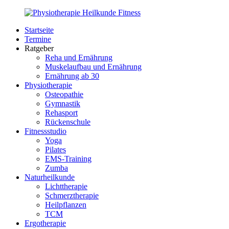
Zurück
zum
Startseite
Inhalt
PhysioMed-
Gesundheit
Termine
Fit.de
für
Ratgeber
Körper
Reha und Ernährung
und
Muskelaufbau und Ernährung
Geist
Ernährung ab 30
Physiotherapie
Osteopathie
Gymnastik
Rehasport
Rückenschule
Fitnessstudio
Yoga
Pilates
EMS-Training
Zumba
Naturheilkunde
Lichttherapie
Schmerztherapie
Heilpflanzen
TCM
Ergotherapie