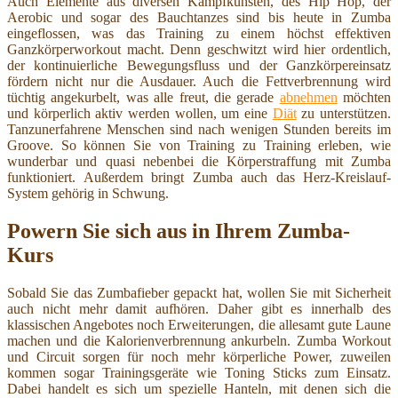
Auch Elemente aus diversen Kampfkünsten, des Hip Hop, der
Aerobic und sogar des Bauchtanzes sind bis heute in Zumba
eingeflossen, was das Training zu einem höchst effektiven
Ganzkörperworkout macht. Denn geschwitzt wird hier ordentlich,
der kontinuierliche Bewegungsfluss und der Ganzkörpereinsatz
fördern nicht nur die Ausdauer. Auch die Fettverbrennung wird
tüchtig angekurbelt, was alle freut, die gerade
abnehmen
möchten
und körperlich aktiv werden wollen, um eine
Diät
zu unterstützen.
Tanzunerfahrene Menschen sind nach wenigen Stunden bereits im
Groove. So können Sie von Training zu Training erleben, wie
wunderbar und quasi nebenbei die Körperstraffung mit Zumba
funktioniert. Außerdem bringt Zumba auch das Herz-Kreislauf-
System gehörig in Schwung.
Powern Sie sich aus in Ihrem Zumba-
Kurs
Sobald Sie das Zumbafieber gepackt hat, wollen Sie mit Sicherheit
auch nicht mehr damit aufhören. Daher gibt es innerhalb des
klassischen Angebotes noch Erweiterungen, die allesamt gute Laune
machen und die Kalorienverbrennung ankurbeln. Zumba Workout
und Circuit sorgen für noch mehr körperliche Power, zuweilen
kommen sogar Trainingsgeräte wie Toning Sticks zum Einsatz.
Dabei handelt es sich um spezielle Hanteln, mit denen sich die