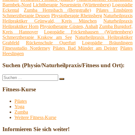
Barmbek-Nord
Lichttherapie Neuenstein (Württemberg)
Logopädie
Eckental
Zumba Hemsbach (Bergstraße)
Pilates Emsbüren
Schmerztherapie Deusen
Physiotherapie Rheinsberg
Naturheilpraxis
Heilpraktiker Grünwald, Kreis München
Naturheilpraxis
Heilpraktiker Horn
Physiotherapie Güsten, Anhalt
Zumba Burgdorf,
Kreis Hannover
Logopädie Frickenhausen (Württemberg)
Schmerztherapie Krakow am See
Naturheilpraxis Heilpraktiker
Grabfeld
Rückenschule Querfurt
Logopädie Bräunlingen
Fitnessstudio Norderney
Pilates Bad Münder am Deister
Pilates
Heeslingen
Suchen (Physio/Naturheilpraxis/Fitness und Ort):
Suche
Suchen
nach:
Fitness-Kurse
Pilates
Yoga
Zumba
Weitere Fitness-Kurse
Informieren Sie sich weiter!