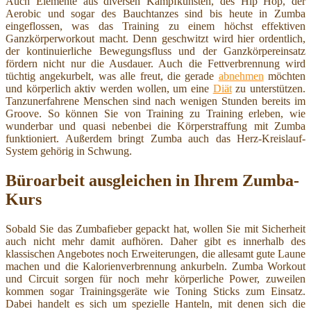
Auch Elemente aus diversen Kampfkünsten, des Hip Hop, der
Aerobic und sogar des Bauchtanzes sind bis heute in Zumba
eingeflossen, was das Training zu einem höchst effektiven
Ganzkörperworkout macht. Denn geschwitzt wird hier ordentlich,
der kontinuierliche Bewegungsfluss und der Ganzkörpereinsatz
fördern nicht nur die Ausdauer. Auch die Fettverbrennung wird
tüchtig angekurbelt, was alle freut, die gerade
abnehmen
möchten
und körperlich aktiv werden wollen, um eine
Diät
zu unterstützen.
Tanzunerfahrene Menschen sind nach wenigen Stunden bereits im
Groove. So können Sie von Training zu Training erleben, wie
wunderbar und quasi nebenbei die Körperstraffung mit Zumba
funktioniert. Außerdem bringt Zumba auch das Herz-Kreislauf-
System gehörig in Schwung.
Büroarbeit ausgleichen in Ihrem Zumba-
Kurs
Sobald Sie das Zumbafieber gepackt hat, wollen Sie mit Sicherheit
auch nicht mehr damit aufhören. Daher gibt es innerhalb des
klassischen Angebotes noch Erweiterungen, die allesamt gute Laune
machen und die Kalorienverbrennung ankurbeln. Zumba Workout
und Circuit sorgen für noch mehr körperliche Power, zuweilen
kommen sogar Trainingsgeräte wie Toning Sticks zum Einsatz.
Dabei handelt es sich um spezielle Hanteln, mit denen sich die