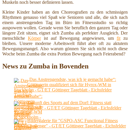
Muskeln noch besser definieren lassen.
Kleine Kinder haben an den Choreografien zu den schmissigen
Rhythmen genauso viel Spaß wie Senioren und alle, die sich nach
einem anstrengenden Tag im Büro im Fitnessstudio so richtig
auspowern wollen. Gerade wenn Sie beruflich den ganzen Tag oder
längere Zeit sitzen, eignet sich Zumba als perfekter Ausgleich. Der
menschliche
Körper
ist auf Bewegung angewiesen, um
fit
zu
bleiben. Unsere moderne Arbeitswelt führt aber oft zu aktutem
Bewegungsmangel. Also warum gönnen Sie sich nicht noch diese
Woche beim Zumba die extra Portion Bewegung nach Feierabend?
News zu Zumba in Bovenden
„Das Anstrengendste, was ich je gemacht habe“:
Göttingerin qualifiziert sich für Hyrox-WM in
Stockholm - GT/ET Göttinger Tageblatt - Eichsfelder
Tageblatt
Zukunft des Sports auf dem Dorf: Fitness statt
Fußball? - GT/ET Göttinger Tageblatt - Eichsfelder
Tageblatt
Bildergalerie für "GSPO-ASC Functional Fitness
Challenge" - GT/ET Göttinger Tageblatt - Eichsfelder