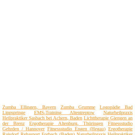
Zumba Ellingen, Bayern
Zumba Grumme
Logopädie Bad
Lippspringe
EMS-Training Altentreptow
Naturheilpraxis
Heilpraktiker Sasbach bei Achern, Baden
Lichttherapie Giengen an
der Brenz
Ergotherapie Altenburg, Thüringen
Fitnessstudio
Gehrden / Hannover
Fitnessstudio Engen (Hegau)
Ergotherapie
Raisdorf
Rehasport Forbach (Baden)
Naturheilpraxis Heilpraktiker