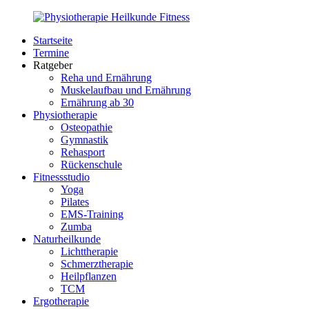
Zurück
zum
Startseite
Inhalt
PhysioMed-
Gesundheit
Termine
Fit.de
für
Ratgeber
Körper
Reha und Ernährung
und
Muskelaufbau und Ernährung
Geist
Ernährung ab 30
Physiotherapie
Osteopathie
Gymnastik
Rehasport
Rückenschule
Fitnessstudio
Yoga
Pilates
EMS-Training
Zumba
Naturheilkunde
Lichttherapie
Schmerztherapie
Heilpflanzen
TCM
Ergotherapie