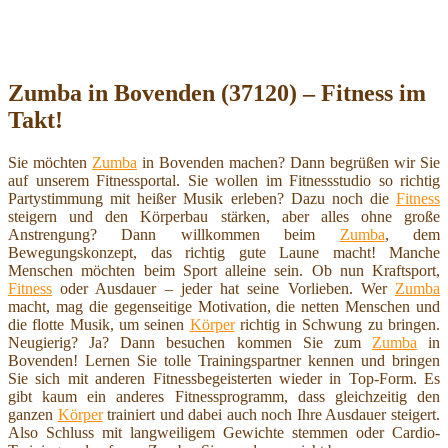
Zumba in Bovenden (37120) – Fitness im
Takt!
Sie möchten
Zumba
in Bovenden machen? Dann begrüßen wir Sie
auf unserem Fitnessportal. Sie wollen im Fitnessstudio so richtig
Partystimmung mit heißer Musik erleben? Dazu noch die
Fitness
steigern und den Körperbau stärken, aber alles ohne große
Anstrengung? Dann willkommen beim
Zumba
, dem
Bewegungskonzept, das richtig gute Laune macht! Manche
Menschen möchten beim Sport alleine sein. Ob nun Kraftsport,
Fitness
oder Ausdauer – jeder hat seine Vorlieben. Wer
Zumba
macht, mag die gegenseitige Motivation, die netten Menschen und
die flotte Musik, um seinen
Körper
richtig in Schwung zu bringen.
Neugierig? Ja? Dann besuchen kommen Sie zum
Zumba
in
Bovenden! Lernen Sie tolle Trainingspartner kennen und bringen
Sie sich mit anderen Fitnessbegeisterten wieder in Top-Form. Es
gibt kaum ein anderes Fitnessprogramm, dass gleichzeitig den
ganzen
Körper
trainiert und dabei auch noch Ihre Ausdauer steigert.
Also Schluss mit langweiligem Gewichte stemmen oder Cardio-