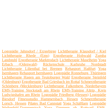
Logopädie Jahnsdorf / Erzgebirge
Lichttherapie Klausdorf / Kiel
Lichttherapie Rhede (Ems)
Ergotherapie Hohwald
Zumba
Landstuhl
Ergotherapie Marktrodach
Lichttherapie Maselheim
Yoga
Erbach (Odenwald)
Rückenschule Karlsruhe Nordstadt
Lichttherapie Lilienthal bei Bremen
Rehasport Haßfurt
Yoga
Isernhagen
Rehasport Isernhagen
Logopädie Ronneburg, Thüringen
Lichttherapie Hagen am Teutoburger Wald
Ergotherapie Steinfeld
(Oldenburg)
Ergotherapie Bad Griesbach im Rottal
Schmerztherapie
Schönberg (Mecklenburg)
Lichttherapie Falkenberg, Niederbayern
EMS-Training Stockstadt am Rhein
EMS-Training Altrip, Kreis
Ludwigshafen am Rhein
Logopädie Friedberg (Hessen)
Logopädie
Biesdorf
Fitnessstudio Hammersbach, Hessen
Schmerztherapie
Lorsch, Hessen
Pilates Bad Cannstatt
Yoga Schäftlarn
Logopädie
Weiherfeld-Dammerstock
Yoga Zimmern ob Rottweil
EMS-