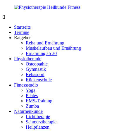
Zurück
zum
Inhalt
PhysioMed-
Gesundheit
Fit.de
für
Startseite
Körper
Termine
und
Ratgeber
Geist
Reha und Ernährung
Muskelaufbau und Ernährung
Ernährung ab 30
Physiotherapie
Osteopathie
Gymnastik
Rehasport
Rückenschule
Fitnessstudio
Yoga
Pilates
EMS-Training
Zumba
Naturheilkunde
Lichttherapie
Schmerztherapie
Heilpflanzen