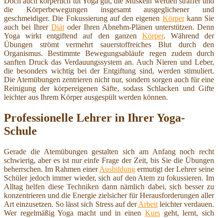
Doch auch körperlich tut Yoga gut, die Muskeln werden straffer und
die Körperbewegungen insgesamt ausgeglichener und
geschmeidiger. Die Fokussierung auf den eigenen
Körper
kann Sie
auch bei Ihrer
Diät
oder Ihren Abnehm-Plänen unterstützen. Denn
Yoga wirkt entgiftend auf den ganzen
Körper
. Während der
Übungen strömt vermehrt sauerstoffreiches Blut durch den
Organismus. Bestimmte Bewegungsabläufe regen zudem durch
sanften Druck das Verdauungssystem an. Auch Nieren und Leber,
die besonders wichtig bei der Entgiftung sind, werden stimuliert.
Die Atemübungen zentrieren nicht nur, sondern sorgen auch für eine
Reinigung der körpereigenen Säfte, sodass Schlacken und Gifte
leichter aus Ihrem Körper ausgespült werden können.
Professionelle Lehrer in Ihrer Yoga-
Schule
Gerade die Atemübungen gestalten sich am Anfang noch recht
schwierig, aber es ist nur einfe Frage der Zeit, bis Sie die Übungen
beherrschen. Im Rahmen einer
Ausbildung
ermutigt der Lehrer seine
Schüler jedoch immer wieder, sich auf den Atem zu fokussieren. Im
Alltag helfen diese Techniken dann nämlich dabei, sich besser zu
konzentrieren und die Energie zielsicher für Herausforderungen aller
Art einzusetzen. So lässt sich Stress auf der
Arbeit
leichter verdauen.
Wer regelmäßig Yoga macht und in einen
Kurs
geht, lernt, sich