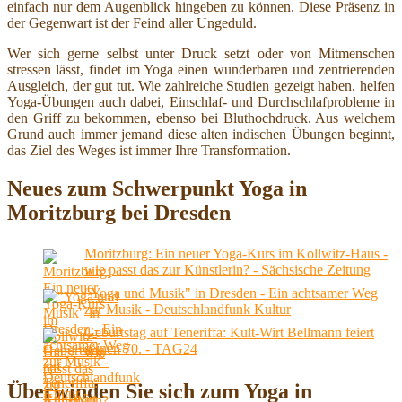
einfach nur dem Augenblick hingeben zu können. Diese Präsenz in
der Gegenwart ist der Feind aller Ungeduld.
Wer sich gerne selbst unter Druck setzt oder von Mitmenschen
stressen lässt, findet im Yoga einen wunderbaren und zentrierenden
Ausgleich, der gut tut. Wie zahlreiche Studien gezeigt haben, helfen
Yoga-Übungen auch dabei, Einschlaf- und Durchschlafprobleme in
den Griff zu bekommen, ebenso bei Bluthochdruck. Aus welchem
Grund auch immer jemand diese alten indischen Übungen beginnt,
das Ziel des Weges ist immer Ihre Transformation.
Neues zum Schwerpunkt Yoga in
Moritzburg bei Dresden
Moritzburg: Ein neuer Yoga-Kurs im Kollwitz-Haus -
wie passt das zur Künstlerin? - Sächsische Zeitung
"Yoga und Musik" in Dresden - Ein achtsamer Weg
zur Musik - Deutschlandfunk Kultur
Geburtstag auf Teneriffa: Kult-Wirt Bellmann feiert
seinen 70. - TAG24
Überwinden Sie sich zum Yoga in