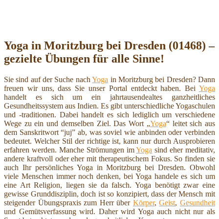
Yoga in Moritzburg bei Dresden (01468) –
gezielte Übungen für alle Sinne!
Sie sind auf der Suche nach
Yoga
in Moritzburg bei Dresden? Dann
freuen wir uns, dass Sie unser Portal entdeckt haben. Bei
Yoga
handelt es sich um ein jahrtausendealtes ganzheitliches
Gesundheitssystem aus Indien. Es gibt unterschiedliche Yogaschulen
und -traditionen. Dabei handelt es sich lediglich um verschiedene
Wege zu ein und demselben Ziel. Das Wort „
Yoga
“ leitet sich aus
dem Sanskritwort “juj” ab, was soviel wie anbinden oder verbinden
bedeutet. Welcher Stil der richtige ist, kann nur durch Ausprobieren
erfahren werden. Manche Strömungen im
Yoga
sind eher meditativ,
andere kraftvoll oder eher mit therapeutischem Fokus. So finden sie
auch Ihr persönliches Yoga in Moritzburg bei Dresden. Obwohl
viele Menschen immer noch denken, bei Yoga handele es sich um
eine Art Religion, liegen sie da falsch. Yoga benötigt zwar eine
gewisse Grunddisziplin, doch ist so konzipiert, dass der Mensch mit
steigender Übungspraxis zum Herr über
Körper
,
Geist
,
Gesundheit
und Gemütsverfassung wird. Daher wird Yoga auch nicht nur als