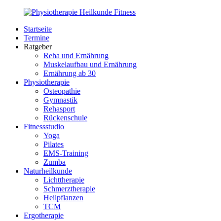
Zurück
zum
Startseite
Inhalt
PhysioMed-
Gesundheit
Termine
Fit.de
für
Ratgeber
Körper
Reha und Ernährung
und
Muskelaufbau und Ernährung
Geist
Ernährung ab 30
Physiotherapie
Osteopathie
Gymnastik
Rehasport
Rückenschule
Fitnessstudio
Yoga
Pilates
EMS-Training
Zumba
Naturheilkunde
Lichttherapie
Schmerztherapie
Heilpflanzen
TCM
Ergotherapie