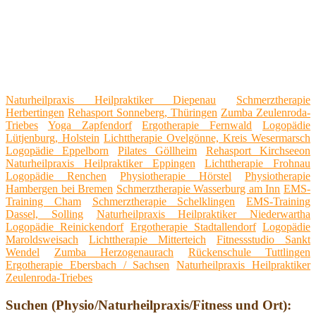
Naturheilpraxis Heilpraktiker Diepenau
Schmerztherapie
Herbertingen
Rehasport Sonneberg, Thüringen
Zumba Zeulenroda-
Triebes
Yoga Zapfendorf
Ergotherapie Fernwald
Logopädie
Lütjenburg, Holstein
Lichttherapie Ovelgönne, Kreis Wesermarsch
Logopädie Eppelborn
Pilates Göllheim
Rehasport Kirchseeon
Naturheilpraxis Heilpraktiker Eppingen
Lichttherapie Frohnau
Logopädie Renchen
Physiotherapie Hörstel
Physiotherapie
Hambergen bei Bremen
Schmerztherapie Wasserburg am Inn
EMS-
Training Cham
Schmerztherapie Schelklingen
EMS-Training
Dassel, Solling
Naturheilpraxis Heilpraktiker Niederwartha
Logopädie Reinickendorf
Ergotherapie Stadtallendorf
Logopädie
Maroldsweisach
Lichttherapie Mitterteich
Fitnessstudio Sankt
Wendel
Zumba Herzogenaurach
Rückenschule Tuttlingen
Ergotherapie Ebersbach / Sachsen
Naturheilpraxis Heilpraktiker
Zeulenroda-Triebes
Suchen (Physio/Naturheilpraxis/Fitness und Ort):