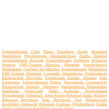
Schmerztherapie Göda
Pilates Naumburg (Saale)
Rehasport
Wardenburg
Physiotherapie Bernkastel-Kues
Zumba Duisdorf
Schmerztherapie Bayreuth
Schmerztherapie Hofbieber
Rehasport
Werneck
EMS-Training Hirschau, Oberpfalz
Naturheilpraxis
Heilpraktiker Garching bei München
Schmerztherapie Mögglingen
EMS-Training Nürtingen
Logopädie Steinenbronn (Württemberg)
Rückenschule Dörverden
Ergotherapie Damme, Dümmer
Yoga
Gerstungen
Schmerztherapie Peiting
Fitnessstudio Linsengericht
Rückenschule Steinach, Thüringen
Naturheilpraxis Heilpraktiker
Waldbrunn (Odenwald)
Pilates Karlsruhe Nordweststadt
Physiotherapie Tiefenbach, Kreis Passau
Rehasport Haina (Kloster)
Rehasport Beyenburg
Yoga Herrensohr, Saar
Rückenschule
Beerfelden, Odenwald
Rehasport Grafenau (Württemberg)
Zumba
Polch
Lichttherapie Bult
Pilates Isny im Allgäu