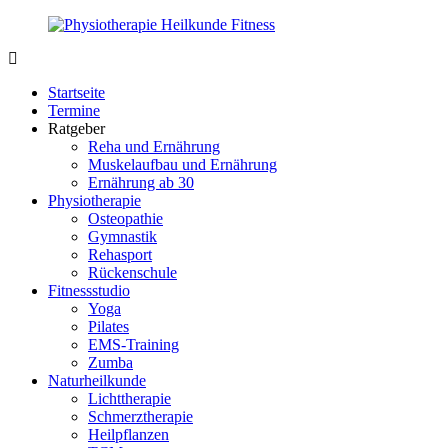
Zurück
zum
Inhalt
PhysioMed-
Gesundheit
Fit.de
für
Startseite
Körper
Termine
und
Ratgeber
Geist
Reha und Ernährung
Muskelaufbau und Ernährung
Ernährung ab 30
Physiotherapie
Osteopathie
Gymnastik
Rehasport
Rückenschule
Fitnessstudio
Yoga
Pilates
EMS-Training
Zumba
Naturheilkunde
Lichttherapie
Schmerztherapie
Heilpflanzen