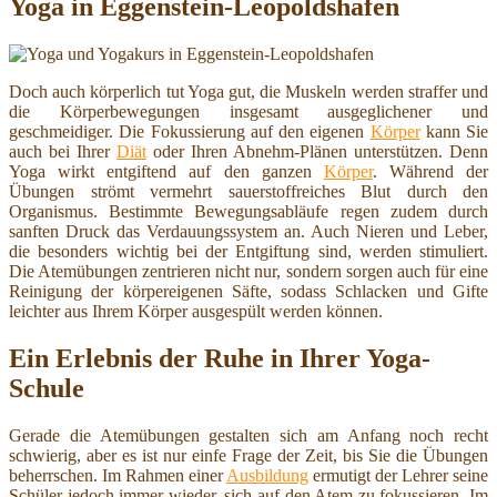
Yoga in Eggenstein-Leopoldshafen
Doch auch körperlich tut Yoga gut, die Muskeln werden straffer und
die Körperbewegungen insgesamt ausgeglichener und
geschmeidiger. Die Fokussierung auf den eigenen
Körper
kann Sie
auch bei Ihrer
Diät
oder Ihren Abnehm-Plänen unterstützen. Denn
Yoga wirkt entgiftend auf den ganzen
Körper
. Während der
Übungen strömt vermehrt sauerstoffreiches Blut durch den
Organismus. Bestimmte Bewegungsabläufe regen zudem durch
sanften Druck das Verdauungssystem an. Auch Nieren und Leber,
die besonders wichtig bei der Entgiftung sind, werden stimuliert.
Die Atemübungen zentrieren nicht nur, sondern sorgen auch für eine
Reinigung der körpereigenen Säfte, sodass Schlacken und Gifte
leichter aus Ihrem Körper ausgespült werden können.
Ein Erlebnis der Ruhe in Ihrer Yoga-
Schule
Gerade die Atemübungen gestalten sich am Anfang noch recht
schwierig, aber es ist nur einfe Frage der Zeit, bis Sie die Übungen
beherrschen. Im Rahmen einer
Ausbildung
ermutigt der Lehrer seine
Schüler jedoch immer wieder, sich auf den Atem zu fokussieren. Im