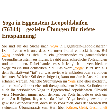
Yoga in Eggenstein-Leopoldshafen
(76344) – gezielte Übungen für tiefste
Entspannung!
Sie sind auf der Suche nach
Yoga
in Eggenstein-Leopoldshafen?
Dann freuen wir uns, dass Sie unser Portal entdeckt haben. Bei
Yoga
handelt es sich um ein jahrtausendealtes ganzheitliches
Gesundheitssystem aus Indien. Es gibt unterschiedliche Yogaschulen
und -traditionen. Dabei handelt es sich lediglich um verschiedene
Wege zu ein und demselben Ziel. Das Wort „
Yoga
“ leitet sich aus
dem Sanskritwort “juj” ab, was soviel wie anbinden oder verbinden
bedeutet. Welcher Stil der richtige ist, kann nur durch Ausprobieren
erfahren werden. Manche Strömungen im
Yoga
sind eher meditativ,
andere kraftvoll oder eher mit therapeutischem Fokus. So finden sie
auch Ihr persönliches Yoga in Eggenstein-Leopoldshafen. Obwohl
viele Menschen immer noch denken, bei Yoga handele es sich um
eine Art Religion, liegen sie da falsch. Yoga benötigt zwar eine
gewisse Grunddisziplin, doch ist so konzipiert, dass der Mensch mit
steigender Übungspraxis zum Herr über
Körper
,
Geist
,
Gesundheit