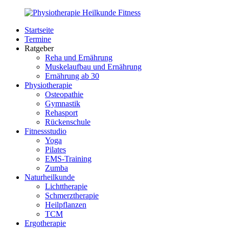
Zurück
zum
Startseite
Inhalt
PhysioMed-
Gesundheit
Termine
Fit.de
für
Ratgeber
Körper
Reha und Ernährung
und
Muskelaufbau und Ernährung
Geist
Ernährung ab 30
Physiotherapie
Osteopathie
Gymnastik
Rehasport
Rückenschule
Fitnessstudio
Yoga
Pilates
EMS-Training
Zumba
Naturheilkunde
Lichttherapie
Schmerztherapie
Heilpflanzen
TCM
Ergotherapie