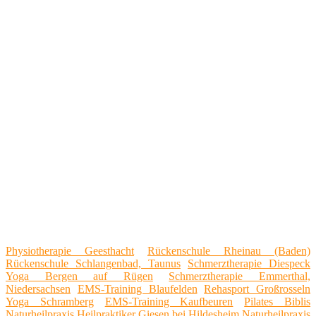
Physiotherapie Geesthacht
Rückenschule Rheinau (Baden)
Rückenschule Schlangenbad, Taunus
Schmerztherapie Diespeck
Yoga Bergen auf Rügen
Schmerztherapie Emmerthal,
Niedersachsen
EMS-Training Blaufelden
Rehasport Großrosseln
Yoga Schramberg
EMS-Training Kaufbeuren
Pilates Biblis
Naturheilpraxis Heilpraktiker Giesen bei Hildesheim
Naturheilpraxis