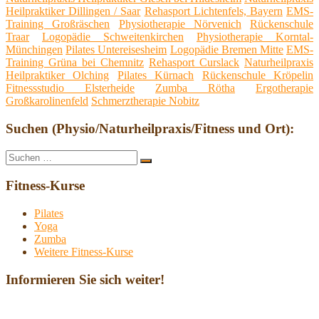
Heilpraktiker Dillingen / Saar
Rehasport Lichtenfels, Bayern
EMS-
Training Großräschen
Physiotherapie Nörvenich
Rückenschule
Traar
Logopädie Schweitenkirchen
Physiotherapie Korntal-
Münchingen
Pilates Untereisesheim
Logopädie Bremen Mitte
EMS-
Training Grüna bei Chemnitz
Rehasport Curslack
Naturheilpraxis
Heilpraktiker Olching
Pilates Kürnach
Rückenschule Kröpelin
Fitnessstudio Elsterheide
Zumba Rötha
Ergotherapie
Großkarolinenfeld
Schmerztherapie Nobitz
Suchen (Physio/Naturheilpraxis/Fitness und Ort):
Suche
Suchen
nach:
Fitness-Kurse
Pilates
Yoga
Zumba
Weitere Fitness-Kurse
Informieren Sie sich weiter!