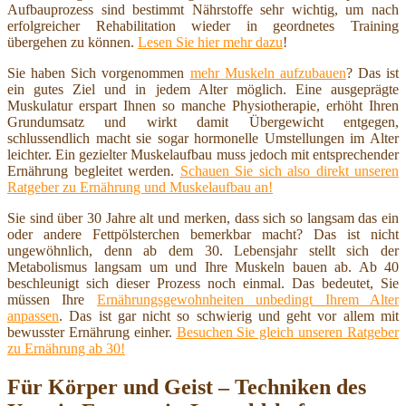
Aufbauprozess sind bestimmt Nährstoffe sehr wichtig, um nach
erfolgreicher Rehabilitation wieder in geordnetes Training
übergehen zu können.
Lesen Sie hier mehr dazu
!
Sie haben Sich vorgenommen
mehr Muskeln aufzubauen
? Das ist
ein gutes Ziel und in jedem Alter möglich. Eine ausgeprägte
Muskulatur erspart Ihnen so manche Physiotherapie, erhöht Ihren
Grundumsatz und wirkt damit Übergewicht entgegen,
schlussendlich macht sie sogar hormonelle Umstellungen im Alter
leichter. Ein gezielter Muskelaufbau muss jedoch mit entsprechender
Ernährung begleitet werden.
Schauen Sie sich also direkt unseren
Ratgeber zu Ernährung und Muskelaufbau an!
Sie sind über 30 Jahre alt und merken, dass sich so langsam das ein
oder andere Fettpölsterchen bemerkbar macht? Das ist nicht
ungewöhnlich, denn ab dem 30. Lebensjahr stellt sich der
Metabolismus langsam um und Ihre Muskeln bauen ab. Ab 40
beschleunigt sich dieser Prozess noch einmal. Das bedeutet, Sie
müssen Ihre
Ernährungsgewohnheiten unbedingt Ihrem Alter
anpassen
. Das ist gar nicht so schwierig und geht vor allem mit
bewusster Ernährung einher.
Besuchen Sie gleich unseren Ratgeber
zu Ernährung ab 30!
Für Körper und Geist – Techniken des