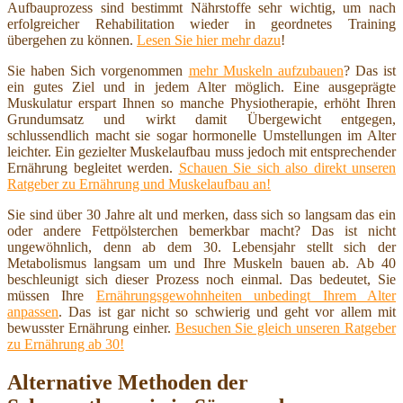
Aufbauprozess sind bestimmt Nährstoffe sehr wichtig, um nach
erfolgreicher Rehabilitation wieder in geordnetes Training
übergehen zu können.
Lesen Sie hier mehr dazu
!
Sie haben Sich vorgenommen
mehr Muskeln aufzubauen
? Das ist
ein gutes Ziel und in jedem Alter möglich. Eine ausgeprägte
Muskulatur erspart Ihnen so manche Physiotherapie, erhöht Ihren
Grundumsatz und wirkt damit Übergewicht entgegen,
schlussendlich macht sie sogar hormonelle Umstellungen im Alter
leichter. Ein gezielter Muskelaufbau muss jedoch mit entsprechender
Ernährung begleitet werden.
Schauen Sie sich also direkt unseren
Ratgeber zu Ernährung und Muskelaufbau an!
Sie sind über 30 Jahre alt und merken, dass sich so langsam das ein
oder andere Fettpölsterchen bemerkbar macht? Das ist nicht
ungewöhnlich, denn ab dem 30. Lebensjahr stellt sich der
Metabolismus langsam um und Ihre Muskeln bauen ab. Ab 40
beschleunigt sich dieser Prozess noch einmal. Das bedeutet, Sie
müssen Ihre
Ernährungsgewohnheiten unbedingt Ihrem Alter
anpassen
. Das ist gar nicht so schwierig und geht vor allem mit
bewusster Ernährung einher.
Besuchen Sie gleich unseren Ratgeber
zu Ernährung ab 30!
Alternative Methoden der