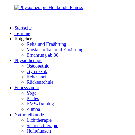
Zurück
zum
Inhalt
PhysioMed-
Gesundheit
Fit.de
für
Startseite
Körper
Termine
und
Ratgeber
Geist
Reha und Ernährung
Muskelaufbau und Ernährung
Ernährung ab 30
Physiotherapie
Osteopathie
Gymnastik
Rehasport
Rückenschule
Fitnessstudio
Yoga
Pilates
EMS-Training
Zumba
Naturheilkunde
Lichttherapie
Schmerztherapie
Heilpflanzen