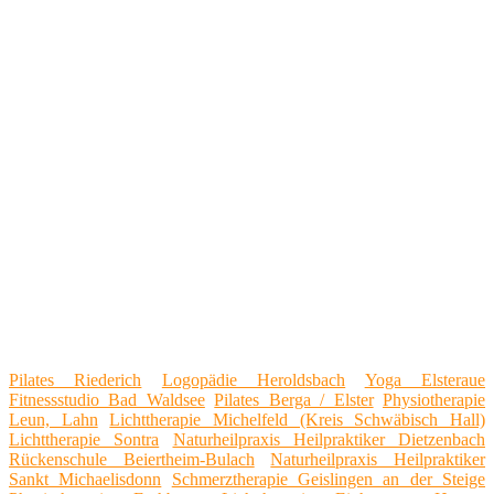
Pilates Riederich
Logopädie Heroldsbach
Yoga Elsteraue
Fitnessstudio Bad Waldsee
Pilates Berga / Elster
Physiotherapie
Leun, Lahn
Lichttherapie Michelfeld (Kreis Schwäbisch Hall)
Lichttherapie Sontra
Naturheilpraxis Heilpraktiker Dietzenbach
Rückenschule Beiertheim-Bulach
Naturheilpraxis Heilpraktiker
Sankt Michaelisdonn
Schmerztherapie Geislingen an der Steige