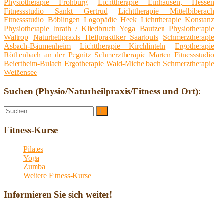
Physiotherapie Frohburg
Lichttherapie Einhausen, Hessen
Fitnessstudio Sankt Gertrud
Lichttherapie Mittelbiberach
Fitnessstudio Böblingen
Logopädie Heek
Lichttherapie Konstanz
Physiotherapie Inrath / Kliedbruch
Yoga Bautzen
Physiotherapie
Waltrop
Naturheilpraxis Heilpraktiker Saarlouis
Schmerztherapie
Asbach-Bäumenheim
Lichttherapie Kirchlinteln
Ergotherapie
Röthenbach an der Pegnitz
Schmerztherapie Marten
Fitnessstudio
Beiertheim-Bulach
Ergotherapie Wald-Michelbach
Schmerztherapie
Weißensee
Suchen (Physio/Naturheilpraxis/Fitness und Ort):
Suche
Suchen
nach:
Fitness-Kurse
Pilates
Yoga
Zumba
Weitere Fitness-Kurse
Informieren Sie sich weiter!