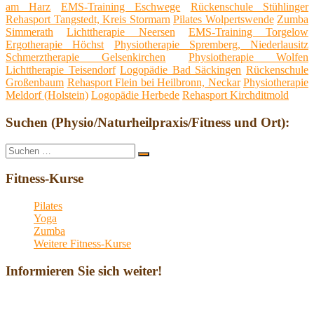
am Harz
EMS-Training Eschwege
Rückenschule Stühlinger
Rehasport Tangstedt, Kreis Stormarn
Pilates Wolpertswende
Zumba
Simmerath
Lichttherapie Neersen
EMS-Training Torgelow
Ergotherapie Höchst
Physiotherapie Spremberg, Niederlausitz
Schmerztherapie Gelsenkirchen
Physiotherapie Wolfen
Lichttherapie Teisendorf
Logopädie Bad Säckingen
Rückenschule
Großenbaum
Rehasport Flein bei Heilbronn, Neckar
Physiotherapie
Meldorf (Holstein)
Logopädie Herbede
Rehasport Kirchditmold
Suchen (Physio/Naturheilpraxis/Fitness und Ort):
Suche
Suchen
nach:
Fitness-Kurse
Pilates
Yoga
Zumba
Weitere Fitness-Kurse
Informieren Sie sich weiter!