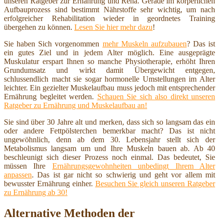
unseren Ratgeber zur Ernährung und Reha. Gerade im körperlichen
Aufbauprozess sind bestimmt Nährstoffe sehr wichtig, um nach
erfolgreicher Rehabilitation wieder in geordnetes Training
übergehen zu können.
Lesen Sie hier mehr dazu
!
Sie haben Sich vorgenommen
mehr Muskeln aufzubauen
? Das ist
ein gutes Ziel und in jedem Alter möglich. Eine ausgeprägte
Muskulatur erspart Ihnen so manche Physiotherapie, erhöht Ihren
Grundumsatz und wirkt damit Übergewicht entgegen,
schlussendlich macht sie sogar hormonelle Umstellungen im Alter
leichter. Ein gezielter Muskelaufbau muss jedoch mit entsprechender
Ernährung begleitet werden.
Schauen Sie sich also direkt unseren
Ratgeber zu Ernährung und Muskelaufbau an!
Sie sind über 30 Jahre alt und merken, dass sich so langsam das ein
oder andere Fettpölsterchen bemerkbar macht? Das ist nicht
ungewöhnlich, denn ab dem 30. Lebensjahr stellt sich der
Metabolismus langsam um und Ihre Muskeln bauen ab. Ab 40
beschleunigt sich dieser Prozess noch einmal. Das bedeutet, Sie
müssen Ihre
Ernährungsgewohnheiten unbedingt Ihrem Alter
anpassen
. Das ist gar nicht so schwierig und geht vor allem mit
bewusster Ernährung einher.
Besuchen Sie gleich unseren Ratgeber
zu Ernährung ab 30!
Alternative Methoden der