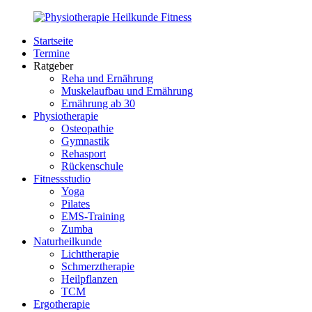
Zurück
zum
Startseite
Inhalt
PhysioMed-
Gesundheit
Termine
Fit.de
für
Ratgeber
Körper
Reha und Ernährung
und
Muskelaufbau und Ernährung
Geist
Ernährung ab 30
Physiotherapie
Osteopathie
Gymnastik
Rehasport
Rückenschule
Fitnessstudio
Yoga
Pilates
EMS-Training
Zumba
Naturheilkunde
Lichttherapie
Schmerztherapie
Heilpflanzen
TCM
Ergotherapie