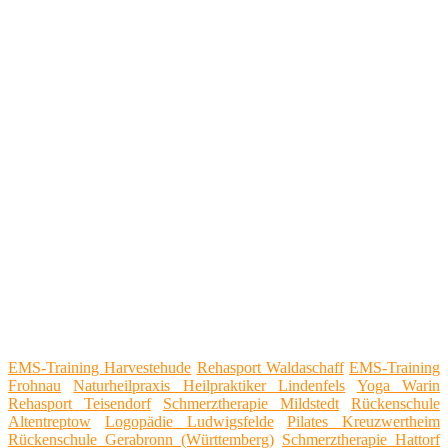
EMS-Training Harvestehude
Rehasport Waldaschaff
EMS-Training
Frohnau
Naturheilpraxis Heilpraktiker Lindenfels
Yoga Warin
Rehasport Teisendorf
Schmerztherapie Mildstedt
Rückenschule
Altentreptow
Logopädie Ludwigsfelde
Pilates Kreuzwertheim
Rückenschule Gerabronn (Württemberg)
Schmerztherapie Hattorf