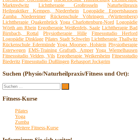
Marktredwitz
Lichttherapie Großrosseln
Naturheilpraxis
Heilpraktiker Kempen, Niederrhein
Logopädie Eppertshausen
Zumba Niedereimer
Rückenschule Vöhringen (Württemberg)
Lichttherapie Quakenbrück
Yoga Charlottenburg-Nord
Logopädie
Wörth am Rhein
Ergotherapie Weißenfels, Saale
Lichttherapie Bad
Birnbach, Rottal
Physiotherapie Hille
Fitnessstudio Herford
Logopädie Dinklage
Pilates Stadt Schwelm
Lichttherapie Thallwitz
Rückenschule Edermünde
Yoga Moorsee, Holstein
Physiotherapie
Esterwegen
EMS-Training Grafrath, Amper
Yoga Wiemelhausen
Fitnessstudio Velden, Vils
Ergotherapie Weikersheim
Fitnessstudio
Biederitz
Fitnessstudio Dußlingen
Rehasport Jockgrim
Suchen (Physio/Naturheilpraxis/Fitness und Ort):
Suche
Suchen
nach:
Fitness-Kurse
Pilates
Yoga
Zumba
Weitere Fitness-Kurse
Informieren Sie sich weiter!