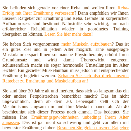
Sie befinden sich gerade vor einer Reha und wollen Ihren
Reha-
Erfolg mit Ihrer Ernährung verbessern
? Dann empfehlen wir Ihnen
unseren Ratgeber zur Ernährung und Reha. Gerade im körperlichen
Aufbauprozess sind bestimmt Nährstoffe sehr wichtig, um nach
erfolgreicher Rehabilitation wieder in geordnetes Training
übergehen zu können.
Lesen Sie hier mehr dazu
!
Sie haben Sich vorgenommen
mehr Muskeln aufzubauen
? Das ist
ein gutes Ziel und in jedem Alter möglich. Eine ausgeprägte
Muskulatur erspart Ihnen so manche Physiotherapie, erhöht Ihren
Grundumsatz und wirkt damit Übergewicht entgegen,
schlussendlich macht sie sogar hormonelle Umstellungen im Alter
leichter. Ein gezielter Muskelaufbau muss jedoch mit entsprechender
Ernährung begleitet werden.
Schauen Sie sich also direkt unseren
Ratgeber zu Ernährung und Muskelaufbau an!
Sie sind über 30 Jahre alt und merken, dass sich so langsam das ein
oder andere Fettpölsterchen bemerkbar macht? Das ist nicht
ungewöhnlich, denn ab dem 30. Lebensjahr stellt sich der
Metabolismus langsam um und Ihre Muskeln bauen ab. Ab 40
beschleunigt sich dieser Prozess noch einmal. Das bedeutet, Sie
müssen Ihre
Ernährungsgewohnheiten unbedingt Ihrem Alter
anpassen
. Das ist gar nicht so schwierig und geht vor allem mit
bewusster Ernährung einher.
Besuchen Sie gleich unseren Ratgeber