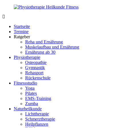
Zurück
zum
Inhalt
PhysioMed-
Gesundheit
Fit.de
für
Startseite
Körper
Termine
und
Ratgeber
Geist
Reha und Ernährung
Muskelaufbau und Ernährung
Ernährung ab 30
Physiotherapie
Osteopathie
Gymnastik
Rehasport
Rückenschule
Fitnessstudio
Yoga
Pilates
EMS-Training
Zumba
Naturheilkunde
Lichttherapie
Schmerztherapie
Heilpflanzen