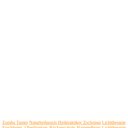
Zumba Tamm
Naturheilpraxis Heilpraktiker Zschopau
Lichttherapie
Forchheim, Oberfranken
Rückenschule Hammelburg
Lichttherapie