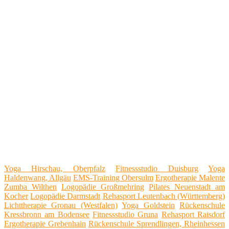
Yoga Hirschau, Oberpfalz
Fitnessstudio Duisburg
Yoga
Haldenwang, Allgäu
EMS-Training Obersulm
Ergotherapie Malente
Zumba Wilthen
Logopädie Großmehring
Pilates Neuenstadt am
Kocher
Logopädie Darmstadt
Rehasport Leutenbach (Württemberg)
Lichttherapie Gronau (Westfalen)
Yoga Goldstein
Rückenschule
Kressbronn am Bodensee
Fitnessstudio Gruna
Rehasport Raisdorf
Ergotherapie Grebenhain
Rückenschule Sprendlingen, Rheinhessen