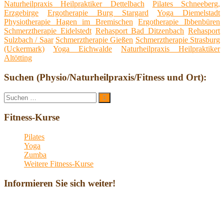
Naturheilpraxis Heilpraktiker Dettelbach
Pilates Schneeberg,
Erzgebirge
Ergotherapie Burg Stargard
Yoga Diemelstadt
Physiotherapie Hagen im Bremischen
Ergotherapie Ibbenbüren
Schmerztherapie Eidelstedt
Rehasport Bad Ditzenbach
Rehasport
Sulzbach / Saar
Schmerztherapie Gießen
Schmerztherapie Strasburg
(Uckermark)
Yoga Eichwalde
Naturheilpraxis Heilpraktiker
Altötting
Suchen (Physio/Naturheilpraxis/Fitness und Ort):
Suche
Suchen
nach:
Fitness-Kurse
Pilates
Yoga
Zumba
Weitere Fitness-Kurse
Informieren Sie sich weiter!