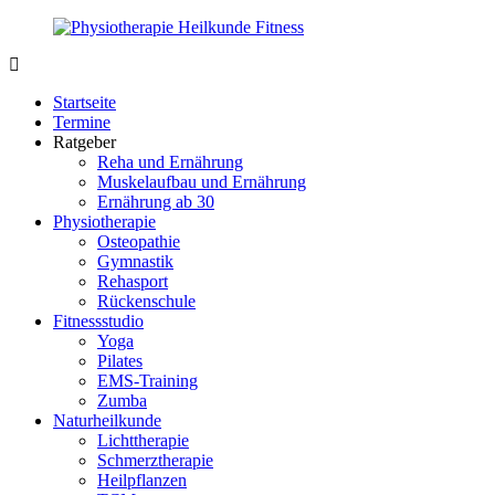
Zurück
zum
Inhalt
PhysioMed-
Gesundheit
Fit.de
für
Startseite
Körper
Termine
und
Ratgeber
Geist
Reha und Ernährung
Muskelaufbau und Ernährung
Ernährung ab 30
Physiotherapie
Osteopathie
Gymnastik
Rehasport
Rückenschule
Fitnessstudio
Yoga
Pilates
EMS-Training
Zumba
Naturheilkunde
Lichttherapie
Schmerztherapie
Heilpflanzen