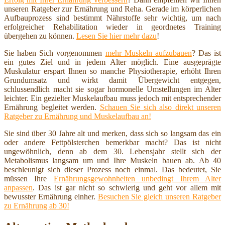
unseren Ratgeber zur Ernährung und Reha. Gerade im körperlichen
Aufbauprozess sind bestimmt Nährstoffe sehr wichtig, um nach
erfolgreicher Rehabilitation wieder in geordnetes Training
übergehen zu können.
Lesen Sie hier mehr dazu
!
Sie haben Sich vorgenommen
mehr Muskeln aufzubauen
? Das ist
ein gutes Ziel und in jedem Alter möglich. Eine ausgeprägte
Muskulatur erspart Ihnen so manche Physiotherapie, erhöht Ihren
Grundumsatz und wirkt damit Übergewicht entgegen,
schlussendlich macht sie sogar hormonelle Umstellungen im Alter
leichter. Ein gezielter Muskelaufbau muss jedoch mit entsprechender
Ernährung begleitet werden.
Schauen Sie sich also direkt unseren
Ratgeber zu Ernährung und Muskelaufbau an!
Sie sind über 30 Jahre alt und merken, dass sich so langsam das ein
oder andere Fettpölsterchen bemerkbar macht? Das ist nicht
ungewöhnlich, denn ab dem 30. Lebensjahr stellt sich der
Metabolismus langsam um und Ihre Muskeln bauen ab. Ab 40
beschleunigt sich dieser Prozess noch einmal. Das bedeutet, Sie
müssen Ihre
Ernährungsgewohnheiten unbedingt Ihrem Alter
anpassen
. Das ist gar nicht so schwierig und geht vor allem mit
bewusster Ernährung einher.
Besuchen Sie gleich unseren Ratgeber
zu Ernährung ab 30!