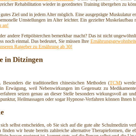
reicher Rehabilitation wieder in geordnetes Training übergehen zu kö
n gutes Ziel und in jedem Alter möglich. Eine ausgeprägte Muskulatur 
ormonelle Umstellungen im Alter leichter. Ein gezielter Muskelaufbau
u an!
 oder andere Fettpölsterchen bemerkbar macht? Das ist nicht ungewöhnl
ss noch einmal. Das bedeutet, Sie müssen Ihre
Ernährungsgewohnheite
unseren Ratgeber zu Ernährung ab 30!
 in Ditzingen
 Besonders die traditionellen chinesischen Methoden (
TCM
) werde
er in Erwägung, weil Nebenwirkungen im Gegensatz zu Medikamenten
erfahren setzen genau an dieser Stelle besonders wirkungsvoll an un
upunktur, Heilmassagen oder sogar Hypnose-Verfahren können Ihnen hie
ie
sich selbst entscheiden, ob Sie sich auf die gute alte Schulmedizin v
finden wir heute bereits zahlreiche alternative Therapieformen, die e
izin besser geeignet ist, kommt stets auf die Person selbst und die 