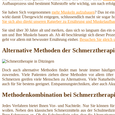
Aufbauprozess sind bestimmt Nährstoffe sehr wichtig, um nach erfolg
Sie haben Sich vorgenommen
mehr Muskeln aufzubauen
? Das ist ei
wirkt damit Übergewicht entgegen, schlussendlich macht sie sogar h
Sie sich also direkt unseren Ratgeber zu Ernährung und Muskelaufba
Sie sind über 30 Jahre alt und merken, dass sich so langsam das ein
um und Ihre Muskeln bauen ab. Ab 40 beschleunigt sich dieser Proze
geht vor allem mit bewusster Ernährung einher.
Besuchen Sie gleich 
Alternative Methoden der Schmerztherapie
Doch auch alternative Methoden findet man heute immer häufiger.
zuwenden. Viele Patienten ziehen diese Methoden vor allem öft
Schmerzen greifen viele Menschen zu Alternativen. Viele Naturheilv
auch für Sie bestens geeignet. Entspannungstechniken, aber auch Ak
Methodenkombination bei Schmerztherap
Jedes Verfahren bietet Ihnen Vor- und Nachteile. Nur Sie können für 
wollen. Neben den klassischen Schmerzmitteln aus der Schulmedizin 
Ihrer Schmerzen an. Ob die Schulmedizin oder aber die Alternativmed