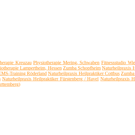
therapie Kreuzau
Physiotherapie Mering, Schwaben
Fitnessstudio Wie
iotherapie Lampertheim, Hessen
Zumba Schopfheim
Naturheilpraxis 
EMS-Training Röderland
Naturheilpraxis Heilpraktiker Cottbus
Zumba 
n
Naturheilpraxis Heilpraktiker Fürstenberg / Havel
Naturheilpraxis H
rttemberg)