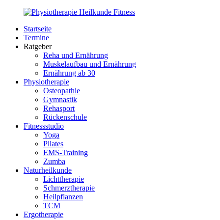
Zurück
zum
Startseite
Inhalt
PhysioMed-
Gesundheit
Termine
Fit.de
für
Ratgeber
Körper
Reha und Ernährung
und
Muskelaufbau und Ernährung
Geist
Ernährung ab 30
Physiotherapie
Osteopathie
Gymnastik
Rehasport
Rückenschule
Fitnessstudio
Yoga
Pilates
EMS-Training
Zumba
Naturheilkunde
Lichttherapie
Schmerztherapie
Heilpflanzen
TCM
Ergotherapie