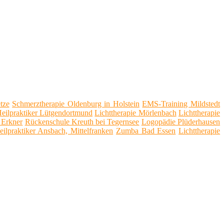
tze
Schmerztherapie Oldenburg in Holstein
EMS-Training Mildstedt
Heilpraktiker Lütgendortmund
Lichttherapie Mörlenbach
Lichttherapie
Erkner
Rückenschule Kreuth bei Tegernsee
Logopädie Plüderhausen
eilpraktiker Ansbach, Mittelfranken
Zumba Bad Essen
Lichttherapie