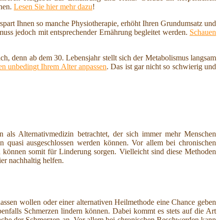
nnen.
Lesen Sie hier mehr dazu
!
erspart Ihnen so manche Physiotherapie, erhöht Ihren Grundumsatz und
 muss jedoch mit entsprechender Ernährung begleitet werden.
Schauen
ich, denn ab dem 30. Lebensjahr stellt sich der Metabolismus langsam
n unbedingt Ihrem Alter anpassen
. Das ist gar nicht so schwierig und
n als Alternativmedizin betrachtet, der sich immer mehr Menschen
 quasi ausgeschlossen werden können. Vor allem bei chronischen
d können somit für Linderung sorgen. Vielleicht sind diese Methoden
r nachhaltig helfen.
erlassen wollen oder einer alternativen Heilmethode eine Chance geben
benfalls Schmerzen lindern können. Dabei kommt es stets auf die Art
Ursache der Schmerzen an. Vor allem bei chronischen Beschwerden kann