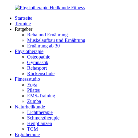
Zurück
zum
Startseite
Inhalt
PhysioMed-
Gesundheit
Termine
Fit.de
für
Ratgeber
Körper
Reha und Ernährung
und
Muskelaufbau und Ernährung
Geist
Ernährung ab 30
Physiotherapie
Osteopathie
Gymnastik
Rehasport
Rückenschule
Fitnessstudio
Yoga
Pilates
EMS-Training
Zumba
Naturheilkunde
Lichttherapie
Schmerztherapie
Heilpflanzen
TCM
Ergotherapie