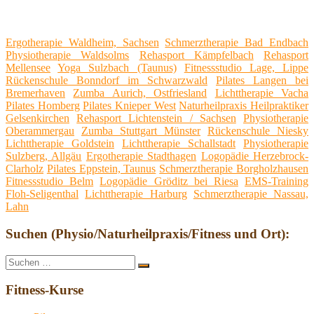
Ergotherapie Waldheim, Sachsen
Schmerztherapie Bad Endbach
Physiotherapie Waldsolms
Rehasport Kämpfelbach
Rehasport
Mellensee
Yoga Sulzbach (Taunus)
Fitnessstudio Lage, Lippe
Rückenschule Bonndorf im Schwarzwald
Pilates Langen bei
Bremerhaven
Zumba Aurich, Ostfriesland
Lichttherapie Vacha
Pilates Homberg
Pilates Knieper West
Naturheilpraxis Heilpraktiker
Gelsenkirchen
Rehasport Lichtenstein / Sachsen
Physiotherapie
Oberammergau
Zumba Stuttgart Münster
Rückenschule Niesky
Lichttherapie Goldstein
Lichttherapie Schallstadt
Physiotherapie
Sulzberg, Allgäu
Ergotherapie Stadthagen
Logopädie Herzebrock-
Clarholz
Pilates Eppstein, Taunus
Schmerztherapie Borgholzhausen
Fitnessstudio Belm
Logopädie Gröditz bei Riesa
EMS-Training
Floh-Seligenthal
Lichttherapie Harburg
Schmerztherapie Nassau,
Lahn
Suchen (Physio/Naturheilpraxis/Fitness und Ort):
Suche
Suchen
nach:
Fitness-Kurse