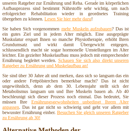
unseren Ratgeber zur Ernährung und Reha. Gerade im körperlichen
Aufbauprozess sind bestimmt Nährstoffe sehr wichtig, um nach
erfolgreicher Rehabilitation wieder in geordnetes Training
übergehen zu können.
Lesen Sie hier mehr dazu
!
Sie haben Sich vorgenommen
mehr Muskeln aufzubauen
? Das ist
ein gutes Ziel und in jedem Alter möglich. Eine ausgeprägte
Muskulatur erspart Ihnen so manche Physiotherapie, erhöht Ihren
Grundumsatz und wirkt damit Übergewicht entgegen,
schlussendlich macht sie sogar hormonelle Umstellungen im Alter
leichter. Ein gezielter Muskelaufbau muss jedoch mit entsprechender
Ernährung begleitet werden.
Schauen Sie sich also direkt unseren
Ratgeber zu Ernährung und Muskelaufbau an!
Sie sind über 30 Jahre alt und merken, dass sich so langsam das ein
oder andere Fettpölsterchen bemerkbar macht? Das ist nicht
ungewöhnlich, denn ab dem 30. Lebensjahr stellt sich der
Metabolismus langsam um und Ihre Muskeln bauen ab. Ab 40
beschleunigt sich dieser Prozess noch einmal. Das bedeutet, Sie
müssen Ihre
Ernährungsgewohnheiten unbedingt Ihrem Alter
anpassen
. Das ist gar nicht so schwierig und geht vor allem mit
bewusster Ernährung einher.
Besuchen Sie gleich unseren Ratgeber
zu Ernährung ab 30!
Alternative Methoden der