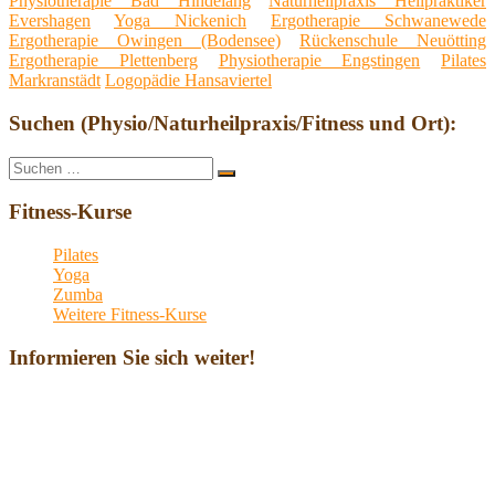
Physiotherapie Bad Hindelang
Naturheilpraxis Heilpraktiker
Evershagen
Yoga Nickenich
Ergotherapie Schwanewede
Ergotherapie Owingen (Bodensee)
Rückenschule Neuötting
Ergotherapie Plettenberg
Physiotherapie Engstingen
Pilates
Markranstädt
Logopädie Hansaviertel
Suchen (Physio/Naturheilpraxis/Fitness und Ort):
Suche
Suchen
nach:
Fitness-Kurse
Pilates
Yoga
Zumba
Weitere Fitness-Kurse
Informieren Sie sich weiter!