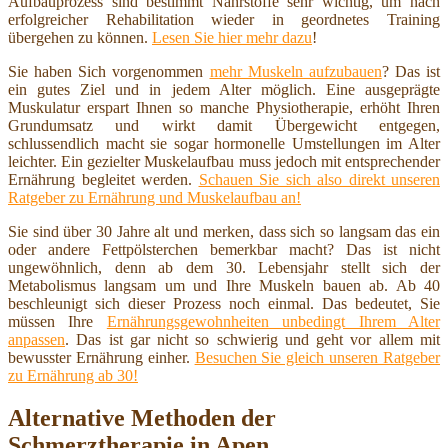
Aufbauprozess sind bestimmt Nährstoffe sehr wichtig, um nach
erfolgreicher Rehabilitation wieder in geordnetes Training
übergehen zu können.
Lesen Sie hier mehr dazu
!
Sie haben Sich vorgenommen
mehr Muskeln aufzubauen
? Das ist
ein gutes Ziel und in jedem Alter möglich. Eine ausgeprägte
Muskulatur erspart Ihnen so manche Physiotherapie, erhöht Ihren
Grundumsatz und wirkt damit Übergewicht entgegen,
schlussendlich macht sie sogar hormonelle Umstellungen im Alter
leichter. Ein gezielter Muskelaufbau muss jedoch mit entsprechender
Ernährung begleitet werden.
Schauen Sie sich also direkt unseren
Ratgeber zu Ernährung und Muskelaufbau an!
Sie sind über 30 Jahre alt und merken, dass sich so langsam das ein
oder andere Fettpölsterchen bemerkbar macht? Das ist nicht
ungewöhnlich, denn ab dem 30. Lebensjahr stellt sich der
Metabolismus langsam um und Ihre Muskeln bauen ab. Ab 40
beschleunigt sich dieser Prozess noch einmal. Das bedeutet, Sie
müssen Ihre
Ernährungsgewohnheiten unbedingt Ihrem Alter
anpassen
. Das ist gar nicht so schwierig und geht vor allem mit
bewusster Ernährung einher.
Besuchen Sie gleich unseren Ratgeber
zu Ernährung ab 30!
Alternative Methoden der
Schmerztherapie in Apen