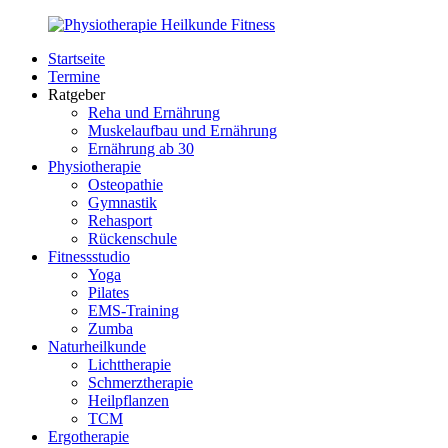
Zurück
zum
Startseite
Inhalt
PhysioMed-
Gesundheit
Termine
Fit.de
für
Ratgeber
Körper
Reha und Ernährung
und
Muskelaufbau und Ernährung
Geist
Ernährung ab 30
Physiotherapie
Osteopathie
Gymnastik
Rehasport
Rückenschule
Fitnessstudio
Yoga
Pilates
EMS-Training
Zumba
Naturheilkunde
Lichttherapie
Schmerztherapie
Heilpflanzen
TCM
Ergotherapie