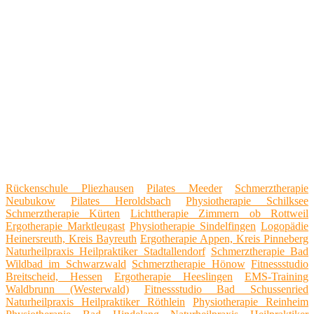
Rückenschule Pliezhausen
Pilates Meeder
Schmerztherapie
Neubukow
Pilates Heroldsbach
Physiotherapie Schilksee
Schmerztherapie Kürten
Lichttherapie Zimmern ob Rottweil
Ergotherapie Marktleugast
Physiotherapie Sindelfingen
Logopädie
Heinersreuth, Kreis Bayreuth
Ergotherapie Appen, Kreis Pinneberg
Naturheilpraxis Heilpraktiker Stadtallendorf
Schmerztherapie Bad
Wildbad im Schwarzwald
Schmerztherapie Hönow
Fitnessstudio
Breitscheid, Hessen
Ergotherapie Heeslingen
EMS-Training
Waldbrunn (Westerwald)
Fitnessstudio Bad Schussenried
Naturheilpraxis Heilpraktiker Röthlein
Physiotherapie Reinheim