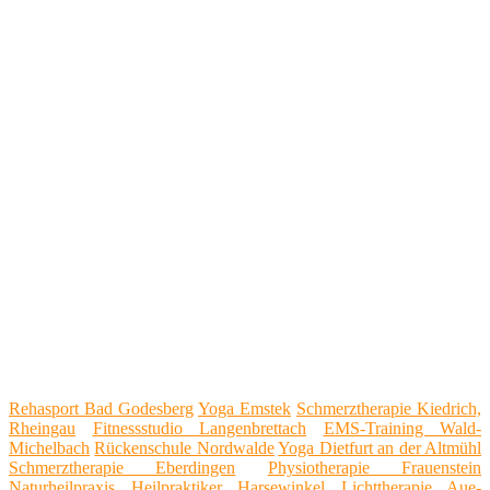
Rehasport Bad Godesberg
Yoga Emstek
Schmerztherapie Kiedrich,
Rheingau
Fitnessstudio Langenbrettach
EMS-Training Wald-
Michelbach
Rückenschule Nordwalde
Yoga Dietfurt an der Altmühl
Schmerztherapie Eberdingen
Physiotherapie Frauenstein
Naturheilpraxis Heilpraktiker Harsewinkel
Lichttherapie Aue-