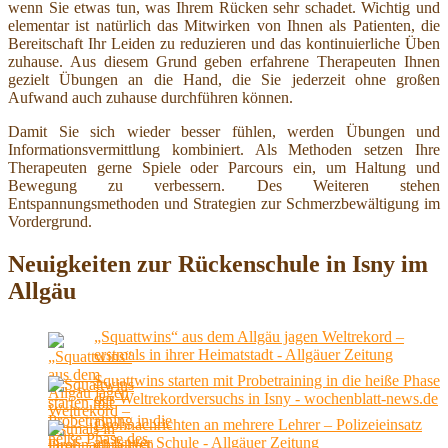
wenn Sie etwas tun, was Ihrem Rücken sehr schadet. Wichtig und
elementar ist natürlich das Mitwirken von Ihnen als Patienten, die
Bereitschaft Ihr Leiden zu reduzieren und das kontinuierliche Üben
zuhause. Aus diesem Grund geben erfahrene Therapeuten Ihnen
gezielt Übungen an die Hand, die Sie jederzeit ohne großen
Aufwand auch zuhause durchführen können.
Damit Sie sich wieder besser fühlen, werden Übungen und
Informationsvermittlung kombiniert. Als Methoden setzen Ihre
Therapeuten gerne Spiele oder Parcours ein, um Haltung und
Bewegung zu verbessern. Des Weiteren stehen
Entspannungsmethoden und Strategien zur Schmerzbewältigung im
Vordergrund.
Neuigkeiten zur Rückenschule in Isny im
Allgäu
„Squattwins“ aus dem Allgäu jagen Weltrekord –
erstmals in ihrer Heimatstadt - Allgäuer Zeitung
Squattwins starten mit Probetraining in die heiße Phase
des Weltrekordversuchs in Isny - wochenblatt-news.de
Drohnachrichten an mehrere Lehrer – Polizeieinsatz
an Isnyer Schule - Allgäuer Zeitung