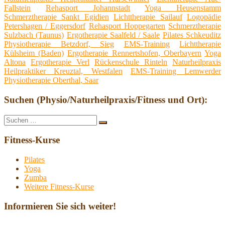
Fallstein
Rehasport Johannstadt
Yoga Heusenstamm
Schmerztherapie Sankt Egidien
Lichttherapie Sailauf
Logopädie
Petershagen / Eggersdorf
Rehasport Hoppegarten
Schmerztherapie
Sulzbach (Taunus)
Ergotherapie Saalfeld / Saale
Pilates Schkeuditz
Physiotherapie Betzdorf, Sieg
EMS-Training
Lichttherapie
Külsheim (Baden)
Ergotherapie Rennertshofen, Oberbayern
Yoga
Altona
Ergotherapie Verl
Rückenschule Rinteln
Naturheilpraxis
Heilpraktiker Kreuztal, Westfalen
EMS-Training Lemwerder
Physiotherapie Oberthal, Saar
Suchen (Physio/Naturheilpraxis/Fitness und Ort):
Suche
Suchen
nach:
Fitness-Kurse
Pilates
Yoga
Zumba
Weitere Fitness-Kurse
Informieren Sie sich weiter!