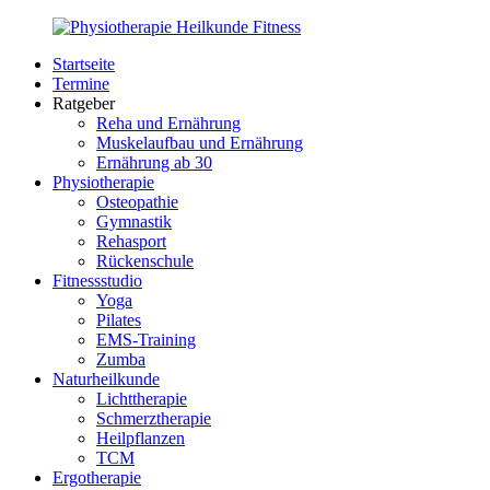
Zurück
zum
Startseite
Inhalt
PhysioMed-
Gesundheit
Termine
Fit.de
für
Ratgeber
Körper
Reha und Ernährung
und
Muskelaufbau und Ernährung
Geist
Ernährung ab 30
Physiotherapie
Osteopathie
Gymnastik
Rehasport
Rückenschule
Fitnessstudio
Yoga
Pilates
EMS-Training
Zumba
Naturheilkunde
Lichttherapie
Schmerztherapie
Heilpflanzen
TCM
Ergotherapie