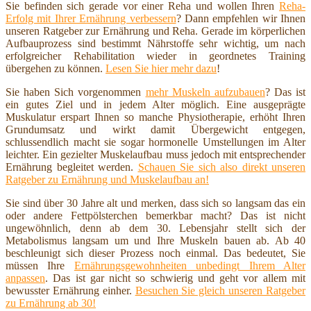
Sie befinden sich gerade vor einer Reha und wollen Ihren
Reha-
Erfolg mit Ihrer Ernährung verbessern
? Dann empfehlen wir Ihnen
unseren Ratgeber zur Ernährung und Reha. Gerade im körperlichen
Aufbauprozess sind bestimmt Nährstoffe sehr wichtig, um nach
erfolgreicher Rehabilitation wieder in geordnetes Training
übergehen zu können.
Lesen Sie hier mehr dazu
!
Sie haben Sich vorgenommen
mehr Muskeln aufzubauen
? Das ist
ein gutes Ziel und in jedem Alter möglich. Eine ausgeprägte
Muskulatur erspart Ihnen so manche Physiotherapie, erhöht Ihren
Grundumsatz und wirkt damit Übergewicht entgegen,
schlussendlich macht sie sogar hormonelle Umstellungen im Alter
leichter. Ein gezielter Muskelaufbau muss jedoch mit entsprechender
Ernährung begleitet werden.
Schauen Sie sich also direkt unseren
Ratgeber zu Ernährung und Muskelaufbau an!
Sie sind über 30 Jahre alt und merken, dass sich so langsam das ein
oder andere Fettpölsterchen bemerkbar macht? Das ist nicht
ungewöhnlich, denn ab dem 30. Lebensjahr stellt sich der
Metabolismus langsam um und Ihre Muskeln bauen ab. Ab 40
beschleunigt sich dieser Prozess noch einmal. Das bedeutet, Sie
müssen Ihre
Ernährungsgewohnheiten unbedingt Ihrem Alter
anpassen
. Das ist gar nicht so schwierig und geht vor allem mit
bewusster Ernährung einher.
Besuchen Sie gleich unseren Ratgeber
zu Ernährung ab 30!