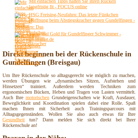
Mit einfachen Tipps halten Sie Ihren Rücken
langfristig fit - FOCUS online
HSG Freising-Neufahrn: Das letzte Fünkchen
Hoffnung beim Abstiegskracher gegen Gundelfingen -
Merkur
Sechs mal Gold für Gundelfinger Schwimmer -
myheimat.de
Direkt beginnen bei der Rückenschule in
Gundelfingen (Breisgau)
Um Ihre Rückenschule so alltagsgerecht wie möglich zu machen,
werden Übungen wie „dynamisches Sitzen, Aufstehen und
Hinsetzen“ trainiert. Außerdem werden Techniken zum
ergonomischen Bücken, Heben und Tragen von Lasten vermittelt.
Auch Ihre
motorischen
Grundeigenschaften wie Kraft, Ausdauer,
Beweglichkeit und Koordination spielen dabei eine Rolle. Spaß
machen Ihnen mit Sicherheit auch Trainingsparcours mit
Alltagsgegenständen. Wollen Sie also auch etwas für Ihre
Gesundheit
tun? Dann melden Sie sich direkt bei Ihrer
Rückenschule an!