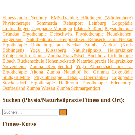
Fitnessstudio Neuburg
EMS-Training Hüttlingen (Württemberg)
Physiotherapie Sömmerda
Rehasport Leinburg
Logopädie
Gottmadingen
Logopädie Moringen
Pilates Staßfurt
Physiotherapie
Gründau
Ergotherapie Debschwitz
Physiotherapie Neunkirchen,
Siegerland
Naturheilpraxis Heilpraktiker Remseck am Neckar
Ergotherapie Rottenburg am Neckar
Zumba Altdorf (Kreis
Böblingen)
Yoga Küssaberg
Naturheilpraxis Heilpraktiker
Königstein im Taunus
Zumba Französisch Buchholz
Lichttherapie
Eibach
Rückenschule Hohenlockstedt
Naturheilpraxis Heilpraktiker
Nievenheim
Zumba Remptendorf
Yoga Allmersbach im Tal
Ergotherapie Altona
Zumba Naunhof bei Grimma
Logopädie
Stuttgart-Mitte
Physiotherapie Rehau, Oberfranken
Logopädie
Stockelsdorf
Ergotherapie Heilbronn
Ergotherapie Friedeburg,
Ostfriesland
Zumba Wiesau
Zumba Schmargendorf
Suchen (Physio/Naturheilpraxis/Fitness und Ort):
Suche
Suchen
nach:
Fitness-Kurse