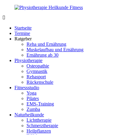
Zurück
zum
Inhalt
PhysioMed-
Gesundheit
Fit.de
für
Startseite
Körper
Termine
und
Ratgeber
Geist
Reha und Ernährung
Muskelaufbau und Ernährung
Ernährung ab 30
Physiotherapie
Osteopathie
Gymnastik
Rehasport
Rückenschule
Fitnessstudio
Yoga
Pilates
EMS-Training
Zumba
Naturheilkunde
Lichttherapie
Schmerztherapie
Heilpflanzen