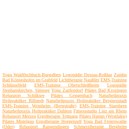
Yoga Waldfischbach-Burgalben
Logopädie Dessau-Roßlau
Zumba
Bad Königshofen im Grabfeld
Lichttherapie Naußlitz
EMS-Training
Schlüsselfeld
EMS-Training Oberschleißheim
Logopädie
Stephanskirchen, Simssee
Yoga Zapfendorf
Pilates Bad Krozingen
Rehasport Schilksee
Pilates Gengenbach
Naturheilpraxis
Heilpraktiker Billstedt
Naturheilpraxis Heilpraktiker Bergneustadt
EMS-Training Weinheim (Bergstraße)
EMS-Training Starnberg
Naturheilpraxis Heilpraktiker Dahlem
Fitnessstudio Linz am Rhein
Rehasport Merzen
Ergotherapie Tettnang
Pilates Hamm (Westfalen)
Pilates Mistelgau
Ergotherapie Horgenzell
Yoga Bad Freienwalde
(Oder)
Rehasport Rangendingen
Schmerztherapie Bergheim