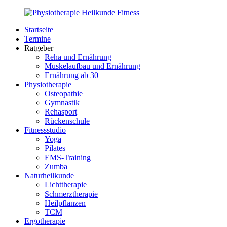
Zurück
zum
Startseite
Inhalt
PhysioMed-
Gesundheit
Termine
Fit.de
für
Ratgeber
Körper
Reha und Ernährung
und
Muskelaufbau und Ernährung
Geist
Ernährung ab 30
Physiotherapie
Osteopathie
Gymnastik
Rehasport
Rückenschule
Fitnessstudio
Yoga
Pilates
EMS-Training
Zumba
Naturheilkunde
Lichttherapie
Schmerztherapie
Heilpflanzen
TCM
Ergotherapie