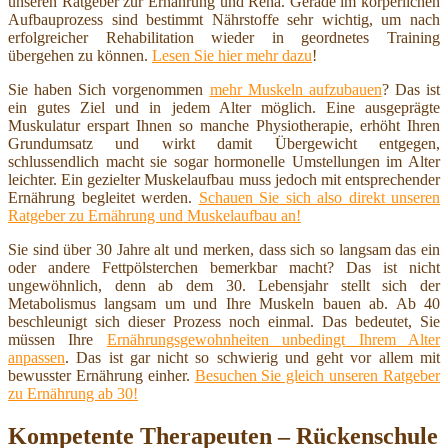
unseren Ratgeber zur Ernährung und Reha. Gerade im körperlichen
Aufbauprozess sind bestimmt Nährstoffe sehr wichtig, um nach
erfolgreicher Rehabilitation wieder in geordnetes Training
übergehen zu können.
Lesen Sie hier mehr dazu
!
Sie haben Sich vorgenommen
mehr Muskeln aufzubauen
? Das ist
ein gutes Ziel und in jedem Alter möglich. Eine ausgeprägte
Muskulatur erspart Ihnen so manche Physiotherapie, erhöht Ihren
Grundumsatz und wirkt damit Übergewicht entgegen,
schlussendlich macht sie sogar hormonelle Umstellungen im Alter
leichter. Ein gezielter Muskelaufbau muss jedoch mit entsprechender
Ernährung begleitet werden.
Schauen Sie sich also direkt unseren
Ratgeber zu Ernährung und Muskelaufbau an!
Sie sind über 30 Jahre alt und merken, dass sich so langsam das ein
oder andere Fettpölsterchen bemerkbar macht? Das ist nicht
ungewöhnlich, denn ab dem 30. Lebensjahr stellt sich der
Metabolismus langsam um und Ihre Muskeln bauen ab. Ab 40
beschleunigt sich dieser Prozess noch einmal. Das bedeutet, Sie
müssen Ihre
Ernährungsgewohnheiten unbedingt Ihrem Alter
anpassen
. Das ist gar nicht so schwierig und geht vor allem mit
bewusster Ernährung einher.
Besuchen Sie gleich unseren Ratgeber
zu Ernährung ab 30!
Kompetente Therapeuten – Rückenschule