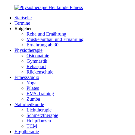
Zurück
zum
Startseite
Inhalt
PhysioMed-
Gesundheit
Termine
Fit.de
für
Ratgeber
Körper
Reha und Ernährung
und
Muskelaufbau und Ernährung
Geist
Ernährung ab 30
Physiotherapie
Osteopathie
Gymnastik
Rehasport
Rückenschule
Fitnessstudio
Yoga
Pilates
EMS-Training
Zumba
Naturheilkunde
Lichttherapie
Schmerztherapie
Heilpflanzen
TCM
Ergotherapie