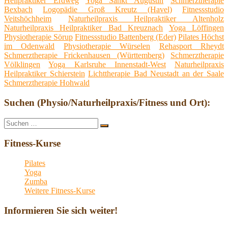
Heilpraktiker Erdweg
Yoga Sankt Augustin
Schmerztherapie
Bexbach
Logopädie Groß Kreutz (Havel)
Fitnessstudio
Veitshöchheim
Naturheilpraxis Heilpraktiker Altenholz
Naturheilpraxis Heilpraktiker Bad Kreuznach
Yoga Löffingen
Physiotherapie Sörup
Fitnessstudio Battenberg (Eder)
Pilates Höchst
im Odenwald
Physiotherapie Würselen
Rehasport Rheydt
Schmerztherapie Frickenhausen (Württemberg)
Schmerztherapie
Völklingen
Yoga Karlsruhe Innenstadt-West
Naturheilpraxis
Heilpraktiker Schierstein
Lichttherapie Bad Neustadt an der Saale
Schmerztherapie Hohwald
Suchen (Physio/Naturheilpraxis/Fitness und Ort):
Suche
Suchen
nach:
Fitness-Kurse
Pilates
Yoga
Zumba
Weitere Fitness-Kurse
Informieren Sie sich weiter!