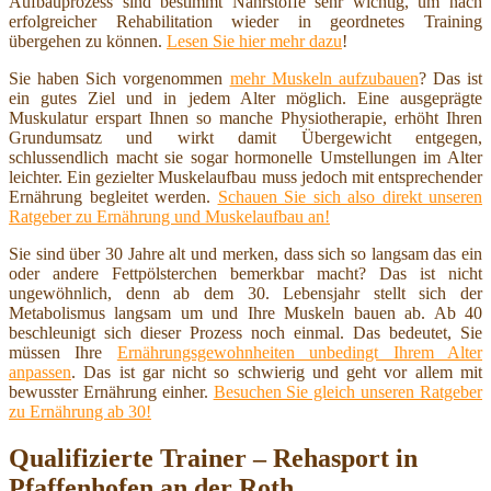
Aufbauprozess sind bestimmt Nährstoffe sehr wichtig, um nach
erfolgreicher Rehabilitation wieder in geordnetes Training
übergehen zu können.
Lesen Sie hier mehr dazu
!
Sie haben Sich vorgenommen
mehr Muskeln aufzubauen
? Das ist
ein gutes Ziel und in jedem Alter möglich. Eine ausgeprägte
Muskulatur erspart Ihnen so manche Physiotherapie, erhöht Ihren
Grundumsatz und wirkt damit Übergewicht entgegen,
schlussendlich macht sie sogar hormonelle Umstellungen im Alter
leichter. Ein gezielter Muskelaufbau muss jedoch mit entsprechender
Ernährung begleitet werden.
Schauen Sie sich also direkt unseren
Ratgeber zu Ernährung und Muskelaufbau an!
Sie sind über 30 Jahre alt und merken, dass sich so langsam das ein
oder andere Fettpölsterchen bemerkbar macht? Das ist nicht
ungewöhnlich, denn ab dem 30. Lebensjahr stellt sich der
Metabolismus langsam um und Ihre Muskeln bauen ab. Ab 40
beschleunigt sich dieser Prozess noch einmal. Das bedeutet, Sie
müssen Ihre
Ernährungsgewohnheiten unbedingt Ihrem Alter
anpassen
. Das ist gar nicht so schwierig und geht vor allem mit
bewusster Ernährung einher.
Besuchen Sie gleich unseren Ratgeber
zu Ernährung ab 30!
Qualifizierte Trainer – Rehasport in
Pfaffenhofen an der Roth