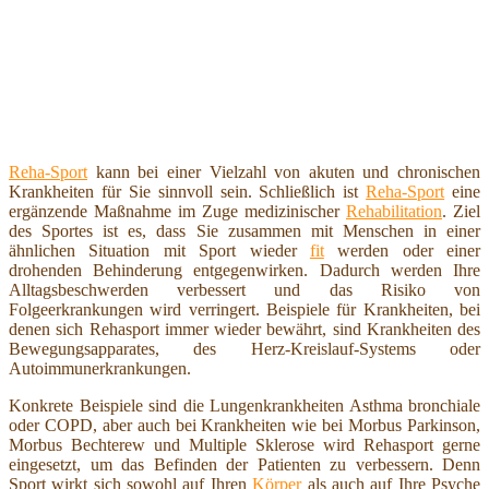
Reha-Sport
kann bei einer Vielzahl von akuten und chronischen
Krankheiten für Sie sinnvoll sein. Schließlich ist
Reha-Sport
eine
ergänzende Maßnahme im Zuge medizinischer
Rehabilitation
. Ziel
des Sportes ist es, dass Sie zusammen mit Menschen in einer
ähnlichen Situation mit Sport wieder
fit
werden oder einer
drohenden Behinderung entgegenwirken. Dadurch werden Ihre
Alltagsbeschwerden verbessert und das Risiko von
Folgeerkrankungen wird verringert. Beispiele für Krankheiten, bei
denen sich Rehasport immer wieder bewährt, sind Krankheiten des
Bewegungsapparates, des Herz-Kreislauf-Systems oder
Autoimmunerkrankungen.
Konkrete Beispiele sind die Lungenkrankheiten Asthma bronchiale
oder COPD, aber auch bei Krankheiten wie bei Morbus Parkinson,
Morbus Bechterew und Multiple Sklerose wird Rehasport gerne
eingesetzt, um das Befinden der Patienten zu verbessern. Denn
Sport wirkt sich sowohl auf Ihren
Körper
als auch auf Ihre Psyche