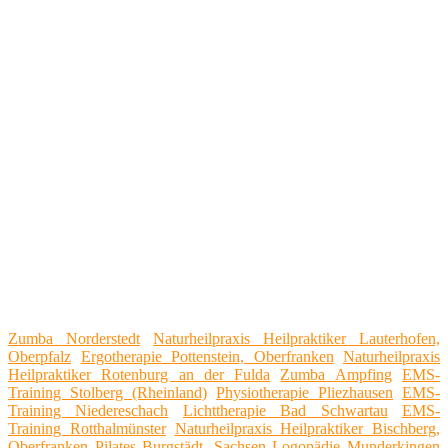
Zumba Norderstedt
Naturheilpraxis Heilpraktiker Lauterhofen,
Oberpfalz
Ergotherapie Pottenstein, Oberfranken
Naturheilpraxis
Heilpraktiker Rotenburg an der Fulda
Zumba Ampfing
EMS-
Training Stolberg (Rheinland)
Physiotherapie Pliezhausen
EMS-
Training Niedereschach
Lichttherapie Bad Schwartau
EMS-
Training Rotthalmünster
Naturheilpraxis Heilpraktiker Bischberg,
Oberfranken
Pilates Burgstädt, Sachsen
Logopädie Munderkingen