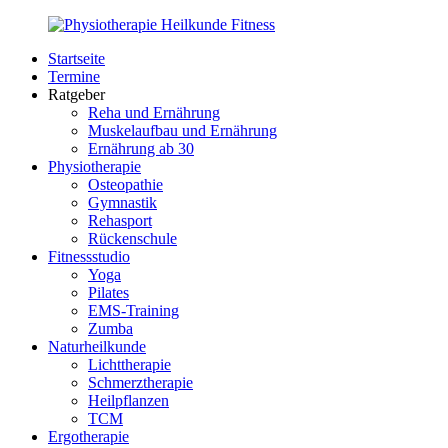
Zurück
zum
Startseite
Inhalt
PhysioMed-
Gesundheit
Termine
Fit.de
für
Ratgeber
Körper
Reha und Ernährung
und
Muskelaufbau und Ernährung
Geist
Ernährung ab 30
Physiotherapie
Osteopathie
Gymnastik
Rehasport
Rückenschule
Fitnessstudio
Yoga
Pilates
EMS-Training
Zumba
Naturheilkunde
Lichttherapie
Schmerztherapie
Heilpflanzen
TCM
Ergotherapie