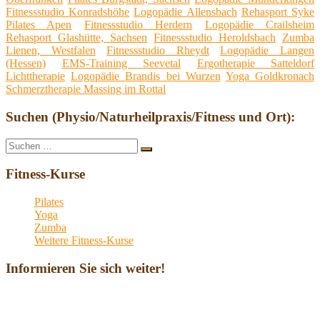
Fitnessstudio Konradshöhe
Logopädie Allensbach
Rehasport Syke
Pilates Apen
Fitnessstudio Herdern
Logopädie Crailsheim
Rehasport Glashütte, Sachsen
Fitnessstudio Heroldsbach
Zumba
Lienen, Westfalen
Fitnessstudio Rheydt
Logopädie Langen
(Hessen)
EMS-Training Seevetal
Ergotherapie Satteldorf
Lichttherapie
Logopädie Brandis bei Wurzen
Yoga Goldkronach
Schmerztherapie Massing im Rottal
Suchen (Physio/Naturheilpraxis/Fitness und Ort):
Suche
Suchen
nach:
Fitness-Kurse
Pilates
Yoga
Zumba
Weitere Fitness-Kurse
Informieren Sie sich weiter!