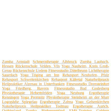
Zumba Arnstadt
Schmerztherapie Albbruck
Zumba Laubach,
Hessen
Rückenschule Velden, Vils
Yoga Nauheim, Kreis Groß-
Gerau
Rückenschule Uedem
Fitnessstudio Dittelbrunn
Lichttherapie
Sauerlach
Yoga Töging am Inn
Rehasport Neuhofen, Pfalz
Rehasport Schweitenkirchen
Rehasport Käfertal
Naturheilpraxis
Heilpraktiker Alzenau in Unterfranken
Fitnessstudio Drensteinfurt
Yoga Friedberg, Bayern
Fitnessstudio Bad Godesberg
Physiotherapie Hebertsfelden
Yoga Neuburg
Ergotherapie
Renningen
Yoga Premnitz
Physiotherapie Steinheim an der Murr
Logopädie Spiegelau
Ergotherapie Zahna
Yoga Gelsenkirchen
Naturheilpraxis Heilpraktiker Todtnau
Ergotherapie Aurich,
Ostfriesland
Zumba Biebergemünd
EMS-Training Geldern