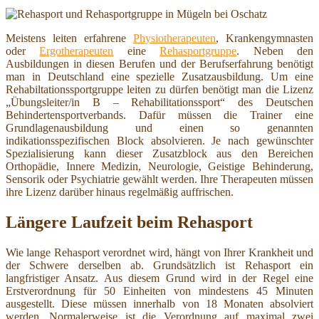
Meistens leiten erfahrene
Physiotherapeuten
, Krankengymnasten
oder
Ergotherapeuten
eine
Rehasportgruppe
. Neben den
Ausbildungen in diesen Berufen und der Berufserfahrung benötigt
man in Deutschland eine spezielle Zusatzausbildung. Um eine
Rehabiltationssportgruppe leiten zu dürfen benötigt man die Lizenz
„Übungsleiter/in B – Rehabilitationssport“ des Deutschen
Behindertensportverbands. Dafür müssen die Trainer eine
Grundlagenausbildung und einen so genannten
indikationsspezifischen Block absolvieren. Je nach gewünschter
Spezialisierung kann dieser Zusatzblock aus den Bereichen
Orthopädie, Innere Medizin, Neurologie, Geistige Behinderung,
Sensorik oder Psychiatrie gewählt werden. Ihre Therapeuten müssen
ihre Lizenz darüber hinaus regelmäßig auffrischen.
Längere Laufzeit beim Rehasport
Wie lange Rehasport verordnet wird, hängt von Ihrer Krankheit und
der Schwere derselben ab. Grundsätzlich ist Rehasport ein
langfristiger Ansatz. Aus diesem Grund wird in der Regel eine
Erstverordnung für 50 Einheiten von mindestens 45 Minuten
ausgestellt. Diese müssen innerhalb von 18 Monaten absolviert
werden. Normalerweise ist die Verordnung auf maximal zwei