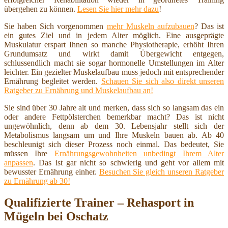
übergehen zu können.
Lesen Sie hier mehr dazu
!
Sie haben Sich vorgenommen
mehr Muskeln aufzubauen
? Das ist
ein gutes Ziel und in jedem Alter möglich. Eine ausgeprägte
Muskulatur erspart Ihnen so manche Physiotherapie, erhöht Ihren
Grundumsatz und wirkt damit Übergewicht entgegen,
schlussendlich macht sie sogar hormonelle Umstellungen im Alter
leichter. Ein gezielter Muskelaufbau muss jedoch mit entsprechender
Ernährung begleitet werden.
Schauen Sie sich also direkt unseren
Ratgeber zu Ernährung und Muskelaufbau an!
Sie sind über 30 Jahre alt und merken, dass sich so langsam das ein
oder andere Fettpölsterchen bemerkbar macht? Das ist nicht
ungewöhnlich, denn ab dem 30. Lebensjahr stellt sich der
Metabolismus langsam um und Ihre Muskeln bauen ab. Ab 40
beschleunigt sich dieser Prozess noch einmal. Das bedeutet, Sie
müssen Ihre
Ernährungsgewohnheiten unbedingt Ihrem Alter
anpassen
. Das ist gar nicht so schwierig und geht vor allem mit
bewusster Ernährung einher.
Besuchen Sie gleich unseren Ratgeber
zu Ernährung ab 30!
Qualifizierte Trainer – Rehasport in
Mügeln bei Oschatz