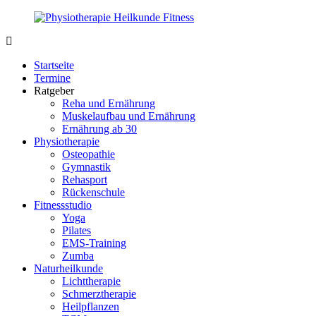
Zurück
zum
Inhalt
PhysioMed-
Gesundheit
Fit.de
für
Startseite
Körper
Termine
und
Ratgeber
Geist
Reha und Ernährung
Muskelaufbau und Ernährung
Ernährung ab 30
Physiotherapie
Osteopathie
Gymnastik
Rehasport
Rückenschule
Fitnessstudio
Yoga
Pilates
EMS-Training
Zumba
Naturheilkunde
Lichttherapie
Schmerztherapie
Heilpflanzen