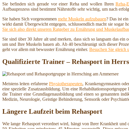
Sie befinden sich gerade vor einer Reha und wollen Ihren
Reha-E
Aufbauprozess sind bestimmt Nährstoffe sehr wichtig, um nach erfolg
Sie haben Sich vorgenommen
mehr Muskeln aufzubauen
? Das ist ei
wirkt damit Übergewicht entgegen, schlussendlich macht sie sogar h
Sie sich also direkt unseren Ratgeber zu Ernährung und Muskelaufba
Sie sind über 30 Jahre alt und merken, dass sich so langsam das ein
um und Ihre Muskeln bauen ab. Ab 40 beschleunigt sich dieser Proze
geht vor allem mit bewusster Ernährung einher.
Besuchen Sie gleich 
Qualifizierte Trainer – Rehasport in Her
Meistens leiten erfahrene
Physiotherapeuten
, Krankengymnasten ode
eine spezielle Zusatzausbildung. Um eine Rehabiltationssportgruppe 
die Trainer eine Grundlagenausbildung und einen so genannten indik
Medizin, Neurologie, Geistige Behinderung, Sensorik oder Psychiatri
Längere Laufzeit beim Rehasport
Wie lange Rehasport verordnet wird, hängt von Ihrer Krankheit und d
50 Einheiten von mindestens 45 Minuten ausgestellt. Diese müssen