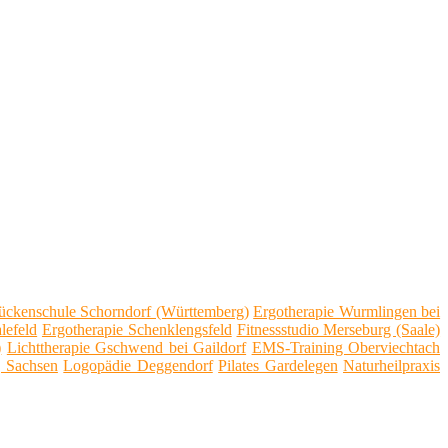
ückenschule Schorndorf (Württemberg)
Ergotherapie Wurmlingen bei
lefeld
Ergotherapie Schenklengsfeld
Fitnessstudio Merseburg (Saale)
)
Lichttherapie Gschwend bei Gaildorf
EMS-Training Oberviechtach
, Sachsen
Logopädie Deggendorf
Pilates Gardelegen
Naturheilpraxis