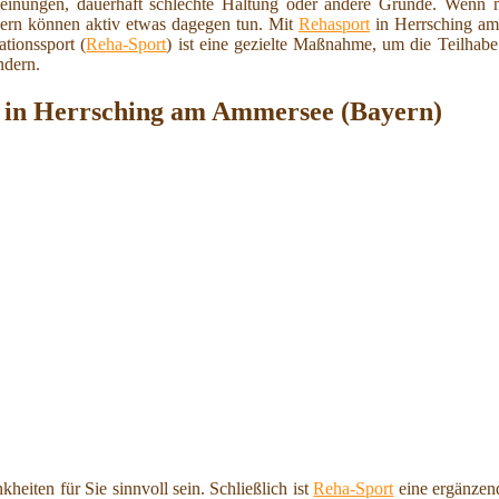
scheinungen, dauerhaft schlechte Haltung oder andere Gründe. Wenn m
dern können aktiv etwas dagegen tun. Mit
Rehasport
in Herrsching am
tionssport (
Reha-Sport
) ist eine gezielte Maßnahme, um die Teilhabe
ndern.
 in Herrsching am Ammersee (Bayern)
eiten für Sie sinnvoll sein. Schließlich ist
Reha-Sport
eine ergänze