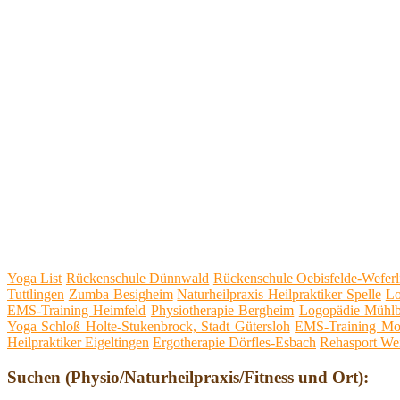
Yoga List
Rückenschule Dünnwald
Rückenschule Oebisfelde-Weferl
Tuttlingen
Zumba Besigheim
Naturheilpraxis Heilpraktiker Spelle
Lo
EMS-Training Heimfeld
Physiotherapie Bergheim
Logopädie Mühl
Yoga Schloß Holte-Stukenbrock, Stadt Gütersloh
EMS-Training Moo
Heilpraktiker Eigeltingen
Ergotherapie Dörfles-Esbach
Rehasport Wei
Suchen (Physio/Naturheilpraxis/Fitness und Ort):