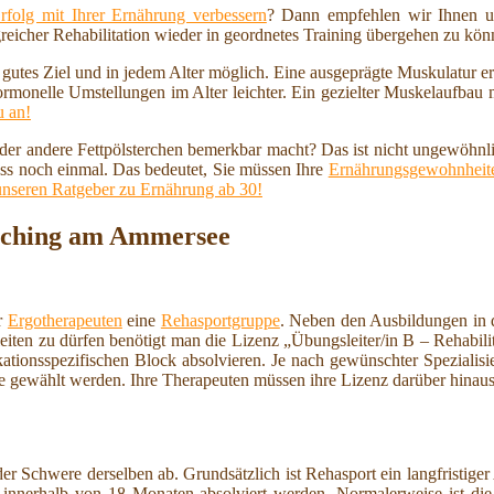
rfolg mit Ihrer Ernährung verbessern
? Dann empfehlen wir Ihnen u
reicher Rehabilitation wieder in geordnetes Training übergehen zu kö
n gutes Ziel und in jedem Alter möglich. Eine ausgeprägte Muskulatur 
ormonelle Umstellungen im Alter leichter. Ein gezielter Muskelaufbau
u an!
 oder andere Fettpölsterchen bemerkbar macht? Das ist nicht ungewöhnl
ss noch einmal. Das bedeutet, Sie müssen Ihre
Ernährungsgewohnheite
unseren Ratgeber zu Ernährung ab 30!
rsching am Ammersee
r
Ergotherapeuten
eine
Rehasportgruppe
. Neben den Ausbildungen in 
leiten zu dürfen benötigt man die Lizenz „Übungsleiter/in B – Rehabi
ationsspezifischen Block absolvieren. Je nach gewünschter Spezialis
e gewählt werden. Ihre Therapeuten müssen ihre Lizenz darüber hinaus
er Schwere derselben ab. Grundsätzlich ist Rehasport ein langfristige
 innerhalb von 18 Monaten absolviert werden. Normalerweise ist di