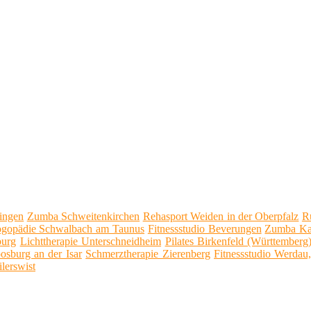
ingen
Zumba Schweitenkirchen
Rehasport Weiden in der Oberpfalz
R
gopädie Schwalbach am Taunus
Fitnessstudio Beverungen
Zumba Ka
burg
Lichttherapie Unterschneidheim
Pilates Birkenfeld (Württemberg
sburg an der Isar
Schmerztherapie Zierenberg
Fitnessstudio Werdau
lerswist