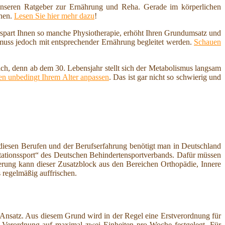
nseren Ratgeber zur Ernährung und Reha. Gerade im körperlichen
nnen.
Lesen Sie hier mehr dazu
!
erspart Ihnen so manche Physiotherapie, erhöht Ihren Grundumsatz und
 muss jedoch mit entsprechender Ernährung begleitet werden.
Schauen
ich, denn ab dem 30. Lebensjahr stellt sich der Metabolismus langsam
n unbedingt Ihrem Alter anpassen
. Das ist gar nicht so schwierig und
diesen Berufen und der Berufserfahrung benötigt man in Deutschland
litationssport“ des Deutschen Behindertensportverbands. Dafür müssen
ierung kann dieser Zusatzblock aus den Bereichen Orthopädie, Innere
 regelmäßig auffrischen.
r Ansatz. Aus diesem Grund wird in der Regel eine Erstverordnung für
e Verordnung auf maximal zwei Einheiten pro Woche festgelegt. Für