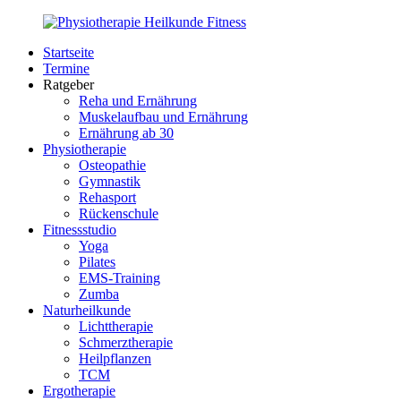
Zurück
zum
Startseite
Inhalt
PhysioMed-
Gesundheit
Termine
Fit.de
für
Ratgeber
Körper
Reha und Ernährung
und
Muskelaufbau und Ernährung
Geist
Ernährung ab 30
Physiotherapie
Osteopathie
Gymnastik
Rehasport
Rückenschule
Fitnessstudio
Yoga
Pilates
EMS-Training
Zumba
Naturheilkunde
Lichttherapie
Schmerztherapie
Heilpflanzen
TCM
Ergotherapie