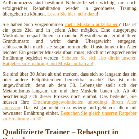
Aufbauprozess sind bestimmt Nährstoffe sehr wichtig, um nach
erfolgreicher Rehabilitation wieder in geordnetes Training
übergehen zu können.
Lesen Sie hier mehr dazu
!
Sie haben Sich vorgenommen
mehr Muskeln aufzubauen
? Das ist
ein gutes Ziel und in jedem Alter möglich. Eine ausgeprägte
Muskulatur erspart Ihnen so manche Physiotherapie, erhöht Ihren
Grundumsatz und wirkt damit Übergewicht entgegen,
schlussendlich macht sie sogar hormonelle Umstellungen im Alter
leichter. Ein gezielter Muskelaufbau muss jedoch mit entsprechender
Ernährung begleitet werden.
Schauen Sie sich also direkt unseren
Ratgeber zu Ernährung und Muskelaufbau an!
Sie sind über 30 Jahre alt und merken, dass sich so langsam das ein
oder andere Fettpölsterchen bemerkbar macht? Das ist nicht
ungewöhnlich, denn ab dem 30. Lebensjahr stellt sich der
Metabolismus langsam um und Ihre Muskeln bauen ab. Ab 40
beschleunigt sich dieser Prozess noch einmal. Das bedeutet, Sie
müssen Ihre
Ernährungsgewohnheiten unbedingt Ihrem Alter
anpassen
. Das ist gar nicht so schwierig und geht vor allem mit
bewusster Ernährung einher.
Besuchen Sie gleich unseren Ratgeber
zu Ernährung ab 30!
Qualifizierte Trainer – Rehasport in