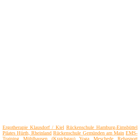
Ergotherapie Klausdorf / Kiel
Rückenschule Hamburg-Eimsbüttel
Pilates Hürth, Rheinland
Rückenschule Gemünden am Main
EMS-
Training Mühlhausen (Kraichgau)
Yoga Meschede
Rehasport