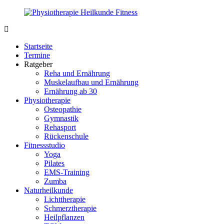
Zurück
zum
Inhalt
PhysioMed-
Gesundheit
Fit.de
für
Startseite
Körper
Termine
und
Ratgeber
Geist
Reha und Ernährung
Muskelaufbau und Ernährung
Ernährung ab 30
Physiotherapie
Osteopathie
Gymnastik
Rehasport
Rückenschule
Fitnessstudio
Yoga
Pilates
EMS-Training
Zumba
Naturheilkunde
Lichttherapie
Schmerztherapie
Heilpflanzen