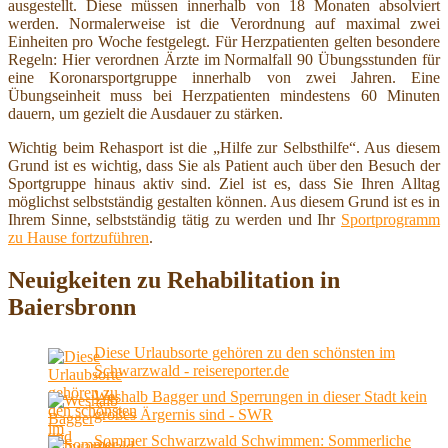
ausgestellt. Diese müssen innerhalb von 18 Monaten absolviert
werden. Normalerweise ist die Verordnung auf maximal zwei
Einheiten pro Woche festgelegt. Für Herzpatienten gelten besondere
Regeln: Hier verordnen Ärzte im Normalfall 90 Übungsstunden für
eine Koronarsportgruppe innerhalb von zwei Jahren. Eine
Übungseinheit muss bei Herzpatienten mindestens 60 Minuten
dauern, um gezielt die Ausdauer zu stärken.
Wichtig beim Rehasport ist die „Hilfe zur Selbsthilfe“. Aus diesem
Grund ist es wichtig, dass Sie als Patient auch über den Besuch der
Sportgruppe hinaus aktiv sind. Ziel ist es, dass Sie Ihren Alltag
möglichst selbstständig gestalten können. Aus diesem Grund ist es in
Ihrem Sinne, selbstständig tätig zu werden und Ihr
Sportprogramm
zu Hause fortzuführen
.
Neuigkeiten zu Rehabilitation in
Baiersbronn
Diese Urlaubsorte gehören zu den schönsten im
Schwarzwald - reisereporter.de
Weshalb Bagger und Sperrungen in dieser Stadt kein
großes Ärgernis sind - SWR
Sommer Schwarzwald Schwimmen: Sommerliche