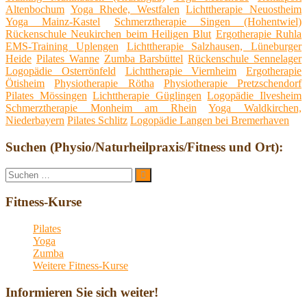
Altenbochum
Yoga Rhede, Westfalen
Lichttherapie Neuostheim
Yoga Mainz-Kastel
Schmerztherapie Singen (Hohentwiel)
Rückenschule Neukirchen beim Heiligen Blut
Ergotherapie Ruhla
EMS-Training Uplengen
Lichttherapie Salzhausen, Lüneburger
Heide
Pilates Wanne
Zumba Barsbüttel
Rückenschule Sennelager
Logopädie Osterrönfeld
Lichttherapie Viernheim
Ergotherapie
Ötisheim
Physiotherapie Rötha
Physiotherapie Pretzschendorf
Pilates Mössingen
Lichttherapie Güglingen
Logopädie Ilvesheim
Schmerztherapie Monheim am Rhein
Yoga Waldkirchen,
Niederbayern
Pilates Schlitz
Logopädie Langen bei Bremerhaven
Suchen (Physio/Naturheilpraxis/Fitness und Ort):
Suche
Suchen
nach:
Fitness-Kurse
Pilates
Yoga
Zumba
Weitere Fitness-Kurse
Informieren Sie sich weiter!