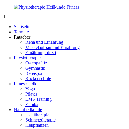
Zurück
zum
Inhalt
PhysioMed-
Gesundheit
Fit.de
für
Startseite
Körper
Termine
und
Ratgeber
Geist
Reha und Ernährung
Muskelaufbau und Ernährung
Ernährung ab 30
Physiotherapie
Osteopathie
Gymnastik
Rehasport
Rückenschule
Fitnessstudio
Yoga
Pilates
EMS-Training
Zumba
Naturheilkunde
Lichttherapie
Schmerztherapie
Heilpflanzen