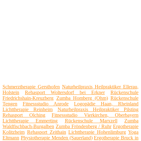
Schmerztherapie Gersthofen
Naturheilpraxis Heilpraktiker Ellerau,
Holstein
Rehasport Woltersdorf bei Erkner
Rückenschule
Friedrichshain-Kreuzberg
Zumba Homberg (Ohm)
Rückenschule
Tengen
Fitnessstudio Anrode
Logopädie Haan, Rheinland
Lichttherapie Reinheim
Naturheilpraxis Heilpraktiker Pilsting
Rehasport Olching
Fitnessstudio Vierkirchen, Oberbayern
Lichttherapie Emmerting
Rückenschule Marxzell
Zumba
Waldfischbach-Burgalben
Zumba Fröndenberg / Ruhr
Ergotherapie
Kolitzheim
Rehasport Zeithain
Lichttherapie Hohenlimburg
Yoga
Eltmann
Physiotherapie Menden (Sauerland)
Ergotherapie Bruck in