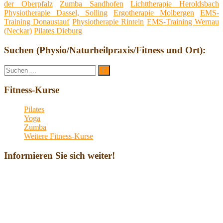
der Oberpfalz
Zumba Sandhofen
Lichttherapie Heroldsbach
Physiotherapie Dassel, Solling
Ergotherapie Molbergen
EMS-
Training Donaustauf
Physiotherapie Rinteln
EMS-Training Wernau
(Neckar)
Pilates Dieburg
Suchen (Physio/Naturheilpraxis/Fitness und Ort):
Suche
Suchen
nach:
Fitness-Kurse
Pilates
Yoga
Zumba
Weitere Fitness-Kurse
Informieren Sie sich weiter!