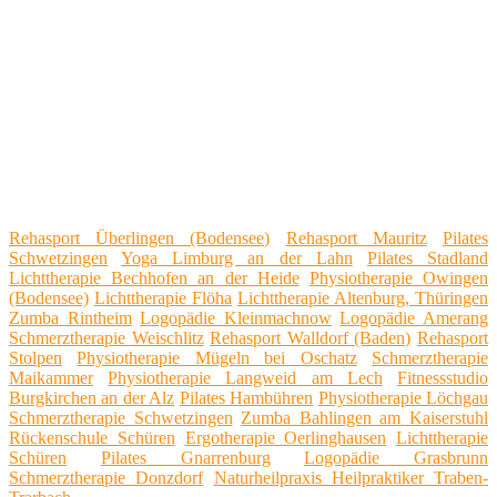
Rehasport Überlingen (Bodensee)
Rehasport Mauritz
Pilates
Schwetzingen
Yoga Limburg an der Lahn
Pilates Stadland
Lichttherapie Bechhofen an der Heide
Physiotherapie Owingen
(Bodensee)
Lichttherapie Flöha
Lichttherapie Altenburg, Thüringen
Zumba Rintheim
Logopädie Kleinmachnow
Logopädie Amerang
Schmerztherapie Weischlitz
Rehasport Walldorf (Baden)
Rehasport
Stolpen
Physiotherapie Mügeln bei Oschatz
Schmerztherapie
Maikammer
Physiotherapie Langweid am Lech
Fitnessstudio
Burgkirchen an der Alz
Pilates Hambühren
Physiotherapie Löchgau
Schmerztherapie Schwetzingen
Zumba Bahlingen am Kaiserstuhl
Rückenschule Schüren
Ergotherapie Oerlinghausen
Lichttherapie
Schüren
Pilates Gnarrenburg
Logopädie Grasbrunn
Schmerztherapie Donzdorf
Naturheilpraxis Heilpraktiker Traben-