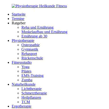
Zurück
zum
Startseite
Inhalt
PhysioMed-
Gesundheit
Termine
Fit.de
für
Ratgeber
Körper
Reha und Ernährung
und
Muskelaufbau und Ernährung
Geist
Ernährung ab 30
Physiotherapie
Osteopathie
Gymnastik
Rehasport
Rückenschule
Fitnessstudio
Yoga
Pilates
EMS-Training
Zumba
Naturheilkunde
Lichttherapie
Schmerztherapie
Heilpflanzen
TCM
Ergotherapie