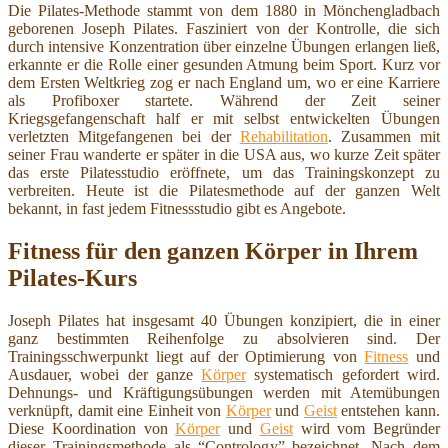
Die Pilates-Methode stammt von dem 1880 in Mönchengladbach
geborenen Joseph Pilates. Fasziniert von der Kontrolle, die sich
durch intensive Konzentration über einzelne Übungen erlangen ließ,
erkannte er die Rolle einer gesunden Atmung beim Sport. Kurz vor
dem Ersten Weltkrieg zog er nach England um, wo er eine Karriere
als Profiboxer startete. Während der Zeit seiner
Kriegsgefangenschaft half er mit selbst entwickelten Übungen
verletzten Mitgefangenen bei der
Rehabilitation
. Zusammen mit
seiner Frau wanderte er später in die USA aus, wo kurze Zeit später
das erste Pilatesstudio eröffnete, um das Trainingskonzept zu
verbreiten. Heute ist die Pilatesmethode auf der ganzen Welt
bekannt, in fast jedem Fitnessstudio gibt es Angebote.
Fitness für den ganzen Körper in Ihrem
Pilates-Kurs
Joseph Pilates hat insgesamt 40 Übungen konzipiert, die in einer
ganz bestimmten Reihenfolge zu absolvieren sind. Der
Trainingsschwerpunkt liegt auf der Optimierung von
Fitness
und
Ausdauer, wobei der ganze
Körper
systematisch gefordert wird.
Dehnungs- und Kräftigungsübungen werden mit Atemübungen
verknüpft, damit eine Einheit von
Körper
und
Geist
entstehen kann.
Diese Koordination von
Körper
und
Geist
wird vom Begründer
dieser Trainingsmethode als “Contrology” bezeichnet. Nach dem