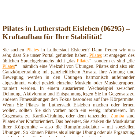
Pilates in Lutherstadt Eisleben (06295) –
Kraftaufbau für Ihre Stabilität!
Sie suchen
Pilates
in Lutherstadt Eisleben? Dann freuen wir uns
sehr, dass Sie unser Portal gefunden haben.
Pilates
ist entgegen des
üblichen Sprachgebrauchs nicht „das
Pilates
“, sondern es sind „die
Pilates
“ – nämlich eine Vielzahl von Übungen. Pilates sind also ein
Ganzkörpertraining mit ganzheitlichem Ansatz. Ihre Atmung und
Bewegung werden in den Übungen harmonisch aufeinander
abgestimmt, wobei gezielt einzelne Muskeln oder Muskelgruppen
trainiert werden. In einem austarierten Wechselspiel zwischen
Dehnung, Aktivierung und Entspannung legen Sie im Gegensatz zu
anderen Fitnessübungen den Fokus besonders auf Ihre Körpermitte.
Wenn Sie Pilates in Lutherstadt Eisleben machen oder lernen
wollen, sollten Sie sich vorher noch ein wenig informieren. Im
Gegensatz zu Kardio-Training oder dem tanzenden
Zumba
sind
Pilates eher Kraftorientiert. Das bedeutet, Sie stärken die Muskulatur
Ihrer Körpermitte – also die Rumpfmuskulatur – mit speziellen
Übungen. So können Pilates als alleinige Übung oder als Ergänzung