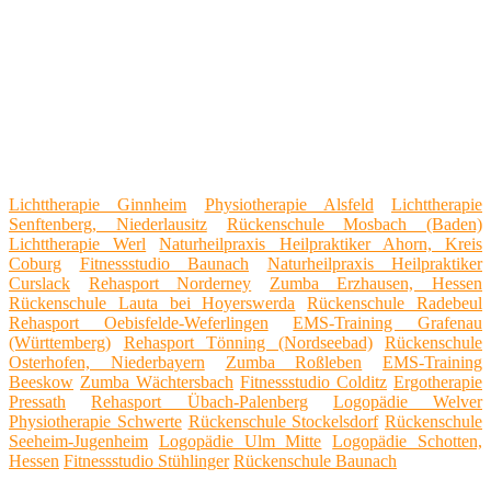
Lichttherapie Ginnheim
Physiotherapie Alsfeld
Lichttherapie
Senftenberg, Niederlausitz
Rückenschule Mosbach (Baden)
Lichttherapie Werl
Naturheilpraxis Heilpraktiker Ahorn, Kreis
Coburg
Fitnessstudio Baunach
Naturheilpraxis Heilpraktiker
Curslack
Rehasport Norderney
Zumba Erzhausen, Hessen
Rückenschule Lauta bei Hoyerswerda
Rückenschule Radebeul
Rehasport Oebisfelde-Weferlingen
EMS-Training Grafenau
(Württemberg)
Rehasport Tönning (Nordseebad)
Rückenschule
Osterhofen, Niederbayern
Zumba Roßleben
EMS-Training
Beeskow
Zumba Wächtersbach
Fitnessstudio Colditz
Ergotherapie
Pressath
Rehasport Übach-Palenberg
Logopädie Welver
Physiotherapie Schwerte
Rückenschule Stockelsdorf
Rückenschule
Seeheim-Jugenheim
Logopädie Ulm Mitte
Logopädie Schotten,
Hessen
Fitnessstudio Stühlinger
Rückenschule Baunach