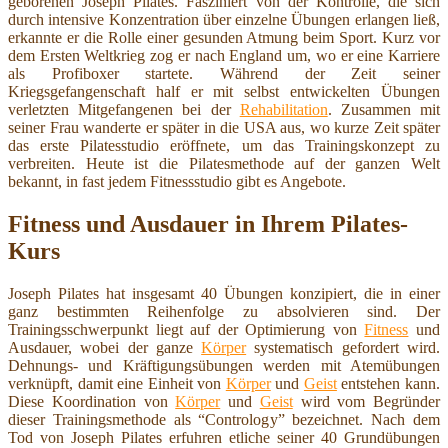
geborenen Joseph Pilates. Fasziniert von der Kontrolle, die sich
durch intensive Konzentration über einzelne Übungen erlangen ließ,
erkannte er die Rolle einer gesunden Atmung beim Sport. Kurz vor
dem Ersten Weltkrieg zog er nach England um, wo er eine Karriere
als Profiboxer startete. Während der Zeit seiner
Kriegsgefangenschaft half er mit selbst entwickelten Übungen
verletzten Mitgefangenen bei der
Rehabilitation
. Zusammen mit
seiner Frau wanderte er später in die USA aus, wo kurze Zeit später
das erste Pilatesstudio eröffnete, um das Trainingskonzept zu
verbreiten. Heute ist die Pilatesmethode auf der ganzen Welt
bekannt, in fast jedem Fitnessstudio gibt es Angebote.
Fitness und Ausdauer in Ihrem Pilates-
Kurs
Joseph Pilates hat insgesamt 40 Übungen konzipiert, die in einer
ganz bestimmten Reihenfolge zu absolvieren sind. Der
Trainingsschwerpunkt liegt auf der Optimierung von
Fitness
und
Ausdauer, wobei der ganze
Körper
systematisch gefordert wird.
Dehnungs- und Kräftigungsübungen werden mit Atemübungen
verknüpft, damit eine Einheit von
Körper
und
Geist
entstehen kann.
Diese Koordination von
Körper
und
Geist
wird vom Begründer
dieser Trainingsmethode als “Contrology” bezeichnet. Nach dem
Tod von Joseph Pilates erfuhren etliche seiner 40 Grundübungen