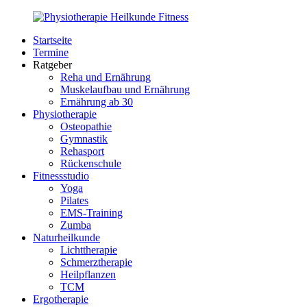
Zurück
zum
Startseite
Inhalt
PhysioMed-
Gesundheit
Termine
Fit.de
für
Ratgeber
Körper
Reha und Ernährung
und
Muskelaufbau und Ernährung
Geist
Ernährung ab 30
Physiotherapie
Osteopathie
Gymnastik
Rehasport
Rückenschule
Fitnessstudio
Yoga
Pilates
EMS-Training
Zumba
Naturheilkunde
Lichttherapie
Schmerztherapie
Heilpflanzen
TCM
Ergotherapie