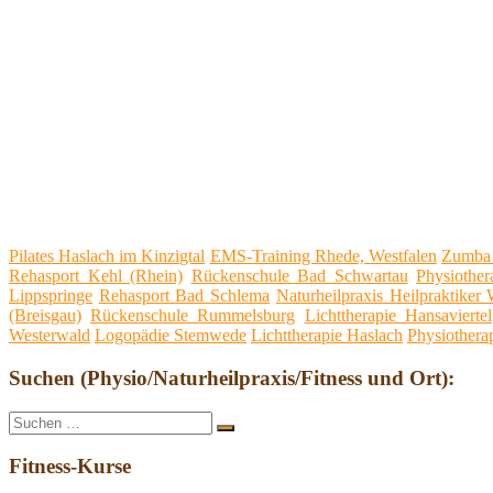
Pilates Haslach im Kinzigtal
EMS-Training Rhede, Westfalen
Zumba 
Rehasport Kehl (Rhein)
Rückenschule Bad Schwartau
Physiother
Lippspringe
Rehasport Bad Schlema
Naturheilpraxis Heilpraktiker
(Breisgau)
Rückenschule Rummelsburg
Lichttherapie Hansaviertel
Westerwald
Logopädie Stemwede
Lichttherapie Haslach
Physiothera
Suchen (Physio/Naturheilpraxis/Fitness und Ort):
Suche
Suchen
nach:
Fitness-Kurse