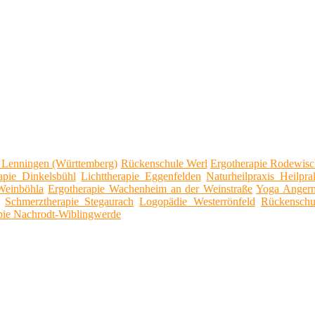
Lenningen (Württemberg)
Rückenschule Werl
Ergotherapie Rodewisc
apie Dinkelsbühl
Lichttherapie Eggenfelden
Naturheilpraxis Heilpra
 Weinböhla
Ergotherapie Wachenheim an der Weinstraße
Yoga Anger
Schmerztherapie Stegaurach
Logopädie Westerrönfeld
Rückenschu
pie Nachrodt-Wiblingwerde