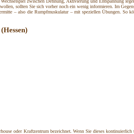
en Wechselspiel zwischen Dehnung, Aktivierung und Entspannung leg
n wollen, sollten Sie sich vorher noch ein wenig informieren. Im Geg
rpermitte – also die Rumpfmuskulatur – mit speziellen Übungen. So k
 (Hessen)
ouse oder Kraftzentrum bezeichnet. Wenn Sie dieses kontinuierlich t