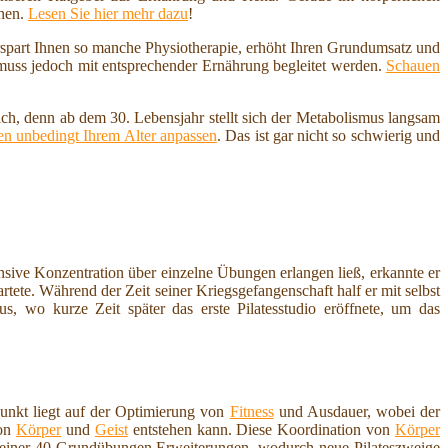
nnen.
Lesen Sie hier mehr dazu
!
erspart Ihnen so manche Physiotherapie, erhöht Ihren Grundumsatz und
 muss jedoch mit entsprechender Ernährung begleitet werden.
Schauen
ich, denn ab dem 30. Lebensjahr stellt sich der Metabolismus langsam
n unbedingt Ihrem Alter anpassen
. Das ist gar nicht so schwierig und
sive Konzentration über einzelne Übungen erlangen ließ, erkannte er
tete. Während der Zeit seiner Kriegsgefangenschaft half er mit selbst
, wo kurze Zeit später das erste Pilatesstudio eröffnete, um das
punkt liegt auf der Optimierung von
Fitness
und Ausdauer, wobei der
von
Körper
und
Geist
entstehen kann. Diese Koordination von
Körper
 seiner 40 Grundübungen Erweiterungen, wodurch neue Pilateszweige