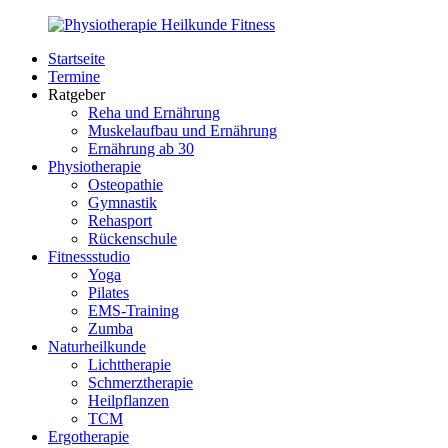
Zurück
zum
Startseite
Inhalt
PhysioMed-
Gesundheit
Termine
Fit.de
für
Ratgeber
Körper
Reha und Ernährung
und
Muskelaufbau und Ernährung
Geist
Ernährung ab 30
Physiotherapie
Osteopathie
Gymnastik
Rehasport
Rückenschule
Fitnessstudio
Yoga
Pilates
EMS-Training
Zumba
Naturheilkunde
Lichttherapie
Schmerztherapie
Heilpflanzen
TCM
Ergotherapie