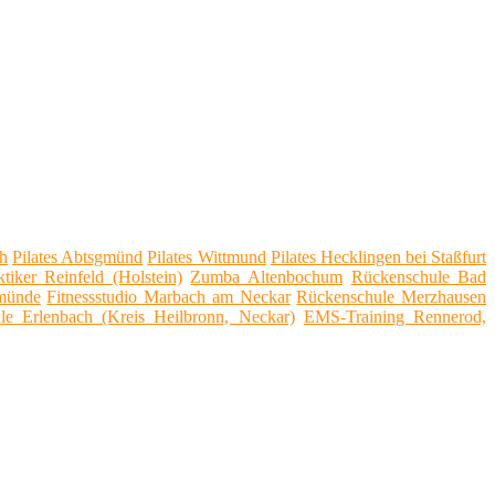
h
Pilates Abtsgmünd
Pilates Wittmund
Pilates Hecklingen bei Staßfurt
ktiker Reinfeld (Holstein)
Zumba Altenbochum
Rückenschule Bad
münde
Fitnessstudio Marbach am Neckar
Rückenschule Merzhausen
le Erlenbach (Kreis Heilbronn, Neckar)
EMS-Training Rennerod,