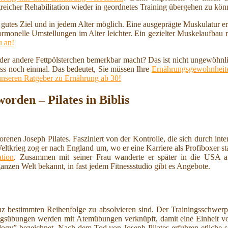
reicher Rehabilitation wieder in geordnetes Training übergehen zu kö
n gutes Ziel und in jedem Alter möglich. Eine ausgeprägte Muskulatur 
ormonelle Umstellungen im Alter leichter. Ein gezielter Muskelaufbau
u an!
 oder andere Fettpölsterchen bemerkbar macht? Das ist nicht ungewöhnl
ss noch einmal. Das bedeutet, Sie müssen Ihre
Ernährungsgewohnheite
unseren Ratgeber zu Ernährung ab 30!
rden – Pilates in Biblis
en Joseph Pilates. Fasziniert von der Kontrolle, die sich durch inten
krieg zog er nach England um, wo er eine Karriere als Profiboxer star
ation
. Zusammen mit seiner Frau wanderte er später in die USA aus
ganzen Welt bekannt, in fast jedem Fitnessstudio gibt es Angebote.
anz bestimmten Reihenfolge zu absolvieren sind. Der Trainingsschwer
ungsübungen werden mit Atemübungen verknüpft, damit eine Einheit 
ogy” bezeichnet. Nach dem Tod von Joseph Pilates erfuhren etliche