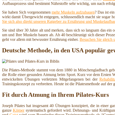
Aufbauprozess sind bestimmt Nährstoffe sehr wichtig, um nach erfolg
Sie haben Sich vorgenommen
mehr Muskeln aufzubauen
? Das ist ei
wirkt damit Übergewicht entgegen, schlussendlich macht sie sogar h
Sie sich also direkt unseren Ratgeber zu Ernährung und Muskelaufba
Sie sind über 30 Jahre alt und merken, dass sich so langsam das ein
um und Ihre Muskeln bauen ab. Ab 40 beschleunigt sich dieser Proze
geht vor allem mit bewusster Ernährung einher.
Besuchen Sie gleich 
Deutsche Methode, in den USA populär gewo
Die Pilates-Methode stammt von dem 1880 in Mönchengladbach geboren
die Rolle einer gesunden Atmung beim Sport. Kurz vor dem Ersten Welt
entwickelten Übungen verletzten Mitgefangenen bei der
Rehabilit
Trainingskonzept zu verbreiten. Heute ist die Pilatesmethode auf der 
Fit durch Atmung in Ihrem Pilates-Kurs
Joseph Pilates hat insgesamt 40 Übungen konzipiert, die in einer g
ganze
Körper
systematisch gefordert wird. Dehnungs- und Kräftig
und
Geist
wird vom Begründer dieser Trainingsmethode als “Control