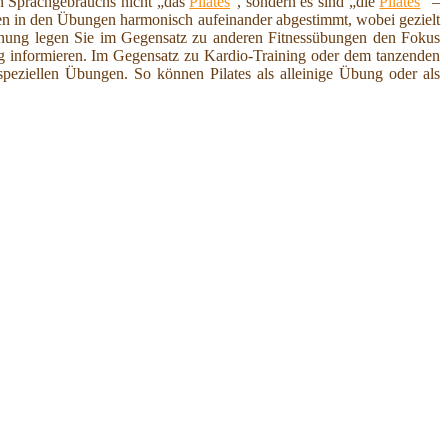
en Sprachgebrauchs nicht „das
Pilates
“, sondern es sind „die
Pilates
“ –
en in den Übungen harmonisch aufeinander abgestimmt, wobei gezielt
nnung legen Sie im Gegensatz zu anderen Fitnessübungen den Fokus
ig informieren. Im Gegensatz zu Kardio-Training oder dem tanzenden
 speziellen Übungen. So können Pilates als alleinige Übung oder als