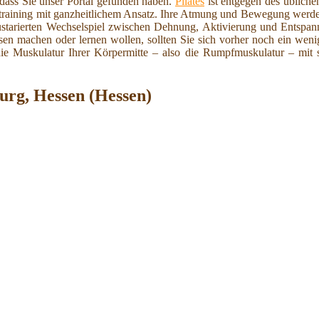
dass Sie unser Portal gefunden haben.
Pilates
ist entgegen des üblich
ertraining mit ganzheitlichem Ansatz. Ihre Atmung und Bewegung werd
austarierten Wechselspiel zwischen Dehnung, Aktivierung und Entspa
ssen machen oder lernen wollen, sollten Sie sich vorher noch ein wen
n die Muskulatur Ihrer Körpermitte – also die Rumpfmuskulatur – mit
urg, Hessen (Hessen)