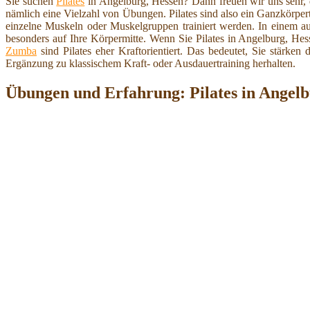
Sie suchen
Pilates
in Angelburg, Hessen? Dann freuen wir uns sehr, 
nämlich eine Vielzahl von Übungen. Pilates sind also ein Ganzkörp
einzelne Muskeln oder Muskelgruppen trainiert werden. In einem 
besonders auf Ihre Körpermitte. Wenn Sie Pilates in Angelburg, He
Zumba
sind Pilates eher Kraftorientiert. Das bedeutet, Sie stärke
Ergänzung zu klassischem Kraft- oder Ausdauertraining herhalten.
Übungen und Erfahrung: Pilates in Angelb