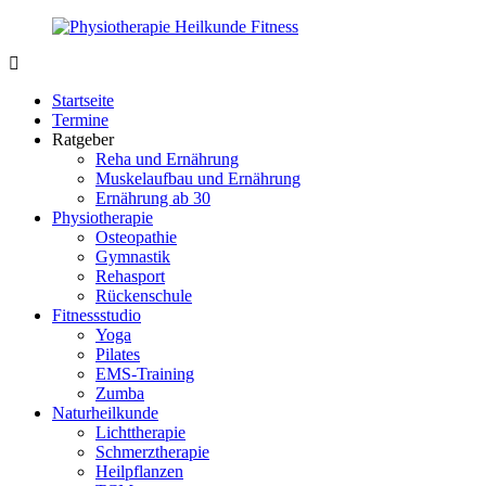
Zurück
zum
Inhalt
PhysioMed-
Gesundheit
Fit.de
für
Startseite
Körper
Termine
und
Ratgeber
Geist
Reha und Ernährung
Muskelaufbau und Ernährung
Ernährung ab 30
Physiotherapie
Osteopathie
Gymnastik
Rehasport
Rückenschule
Fitnessstudio
Yoga
Pilates
EMS-Training
Zumba
Naturheilkunde
Lichttherapie
Schmerztherapie
Heilpflanzen