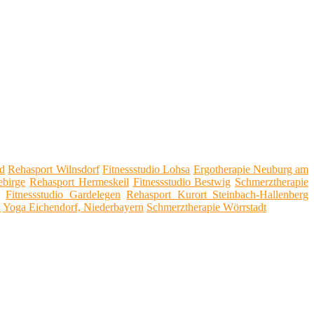
nd
Rehasport Wilnsdorf
Fitnessstudio Lohsa
Ergotherapie Neuburg am
ebirge
Rehasport Hermeskeil
Fitnessstudio Bestwig
Schmerztherapie
n
Fitnessstudio Gardelegen
Rehasport Kurort Steinbach-Hallenberg
d
Yoga Eichendorf, Niederbayern
Schmerztherapie Wörrstadt