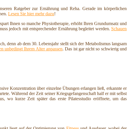
nseren Ratgeber zur Ernährung und Reha. Gerade im körperlichen
nnen.
Lesen Sie hier mehr dazu
!
erspart Ihnen so manche Physiotherapie, erhöht Ihren Grundumsatz und
 muss jedoch mit entsprechender Ernährung begleitet werden.
Schauen
ich, denn ab dem 30. Lebensjahr stellt sich der Metabolismus langsam
n unbedingt Ihrem Alter anpassen
. Das ist gar nicht so schwierig und
sive Konzentration über einzelne Übungen erlangen ließ, erkannte er
tete. Während der Zeit seiner Kriegsgefangenschaft half er mit selbst
, wo kurze Zeit später das erste Pilatesstudio eröffnete, um das
punkt liegt auf der Optimierung von
Fitness
und Ausdauer, wobei der