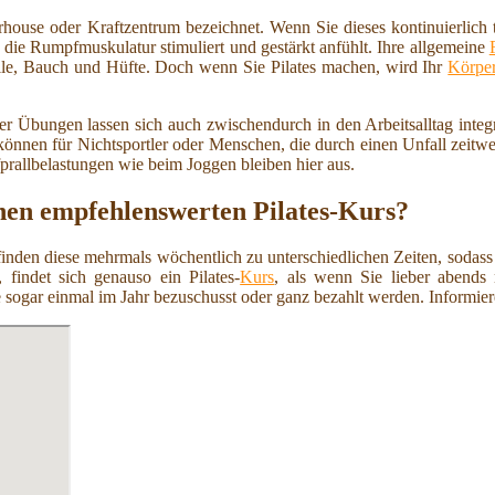
ouse oder Kraftzentrum bezeichnet. Wenn Sie dieses kontinuierlich t
 die Rumpfmuskulatur stimuliert und gestärkt anfühlt. Ihre allgemeine
ille, Bauch und Hüfte. Doch wenn Sie Pilates machen, wird Ihr
Körpe
er Übungen lassen sich auch zwischendurch in den Arbeitsalltag integrie
nen für Nichtsportler oder Menschen, die durch einen Unfall zeitweis
fprallbelastungen wie beim Joggen bleiben hier aus.
nen empfehlenswerten Pilates-Kurs?
 finden diese mehrmals wöchentlich zu unterschiedlichen Zeiten, sodass
 findet sich genauso ein Pilates-
Kurs
, als wenn Sie lieber abends
 sogar einmal im Jahr bezuschusst oder ganz bezahlt werden. Informiere