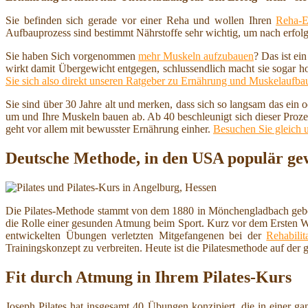
Sie befinden sich gerade vor einer Reha und wollen Ihren
Reha-E
Aufbauprozess sind bestimmt Nährstoffe sehr wichtig, um nach erfolg
Sie haben Sich vorgenommen
mehr Muskeln aufzubauen
? Das ist ei
wirkt damit Übergewicht entgegen, schlussendlich macht sie sogar h
Sie sich also direkt unseren Ratgeber zu Ernährung und Muskelaufba
Sie sind über 30 Jahre alt und merken, dass sich so langsam das ein
um und Ihre Muskeln bauen ab. Ab 40 beschleunigt sich dieser Proze
geht vor allem mit bewusster Ernährung einher.
Besuchen Sie gleich 
Deutsche Methode, in den USA populär gew
Die Pilates-Methode stammt von dem 1880 in Mönchengladbach geboren
die Rolle einer gesunden Atmung beim Sport. Kurz vor dem Ersten Welt
entwickelten Übungen verletzten Mitgefangenen bei der
Rehabilit
Trainingskonzept zu verbreiten. Heute ist die Pilatesmethode auf der 
Fit durch Atmung in Ihrem Pilates-Kurs
Joseph Pilates hat insgesamt 40 Übungen konzipiert, die in einer g