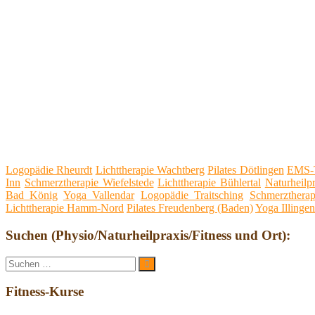
Logopädie Rheurdt
Lichttherapie Wachtberg
Pilates Dötlingen
EMS-T
Inn
Schmerztherapie Wiefelstede
Lichttherapie Bühlertal
Naturheilp
Bad König
Yoga Vallendar
Logopädie Traitsching
Schmerztherap
Lichttherapie Hamm-Nord
Pilates Freudenberg (Baden)
Yoga Illinge
Suchen (Physio/Naturheilpraxis/Fitness und Ort):
Suche
Suchen
nach:
Fitness-Kurse