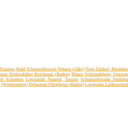
raining Wald
Schmerztherapie Winsen (Aller)
Yoga Elsdorf, Rheinla
raxis Heilpraktiker Reichenau (Baden)
Pilates Schmiedeberg, Osterzg
ie Schortens
Logopädie Naurod, Taunus
Schmerztherapie Südloh
n (Württemberg)
Rehasport Obrigheim (Baden)
Logopädie Lüdenschei