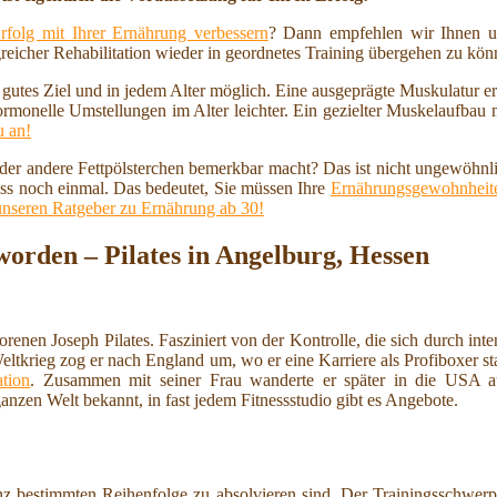
rfolg mit Ihrer Ernährung verbessern
? Dann empfehlen wir Ihnen u
reicher Rehabilitation wieder in geordnetes Training übergehen zu kö
n gutes Ziel und in jedem Alter möglich. Eine ausgeprägte Muskulatur 
ormonelle Umstellungen im Alter leichter. Ein gezielter Muskelaufbau
u an!
 oder andere Fettpölsterchen bemerkbar macht? Das ist nicht ungewöhnl
ss noch einmal. Das bedeutet, Sie müssen Ihre
Ernährungsgewohnheite
unseren Ratgeber zu Ernährung ab 30!
orden – Pilates in Angelburg, Hessen
en Joseph Pilates. Fasziniert von der Kontrolle, die sich durch inten
krieg zog er nach England um, wo er eine Karriere als Profiboxer star
ation
. Zusammen mit seiner Frau wanderte er später in die USA aus
ganzen Welt bekannt, in fast jedem Fitnessstudio gibt es Angebote.
anz bestimmten Reihenfolge zu absolvieren sind. Der Trainingsschwer