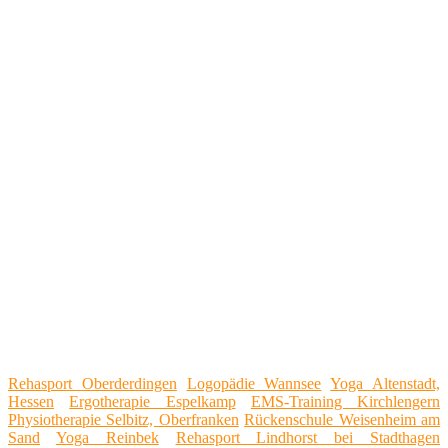
Rehasport Oberderdingen
Logopädie Wannsee
Yoga Altenstadt,
Hessen
Ergotherapie Espelkamp
EMS-Training Kirchlengern
Physiotherapie Selbitz, Oberfranken
Rückenschule Weisenheim am
Sand
Yoga Reinbek
Rehasport Lindhorst bei Stadthagen