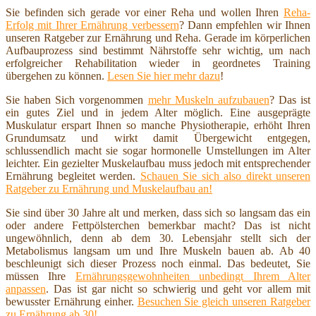
Sie befinden sich gerade vor einer Reha und wollen Ihren
Reha-
Erfolg mit Ihrer Ernährung verbessern
? Dann empfehlen wir Ihnen
unseren Ratgeber zur Ernährung und Reha. Gerade im körperlichen
Aufbauprozess sind bestimmt Nährstoffe sehr wichtig, um nach
erfolgreicher Rehabilitation wieder in geordnetes Training
übergehen zu können.
Lesen Sie hier mehr dazu
!
Sie haben Sich vorgenommen
mehr Muskeln aufzubauen
? Das ist
ein gutes Ziel und in jedem Alter möglich. Eine ausgeprägte
Muskulatur erspart Ihnen so manche Physiotherapie, erhöht Ihren
Grundumsatz und wirkt damit Übergewicht entgegen,
schlussendlich macht sie sogar hormonelle Umstellungen im Alter
leichter. Ein gezielter Muskelaufbau muss jedoch mit entsprechender
Ernährung begleitet werden.
Schauen Sie sich also direkt unseren
Ratgeber zu Ernährung und Muskelaufbau an!
Sie sind über 30 Jahre alt und merken, dass sich so langsam das ein
oder andere Fettpölsterchen bemerkbar macht? Das ist nicht
ungewöhnlich, denn ab dem 30. Lebensjahr stellt sich der
Metabolismus langsam um und Ihre Muskeln bauen ab. Ab 40
beschleunigt sich dieser Prozess noch einmal. Das bedeutet, Sie
müssen Ihre
Ernährungsgewohnheiten unbedingt Ihrem Alter
anpassen
. Das ist gar nicht so schwierig und geht vor allem mit
bewusster Ernährung einher.
Besuchen Sie gleich unseren Ratgeber
zu Ernährung ab 30!