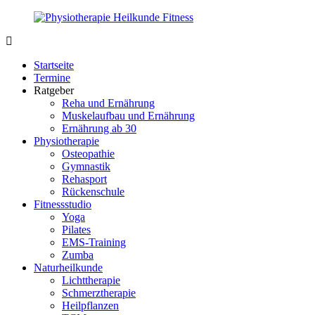
Zurück
zum
Inhalt
PhysioMed-
Gesundheit
Fit.de
für
Startseite
Körper
Termine
und
Ratgeber
Geist
Reha und Ernährung
Muskelaufbau und Ernährung
Ernährung ab 30
Physiotherapie
Osteopathie
Gymnastik
Rehasport
Rückenschule
Fitnessstudio
Yoga
Pilates
EMS-Training
Zumba
Naturheilkunde
Lichttherapie
Schmerztherapie
Heilpflanzen