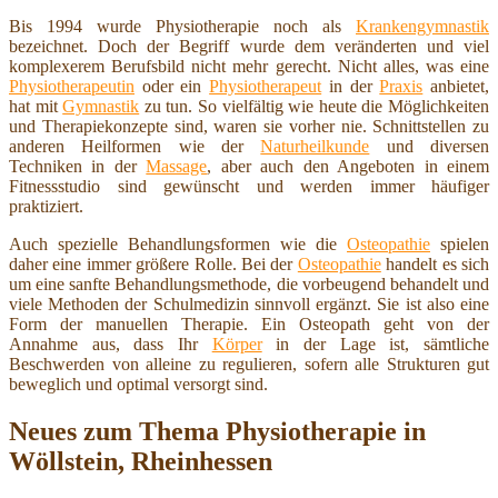
Bis 1994 wurde Physiotherapie noch als
Krankengymnastik
bezeichnet. Doch der Begriff wurde dem veränderten und viel
komplexerem Berufsbild nicht mehr gerecht. Nicht alles, was eine
Physiotherapeutin
oder ein
Physiotherapeut
in der
Praxis
anbietet,
hat mit
Gymnastik
zu tun. So vielfältig wie heute die Möglichkeiten
und Therapiekonzepte sind, waren sie vorher nie. Schnittstellen zu
anderen Heilformen wie der
Naturheilkunde
und diversen
Techniken in der
Massage
, aber auch den Angeboten in einem
Fitnessstudio sind gewünscht und werden immer häufiger
praktiziert.
Auch spezielle Behandlungsformen wie die
Osteopathie
spielen
daher eine immer größere Rolle. Bei der
Osteopathie
handelt es sich
um eine sanfte Behandlungsmethode, die vorbeugend behandelt und
viele Methoden der Schulmedizin sinnvoll ergänzt. Sie ist also eine
Form der manuellen Therapie. Ein Osteopath geht von der
Annahme aus, dass Ihr
Körper
in der Lage ist, sämtliche
Beschwerden von alleine zu regulieren, sofern alle Strukturen gut
beweglich und optimal versorgt sind.
Neues zum Thema Physiotherapie in
Wöllstein, Rheinhessen