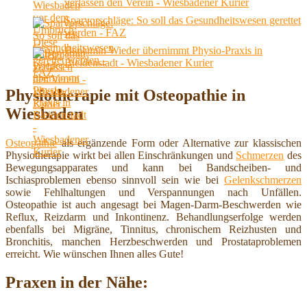
verlassen den Verein - Wiesbadener Kurier
Sparvorschläge: So soll das Gesundheitswesen gerettet
werden - FAZ
Benjamin Wieder übernimmt Physio-Praxis in
Bleidenstadt - Wiesbadener Kurier
Physiotherapie mit Osteopathie in
Wiesbaden
Osteopathie
als ergänzende Form oder Alternative zur klassischen
Physiotherapie wirkt bei allen Einschränkungen und
Schmerzen
des
Bewegungsapparates und kann bei Bandscheiben- und
Ischiasproblemen ebenso sinnvoll sein wie bei
Gelenkschmerzen
sowie Fehlhaltungen und Verspannungen nach Unfällen.
Osteopathie ist auch angesagt bei Magen-Darm-Beschwerden wie
Reflux, Reizdarm und Inkontinenz. Behandlungserfolge werden
ebenfalls bei Migräne, Tinnitus, chronischem Reizhusten und
Bronchitis, manchen Herzbeschwerden und Prostataproblemen
erreicht. Wie wünschen Ihnen alles Gute!
Praxen in der Nähe: