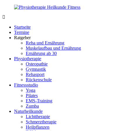
Zurück
zum
Inhalt
PhysioMed-
Gesundheit
Fit.de
für
Startseite
Körper
Termine
und
Ratgeber
Geist
Reha und Ernährung
Muskelaufbau und Ernährung
Ernährung ab 30
Physiotherapie
Osteopathie
Gymnastik
Rehasport
Rückenschule
Fitnessstudio
Yoga
Pilates
EMS-Training
Zumba
Naturheilkunde
Lichttherapie
Schmerztherapie
Heilpflanzen