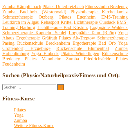
Zumba Kämpfelbach
Pilates Unterbreizbach
Fitnessstudio Bredeney
Zumba Buchholz (Westerwald)
Physiotherapie Kirchenlamitz
Schmerztherapie Otzberg
Pilates Ettenheim
EMS-Training
Leutkirch im Allgäu
Rehasport Kriftel
Lichttherapie Curslack
EMS-
Training Harburg
Lichttherapie Bad Köstritz
Logopädie Waldeck
Schmerztherapie Kappeln, Schlei
Logopädie Tann (Rhön)
Yoga
Ahaus
Ergotherapie Gräfrath
Pilates Alt-Treptow
Schmerztherapie
Pasing
Rückenschule Breckenheim
Ergotherapie Bad Orb
Yoga
Crottendorf, Erzgebirge
Rückenschule Blumenthal
Zumba
Hohenlimburg
Yoga Einbeck
Pilates Winterlingen
Rückenschule
Bredeney
Pilates Mannheim
Zumba Friedrichsfelde
Pilates
Feudenheim
Suchen (Physio/Naturheilpraxis/Fitness und Ort):
Suche
Suchen
nach:
Fitness-Kurse
Pilates
Yoga
Zumba
Weitere Fitness-Kurse