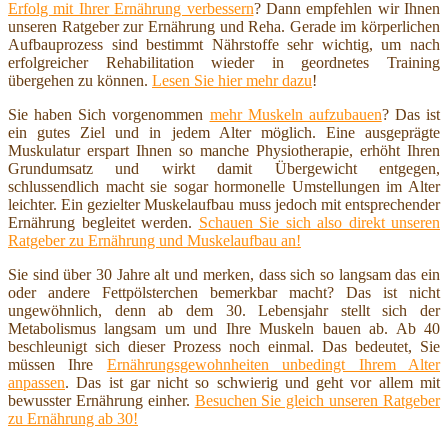
Erfolg mit Ihrer Ernährung verbessern
? Dann empfehlen wir Ihnen
unseren Ratgeber zur Ernährung und Reha. Gerade im körperlichen
Aufbauprozess sind bestimmt Nährstoffe sehr wichtig, um nach
erfolgreicher Rehabilitation wieder in geordnetes Training
übergehen zu können.
Lesen Sie hier mehr dazu
!
Sie haben Sich vorgenommen
mehr Muskeln aufzubauen
? Das ist
ein gutes Ziel und in jedem Alter möglich. Eine ausgeprägte
Muskulatur erspart Ihnen so manche Physiotherapie, erhöht Ihren
Grundumsatz und wirkt damit Übergewicht entgegen,
schlussendlich macht sie sogar hormonelle Umstellungen im Alter
leichter. Ein gezielter Muskelaufbau muss jedoch mit entsprechender
Ernährung begleitet werden.
Schauen Sie sich also direkt unseren
Ratgeber zu Ernährung und Muskelaufbau an!
Sie sind über 30 Jahre alt und merken, dass sich so langsam das ein
oder andere Fettpölsterchen bemerkbar macht? Das ist nicht
ungewöhnlich, denn ab dem 30. Lebensjahr stellt sich der
Metabolismus langsam um und Ihre Muskeln bauen ab. Ab 40
beschleunigt sich dieser Prozess noch einmal. Das bedeutet, Sie
müssen Ihre
Ernährungsgewohnheiten unbedingt Ihrem Alter
anpassen
. Das ist gar nicht so schwierig und geht vor allem mit
bewusster Ernährung einher.
Besuchen Sie gleich unseren Ratgeber
zu Ernährung ab 30!