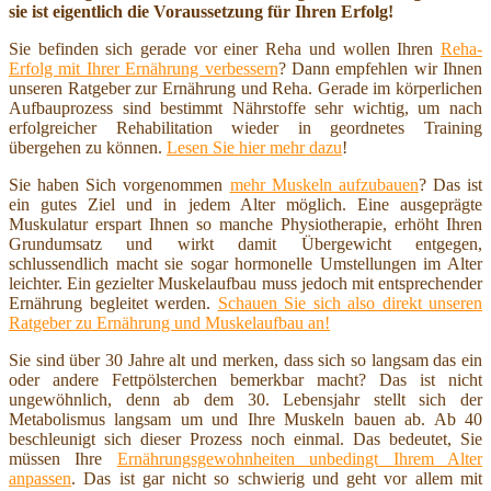
sie ist eigentlich die Voraussetzung für Ihren Erfolg!
Sie befinden sich gerade vor einer Reha und wollen Ihren
Reha-
Erfolg mit Ihrer Ernährung verbessern
? Dann empfehlen wir Ihnen
unseren Ratgeber zur Ernährung und Reha. Gerade im körperlichen
Aufbauprozess sind bestimmt Nährstoffe sehr wichtig, um nach
erfolgreicher Rehabilitation wieder in geordnetes Training
übergehen zu können.
Lesen Sie hier mehr dazu
!
Sie haben Sich vorgenommen
mehr Muskeln aufzubauen
? Das ist
ein gutes Ziel und in jedem Alter möglich. Eine ausgeprägte
Muskulatur erspart Ihnen so manche Physiotherapie, erhöht Ihren
Grundumsatz und wirkt damit Übergewicht entgegen,
schlussendlich macht sie sogar hormonelle Umstellungen im Alter
leichter. Ein gezielter Muskelaufbau muss jedoch mit entsprechender
Ernährung begleitet werden.
Schauen Sie sich also direkt unseren
Ratgeber zu Ernährung und Muskelaufbau an!
Sie sind über 30 Jahre alt und merken, dass sich so langsam das ein
oder andere Fettpölsterchen bemerkbar macht? Das ist nicht
ungewöhnlich, denn ab dem 30. Lebensjahr stellt sich der
Metabolismus langsam um und Ihre Muskeln bauen ab. Ab 40
beschleunigt sich dieser Prozess noch einmal. Das bedeutet, Sie
müssen Ihre
Ernährungsgewohnheiten unbedingt Ihrem Alter
anpassen
. Das ist gar nicht so schwierig und geht vor allem mit