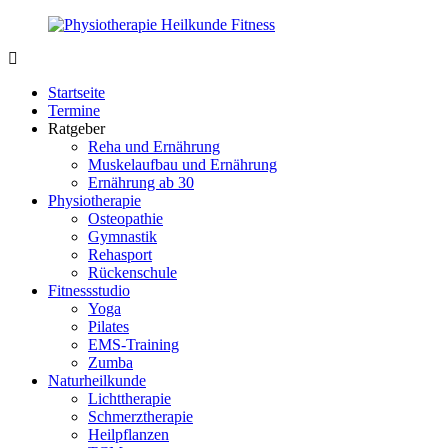
Zurück
zum
Inhalt
PhysioMed-
Gesundheit
Fit.de
für
Startseite
Körper
Termine
und
Ratgeber
Geist
Reha und Ernährung
Muskelaufbau und Ernährung
Ernährung ab 30
Physiotherapie
Osteopathie
Gymnastik
Rehasport
Rückenschule
Fitnessstudio
Yoga
Pilates
EMS-Training
Zumba
Naturheilkunde
Lichttherapie
Schmerztherapie
Heilpflanzen