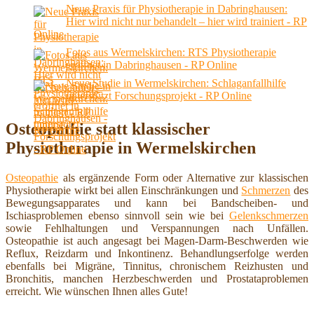
Neue Praxis für Physiotherapie in Dabringhausen:
Hier wird nicht nur behandelt – hier wird trainiert - RP
Online
Fotos aus Wermelskirchen: RTS Physiotherapie
eröffnet in Dabringhausen - RP Online
Neue Studie in Wermelskirchen: Schlaganfallhilfe
unterstützt Forschungsprojekt - RP Online
Osteopathie statt klassischer
Physiotherapie in Wermelskirchen
Osteopathie
als ergänzende Form oder Alternative zur klassischen
Physiotherapie wirkt bei allen Einschränkungen und
Schmerzen
des
Bewegungsapparates und kann bei Bandscheiben- und
Ischiasproblemen ebenso sinnvoll sein wie bei
Gelenkschmerzen
sowie Fehlhaltungen und Verspannungen nach Unfällen.
Osteopathie ist auch angesagt bei Magen-Darm-Beschwerden wie
Reflux, Reizdarm und Inkontinenz. Behandlungserfolge werden
ebenfalls bei Migräne, Tinnitus, chronischem Reizhusten und
Bronchitis, manchen Herzbeschwerden und Prostataproblemen
erreicht. Wie wünschen Ihnen alles Gute!