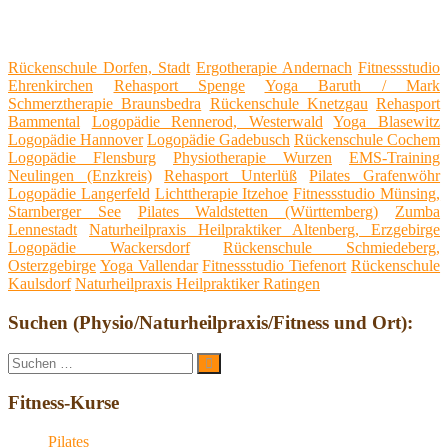
Rückenschule Dorfen, Stadt
Ergotherapie Andernach
Fitnessstudio
Ehrenkirchen
Rehasport Spenge
Yoga Baruth / Mark
Schmerztherapie Braunsbedra
Rückenschule Knetzgau
Rehasport
Bammental
Logopädie Rennerod, Westerwald
Yoga Blasewitz
Logopädie Hannover
Logopädie Gadebusch
Rückenschule Cochem
Logopädie Flensburg
Physiotherapie Wurzen
EMS-Training
Neulingen (Enzkreis)
Rehasport Unterlüß
Pilates Grafenwöhr
Logopädie Langerfeld
Lichttherapie Itzehoe
Fitnessstudio Münsing,
Starnberger See
Pilates Waldstetten (Württemberg)
Zumba
Lennestadt
Naturheilpraxis Heilpraktiker Altenberg, Erzgebirge
Logopädie Wackersdorf
Rückenschule Schmiedeberg,
Osterzgebirge
Yoga Vallendar
Fitnessstudio Tiefenort
Rückenschule
Kaulsdorf
Naturheilpraxis Heilpraktiker Ratingen
Suchen (Physio/Naturheilpraxis/Fitness und Ort):
Suche
Suchen
nach:
Fitness-Kurse
Pilates