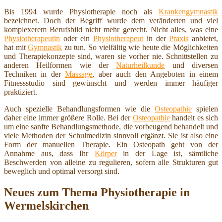
Bis 1994 wurde Physiotherapie noch als
Krankengymnastik
bezeichnet. Doch der Begriff wurde dem veränderten und viel
komplexerem Berufsbild nicht mehr gerecht. Nicht alles, was eine
Physiotherapeutin
oder ein
Physiotherapeut
in der
Praxis
anbietet,
hat mit
Gymnastik
zu tun. So vielfältig wie heute die Möglichkeiten
und Therapiekonzepte sind, waren sie vorher nie. Schnittstellen zu
anderen Heilformen wie der
Naturheilkunde
und diversen
Techniken in der
Massage
, aber auch den Angeboten in einem
Fitnessstudio sind gewünscht und werden immer häufiger
praktiziert.
Auch spezielle Behandlungsformen wie die
Osteopathie
spielen
daher eine immer größere Rolle. Bei der
Osteopathie
handelt es sich
um eine sanfte Behandlungsmethode, die vorbeugend behandelt und
viele Methoden der Schulmedizin sinnvoll ergänzt. Sie ist also eine
Form der manuellen Therapie. Ein Osteopath geht von der
Annahme aus, dass Ihr
Körper
in der Lage ist, sämtliche
Beschwerden von alleine zu regulieren, sofern alle Strukturen gut
beweglich und optimal versorgt sind.
Neues zum Thema Physiotherapie in
Wermelskirchen