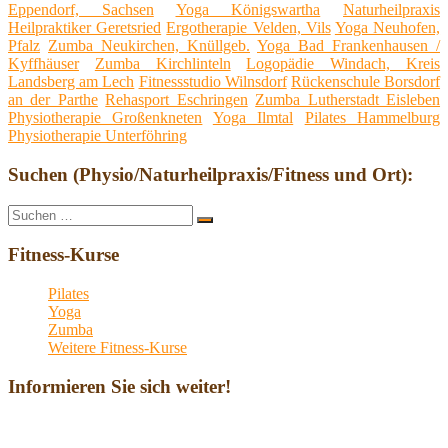
Eppendorf, Sachsen
Yoga Königswartha
Naturheilpraxis
Heilpraktiker Geretsried
Ergotherapie Velden, Vils
Yoga Neuhofen,
Pfalz
Zumba Neukirchen, Knüllgeb.
Yoga Bad Frankenhausen /
Kyffhäuser
Zumba Kirchlinteln
Logopädie Windach, Kreis
Landsberg am Lech
Fitnessstudio Wilnsdorf
Rückenschule Borsdorf
an der Parthe
Rehasport Eschringen
Zumba Lutherstadt Eisleben
Physiotherapie Großenkneten
Yoga Ilmtal
Pilates Hammelburg
Physiotherapie Unterföhring
Suchen (Physio/Naturheilpraxis/Fitness und Ort):
Suche
Suchen
nach:
Fitness-Kurse
Pilates
Yoga
Zumba
Weitere Fitness-Kurse
Informieren Sie sich weiter!