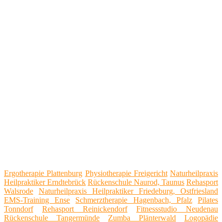
Ergotherapie Plattenburg
Physiotherapie Freigericht
Naturheilpraxis
Heilpraktiker Erndtebrück
Rückenschule Naurod, Taunus
Rehasport
Walsrode
Naturheilpraxis Heilpraktiker Friedeburg, Ostfriesland
EMS-Training Ense
Schmerztherapie Hagenbach, Pfalz
Pilates
Tonndorf
Rehasport Reinickendorf
Fitnessstudio Neudenau
Rückenschule Tangermünde
Zumba Plänterwald
Logopädie