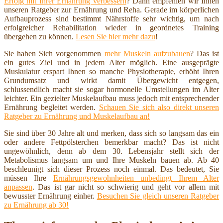
Erfolg mit Ihrer Ernährung verbessern
? Dann empfehlen wir Ihnen
unseren Ratgeber zur Ernährung und Reha. Gerade im körperlichen
Aufbauprozess sind bestimmt Nährstoffe sehr wichtig, um nach
erfolgreicher Rehabilitation wieder in geordnetes Training
übergehen zu können.
Lesen Sie hier mehr dazu
!
Sie haben Sich vorgenommen
mehr Muskeln aufzubauen
? Das ist
ein gutes Ziel und in jedem Alter möglich. Eine ausgeprägte
Muskulatur erspart Ihnen so manche Physiotherapie, erhöht Ihren
Grundumsatz und wirkt damit Übergewicht entgegen,
schlussendlich macht sie sogar hormonelle Umstellungen im Alter
leichter. Ein gezielter Muskelaufbau muss jedoch mit entsprechender
Ernährung begleitet werden.
Schauen Sie sich also direkt unseren
Ratgeber zu Ernährung und Muskelaufbau an!
Sie sind über 30 Jahre alt und merken, dass sich so langsam das ein
oder andere Fettpölsterchen bemerkbar macht? Das ist nicht
ungewöhnlich, denn ab dem 30. Lebensjahr stellt sich der
Metabolismus langsam um und Ihre Muskeln bauen ab. Ab 40
beschleunigt sich dieser Prozess noch einmal. Das bedeutet, Sie
müssen Ihre
Ernährungsgewohnheiten unbedingt Ihrem Alter
anpassen
. Das ist gar nicht so schwierig und geht vor allem mit
bewusster Ernährung einher.
Besuchen Sie gleich unseren Ratgeber
zu Ernährung ab 30!