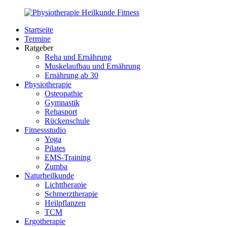
Zurück
zum
Startseite
Inhalt
PhysioMed-
Gesundheit
Termine
Fit.de
für
Ratgeber
Körper
Reha und Ernährung
und
Muskelaufbau und Ernährung
Geist
Ernährung ab 30
Physiotherapie
Osteopathie
Gymnastik
Rehasport
Rückenschule
Fitnessstudio
Yoga
Pilates
EMS-Training
Zumba
Naturheilkunde
Lichttherapie
Schmerztherapie
Heilpflanzen
TCM
Ergotherapie