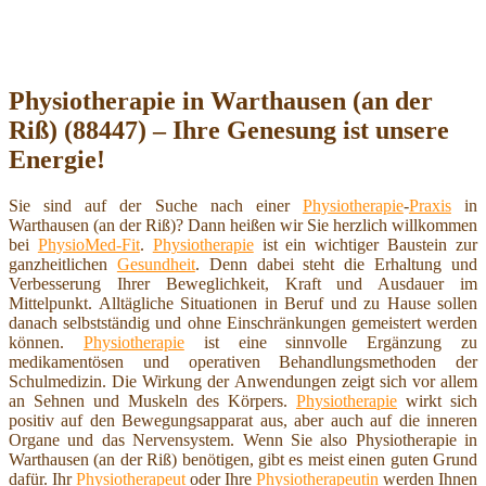
Physiotherapie in Warthausen (an der
Riß) (88447) – Ihre Genesung ist unsere
Energie!
Sie sind auf der Suche nach einer
Physiotherapie
-
Praxis
in
Warthausen (an der Riß)? Dann heißen wir Sie herzlich willkommen
bei
PhysioMed-Fit
.
Physiotherapie
ist ein wichtiger Baustein zur
ganzheitlichen
Gesundheit
. Denn dabei steht die Erhaltung und
Verbesserung Ihrer Beweglichkeit, Kraft und Ausdauer im
Mittelpunkt. Alltägliche Situationen in Beruf und zu Hause sollen
danach selbstständig und ohne Einschränkungen gemeistert werden
können.
Physiotherapie
ist eine sinnvolle Ergänzung zu
medikamentösen und operativen Behandlungsmethoden der
Schulmedizin. Die Wirkung der Anwendungen zeigt sich vor allem
an Sehnen und Muskeln des Körpers.
Physiotherapie
wirkt sich
positiv auf den Bewegungsapparat aus, aber auch auf die inneren
Organe und das Nervensystem. Wenn Sie also Physiotherapie in
Warthausen (an der Riß) benötigen, gibt es meist einen guten Grund
dafür. Ihr
Physiotherapeut
oder Ihre
Physiotherapeutin
werden Ihnen