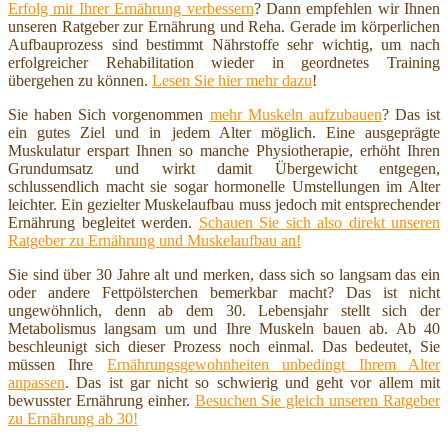
Erfolg mit Ihrer Ernährung verbessern
? Dann empfehlen wir Ihnen
unseren Ratgeber zur Ernährung und Reha. Gerade im körperlichen
Aufbauprozess sind bestimmt Nährstoffe sehr wichtig, um nach
erfolgreicher Rehabilitation wieder in geordnetes Training
übergehen zu können.
Lesen Sie hier mehr dazu
!
Sie haben Sich vorgenommen
mehr Muskeln aufzubauen
? Das ist
ein gutes Ziel und in jedem Alter möglich. Eine ausgeprägte
Muskulatur erspart Ihnen so manche Physiotherapie, erhöht Ihren
Grundumsatz und wirkt damit Übergewicht entgegen,
schlussendlich macht sie sogar hormonelle Umstellungen im Alter
leichter. Ein gezielter Muskelaufbau muss jedoch mit entsprechender
Ernährung begleitet werden.
Schauen Sie sich also direkt unseren
Ratgeber zu Ernährung und Muskelaufbau an!
Sie sind über 30 Jahre alt und merken, dass sich so langsam das ein
oder andere Fettpölsterchen bemerkbar macht? Das ist nicht
ungewöhnlich, denn ab dem 30. Lebensjahr stellt sich der
Metabolismus langsam um und Ihre Muskeln bauen ab. Ab 40
beschleunigt sich dieser Prozess noch einmal. Das bedeutet, Sie
müssen Ihre
Ernährungsgewohnheiten unbedingt Ihrem Alter
anpassen
. Das ist gar nicht so schwierig und geht vor allem mit
bewusster Ernährung einher.
Besuchen Sie gleich unseren Ratgeber
zu Ernährung ab 30!