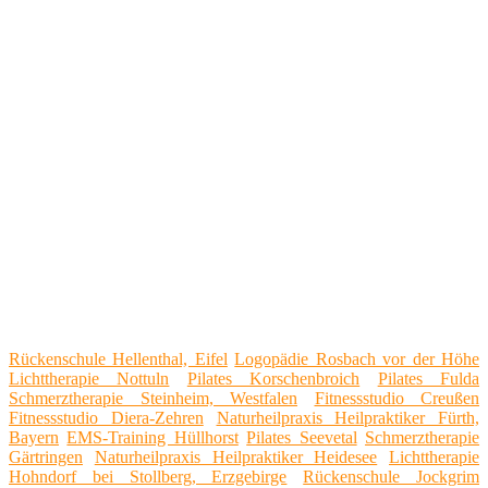
Rückenschule Hellenthal, Eifel
Logopädie Rosbach vor der Höhe
Lichttherapie Nottuln
Pilates Korschenbroich
Pilates Fulda
Schmerztherapie Steinheim, Westfalen
Fitnessstudio Creußen
Fitnessstudio Diera-Zehren
Naturheilpraxis Heilpraktiker Fürth,
Bayern
EMS-Training Hüllhorst
Pilates Seevetal
Schmerztherapie
Gärtringen
Naturheilpraxis Heilpraktiker Heidesee
Lichttherapie
Hohndorf bei Stollberg, Erzgebirge
Rückenschule Jockgrim