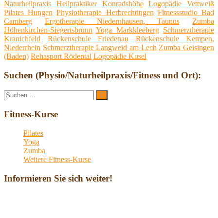
Naturheilpraxis Heilpraktiker Konradshöhe
Logopädie Vettweiß
Pilates Hungen
Physiotherapie Herbrechtingen
Fitnessstudio Bad
Camberg
Ergotherapie Niedernhausen, Taunus
Zumba
Höhenkirchen-Siegertsbrunn
Yoga Markkleeberg
Schmerztherapie
Kranichfeld
Rückenschule Friedenau
Rückenschule Kempen,
Niederrhein
Schmerztherapie Langweid am Lech
Zumba Geisingen
(Baden)
Rehasport Rödental
Logopädie Kusel
Suchen (Physio/Naturheilpraxis/Fitness und Ort):
Suche
Suchen
nach:
Fitness-Kurse
Pilates
Yoga
Zumba
Weitere Fitness-Kurse
Informieren Sie sich weiter!