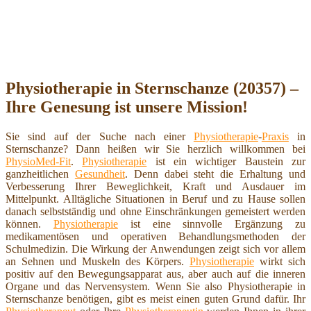
Physiotherapie in Sternschanze (20357) –
Ihre Genesung ist unsere Mission!
Sie sind auf der Suche nach einer
Physiotherapie
-
Praxis
in
Sternschanze? Dann heißen wir Sie herzlich willkommen bei
PhysioMed-Fit
.
Physiotherapie
ist ein wichtiger Baustein zur
ganzheitlichen
Gesundheit
. Denn dabei steht die Erhaltung und
Verbesserung Ihrer Beweglichkeit, Kraft und Ausdauer im
Mittelpunkt. Alltägliche Situationen in Beruf und zu Hause sollen
danach selbstständig und ohne Einschränkungen gemeistert werden
können.
Physiotherapie
ist eine sinnvolle Ergänzung zu
medikamentösen und operativen Behandlungsmethoden der
Schulmedizin. Die Wirkung der Anwendungen zeigt sich vor allem
an Sehnen und Muskeln des Körpers.
Physiotherapie
wirkt sich
positiv auf den Bewegungsapparat aus, aber auch auf die inneren
Organe und das Nervensystem. Wenn Sie also Physiotherapie in
Sternschanze benötigen, gibt es meist einen guten Grund dafür. Ihr