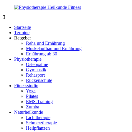
Zurück
zum
Inhalt
PhysioMed-
Gesundheit
Fit.de
für
Startseite
Körper
Termine
und
Ratgeber
Geist
Reha und Ernährung
Muskelaufbau und Ernährung
Ernährung ab 30
Physiotherapie
Osteopathie
Gymnastik
Rehasport
Rückenschule
Fitnessstudio
Yoga
Pilates
EMS-Training
Zumba
Naturheilkunde
Lichttherapie
Schmerztherapie
Heilpflanzen