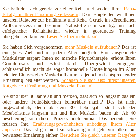
Sie befinden sich gerade vor einer Reha und wollen Ihren
Reha-
Erfolg mit Ihrer Ernährung verbessern
? Dann empfehlen wir Ihnen
unseren Ratgeber zur Ernährung und Reha. Gerade im körperlichen
Aufbauprozess sind bestimmt Nährstoffe sehr wichtig, um nach
erfolgreicher Rehabilitation wieder in geordnetes Training
übergehen zu können.
Lesen Sie hier mehr dazu
!
Sie haben Sich vorgenommen
mehr Muskeln aufzubauen
? Das ist
ein gutes Ziel und in jedem Alter möglich. Eine ausgeprägte
Muskulatur erspart Ihnen so manche Physiotherapie, erhöht Ihren
Grundumsatz und wirkt damit Übergewicht entgegen,
schlussendlich macht sie sogar hormonelle Umstellungen im Alter
leichter. Ein gezielter Muskelaufbau muss jedoch mit entsprechender
Ernährung begleitet werden.
Schauen Sie sich also direkt unseren
Ratgeber zu Ernährung und Muskelaufbau an!
Sie sind über 30 Jahre alt und merken, dass sich so langsam das ein
oder andere Fettpölsterchen bemerkbar macht? Das ist nicht
ungewöhnlich, denn ab dem 30. Lebensjahr stellt sich der
Metabolismus langsam um und Ihre Muskeln bauen ab. Ab 40
beschleunigt sich dieser Prozess noch einmal. Das bedeutet, Sie
müssen Ihre
Ernährungsgewohnheiten unbedingt Ihrem Alter
anpassen
. Das ist gar nicht so schwierig und geht vor allem mit
bewusster Ernährung einher.
Besuchen Sie gleich unseren Ratgeber