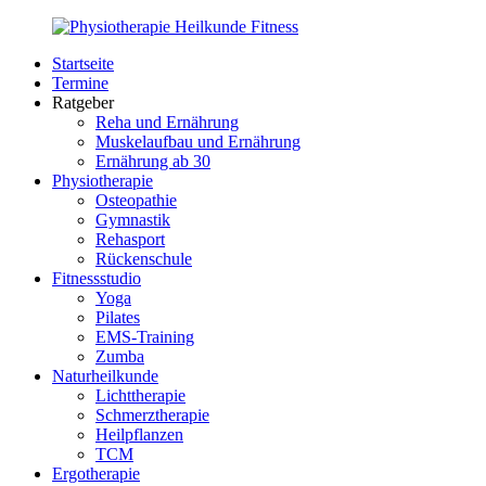
Zurück
zum
Startseite
Inhalt
PhysioMed-
Gesundheit
Termine
Fit.de
für
Ratgeber
Körper
Reha und Ernährung
und
Muskelaufbau und Ernährung
Geist
Ernährung ab 30
Physiotherapie
Osteopathie
Gymnastik
Rehasport
Rückenschule
Fitnessstudio
Yoga
Pilates
EMS-Training
Zumba
Naturheilkunde
Lichttherapie
Schmerztherapie
Heilpflanzen
TCM
Ergotherapie