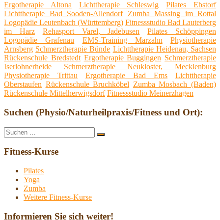
Ergotherapie Altona
Lichttherapie Schleswig
Pilates Ebstorf
Lichttherapie Bad Sooden-Allendorf
Zumba Massing im Rottal
Logopädie Leutenbach (Württemberg)
Fitnessstudio Bad Lauterberg
im Harz
Rehasport Varel, Jadebusen
Pilates Schöppingen
Logopädie Grafenau
EMS-Training Marzahn
Physiotherapie
Arnsberg
Schmerztherapie Bünde
Lichttherapie Heidenau, Sachsen
Rückenschule Bredstedt
Ergotherapie Buggingen
Schmerztherapie
Iserlohnerheide
Schmerztherapie Neukloster, Mecklenburg
Physiotherapie Trittau
Ergotherapie Bad Ems
Lichttherapie
Oberstaufen
Rückenschule Bruchköbel
Zumba Mosbach (Baden)
Rückenschule Mittelherwigsdorf
Fitnessstudio Meinerzhagen
Suchen (Physio/Naturheilpraxis/Fitness und Ort):
Suche
Suchen
nach:
Fitness-Kurse
Pilates
Yoga
Zumba
Weitere Fitness-Kurse
Informieren Sie sich weiter!