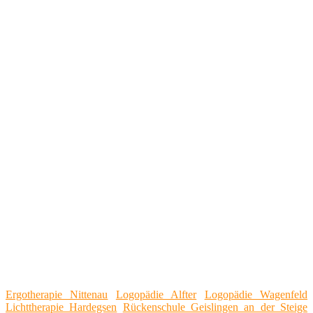
Ergotherapie Nittenau
Logopädie Alfter
Logopädie Wagenfeld
Lichttherapie Hardegsen
Rückenschule Geislingen an der Steige