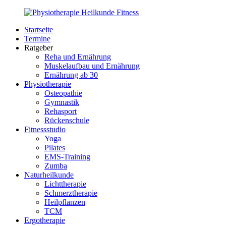
Zurück
zum
Startseite
Inhalt
PhysioMed-
Gesundheit
Termine
Fit.de
für
Ratgeber
Körper
Reha und Ernährung
und
Muskelaufbau und Ernährung
Geist
Ernährung ab 30
Physiotherapie
Osteopathie
Gymnastik
Rehasport
Rückenschule
Fitnessstudio
Yoga
Pilates
EMS-Training
Zumba
Naturheilkunde
Lichttherapie
Schmerztherapie
Heilpflanzen
TCM
Ergotherapie