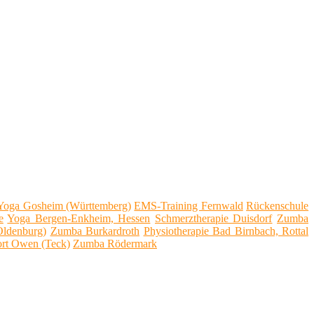
Yoga Gosheim (Württemberg)
EMS-Training Fernwald
Rückenschule
e
Yoga Bergen-Enkheim, Hessen
Schmerztherapie Duisdorf
Zumba
Oldenburg)
Zumba Burkardroth
Physiotherapie Bad Birnbach, Rottal
rt Owen (Teck)
Zumba Rödermark