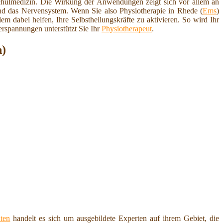
hulmedizin. Die Wirkung der Anwendungen zeigt sich vor allem an
nd das Nervensystem. Wenn Sie also Physiotherapie in Rhede (
Ems
)
lem dabei helfen, Ihre Selbstheilungskräfte zu aktivieren. So wird Ihr
rspannungen unterstützt Sie Ihr
Physiotherapeut
.
n)
ten
handelt es sich um ausgebildete Experten auf ihrem Gebiet, die