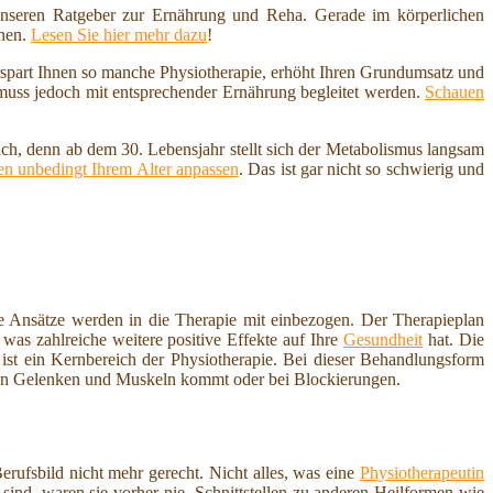
nseren Ratgeber zur Ernährung und Reha. Gerade im körperlichen
nnen.
Lesen Sie hier mehr dazu
!
erspart Ihnen so manche Physiotherapie, erhöht Ihren Grundumsatz und
 muss jedoch mit entsprechender Ernährung begleitet werden.
Schauen
ich, denn ab dem 30. Lebensjahr stellt sich der Metabolismus langsam
n unbedingt Ihrem Alter anpassen
. Das ist gar nicht so schwierig und
 Ansätze werden in die Therapie mit einbezogen. Der Therapieplan
was zahlreiche weitere positive Effekte auf Ihre
Gesundheit
hat. Die
st ein Kernbereich der Physiotherapie. Bei dieser Behandlungsform
n Gelenken und Muskeln kommt oder bei Blockierungen.
ufsbild nicht mehr gerecht. Nicht alles, was eine
Physiotherapeutin
sind, waren sie vorher nie. Schnittstellen zu anderen Heilformen wie