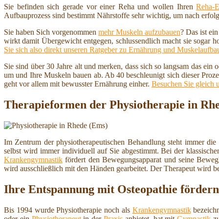
Sie befinden sich gerade vor einer Reha und wollen Ihren
Reha-E
Aufbauprozess sind bestimmt Nährstoffe sehr wichtig, um nach erfolg
Sie haben Sich vorgenommen
mehr Muskeln aufzubauen
? Das ist ei
wirkt damit Übergewicht entgegen, schlussendlich macht sie sogar h
Sie sich also direkt unseren Ratgeber zu Ernährung und Muskelaufba
Sie sind über 30 Jahre alt und merken, dass sich so langsam das ein
um und Ihre Muskeln bauen ab. Ab 40 beschleunigt sich dieser Proze
geht vor allem mit bewusster Ernährung einher.
Besuchen Sie gleich 
Therapieformen der Physiotherapie in Rh
Im Zentrum der physiotherapeutischen Behandlung steht immer die
selbst wird immer individuell auf Sie abgestimmt. Bei der klassisch
Krankengymnastik
fördert den Bewegungsapparat und seine Beweg
wird ausschließlich mit den Händen gearbeitet. Der Therapeut wird b
Ihre Entspannung mit Osteopathie fördern
Bis 1994 wurde Physiotherapie noch als
Krankengymnastik
bezeichn
oder ein
Physiotherapeut
in der
Praxis
anbietet, hat mit
Gymnastik
zu