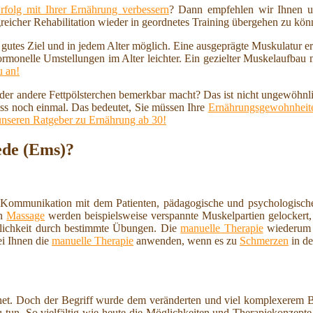
rfolg mit Ihrer Ernährung verbessern
? Dann empfehlen wir Ihnen u
reicher Rehabilitation wieder in geordnetes Training übergehen zu kö
n gutes Ziel und in jedem Alter möglich. Eine ausgeprägte Muskulatur 
ormonelle Umstellungen im Alter leichter. Ein gezielter Muskelaufbau
u an!
 oder andere Fettpölsterchen bemerkbar macht? Das ist nicht ungewöhnl
ss noch einmal. Das bedeutet, Sie müssen Ihre
Ernährungsgewohnheite
unseren Ratgeber zu Ernährung ab 30!
ede (Ems)?
 Kommunikation mit dem Patienten, pädagogische und psychologische
en
Massage
werden beispielsweise verspannte Muskelpartien gelockert, 
lichkeit durch bestimmte Übungen. Die
manuelle Therapie
wiederum i
ei Ihnen die
manuelle Therapie
anwenden, wenn es zu
Schmerzen
in de
et. Doch der Begriff wurde dem veränderten und viel komplexerem Ber
 tun. So vielfältig wie heute die Möglichkeiten und Therapiekonzepte 