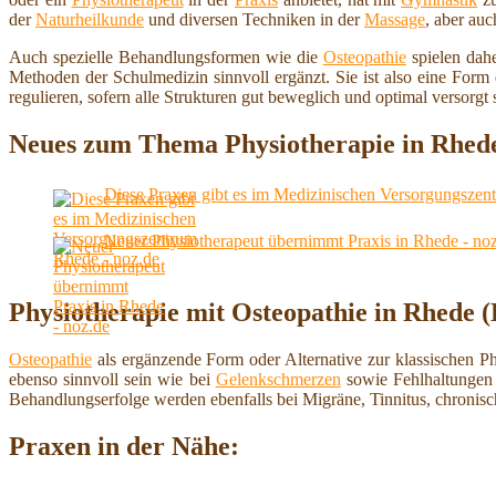
der
Naturheilkunde
und diversen Techniken in der
Massage
, aber au
Auch spezielle Behandlungsformen wie die
Osteopathie
spielen dahe
Methoden der Schulmedizin sinnvoll ergänzt. Sie ist also eine For
regulieren, sofern alle Strukturen gut beweglich und optimal versorgt 
Neues zum Thema Physiotherapie in Rhed
Diese Praxen gibt es im Medizinischen Versorgungszen
Neuer Physiotherapeut übernimmt Praxis in Rhede - no
Physiotherapie mit Osteopathie in Rhede 
Osteopathie
als ergänzende Form oder Alternative zur klassischen P
ebenso sinnvoll sein wie bei
Gelenkschmerzen
sowie Fehlhaltungen 
Behandlungserfolge werden ebenfalls bei Migräne, Tinnitus, chroni
Praxen in der Nähe: