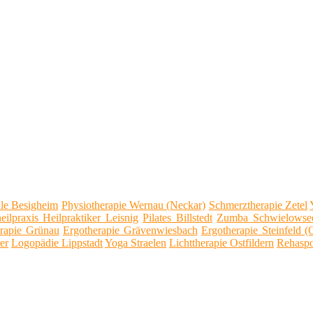
le Besigheim
Physiotherapie Wernau (Neckar)
Schmerztherapie Zetel
eilpraxis Heilpraktiker Leisnig
Pilates Billstedt
Zumba Schwielowse
rapie Grünau
Ergotherapie Grävenwiesbach
Ergotherapie Steinfeld (
er
Logopädie Lippstadt
Yoga Straelen
Lichttherapie Ostfildern
Rehaspo