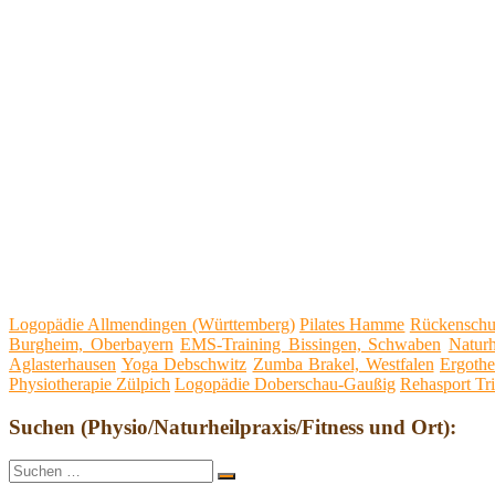
Logopädie Allmendingen (Württemberg)
Pilates Hamme
Rückenschu
Burgheim, Oberbayern
EMS-Training Bissingen, Schwaben
Naturh
Aglasterhausen
Yoga Debschwitz
Zumba Brakel, Westfalen
Ergothe
Physiotherapie Zülpich
Logopädie Doberschau-Gaußig
Rehasport Tri
Suchen (Physio/Naturheilpraxis/Fitness und Ort):
Suche
Suchen
nach: