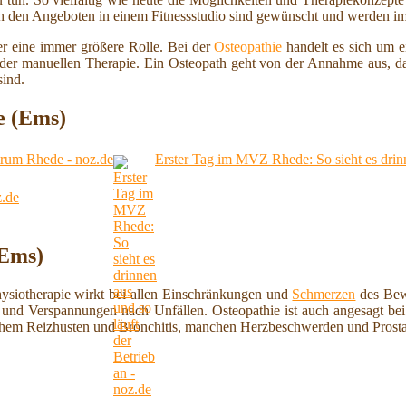
ch den Angeboten in einem Fitnessstudio sind gewünscht und werden imm
r eine immer größere Rolle. Bei der
Osteopathie
handelt es sich um e
m der manuellen Therapie. Ein Osteopath geht von der Annahme aus, d
sind.
e (Ems)
trum Rhede - noz.de
Erster Tag im MVZ Rhede: So sieht es drinn
z.de
(Ems)
hysiotherapie wirkt bei allen Einschränkungen und
Schmerzen
des Bew
und Verspannungen nach Unfällen. Osteopathie ist auch angesagt b
schem Reizhusten und Bronchitis, manchen Herzbeschwerden und Prosta